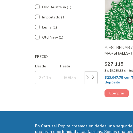
Doo Australia (1)
Importado (1)
Levi´s (1)
Old Navy (1)
A ESTRENAR /
MARSHALLS-T
PRECIO
$27.115
Desde
Hasta
3
x
$9.038,33
sin in
$23.047,75
con
depósito
En Carrusel Ropita creemos en darles una segunda 
una gran oportunidad a las familias. Somos una t