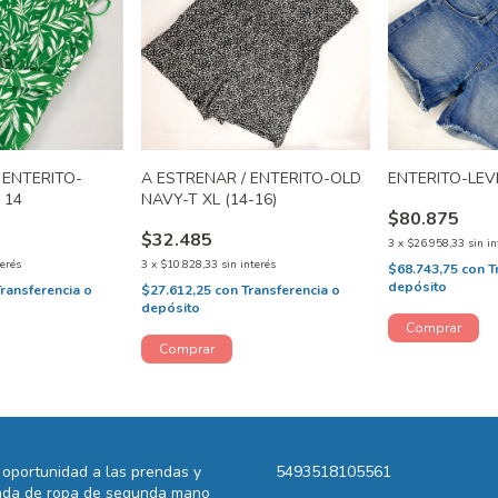
 ENTERITO-
A ESTRENAR / ENTERITO-OLD
ENTERITO-LEVI
 14
NAVY-T XL (14-16)
$80.875
$32.485
3
x
$26.958,33
sin in
terés
3
x
$10.828,33
sin interés
$68.743,75
con
T
depósito
Transferencia o
$27.612,25
con
Transferencia o
depósito
oportunidad a las prendas y
5493518105561
ienda de ropa de segunda mano