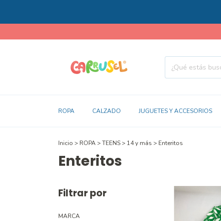
ROPA
CALZADO
JUGUETES Y ACCESORIOS
Inicio
>
ROPA
>
TEENS
>
14 y más
>
Enteritos
Enteritos
Filtrar por
MARCA