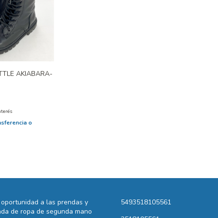
TTLE AKIABARA-
nterés
nsferencia o
oportunidad a las prendas y
5493518105561
ienda de ropa de segunda mano