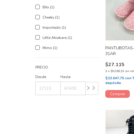
Bibi (1)
Cheeky (1)
Importado (1)
Little Akiabara (1)
PANTUBOTAS
Mimo (1)
31AR
$27.115
PRECIO
3
x
$9.038,33
sin in
Desde
Hasta
$23.047,75
con
depósito