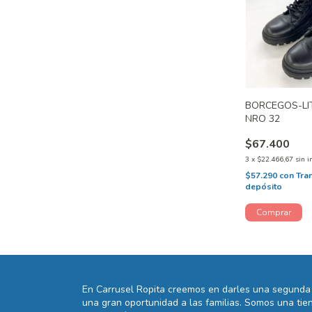
BORCEGOS-LI
NRO 32
$67.400
3
x
$22.466,67
sin i
$57.290
con
Tra
depósito
En Carrusel Ropita creemos en darles una segunda 
una gran oportunidad a las familias. Somos una t