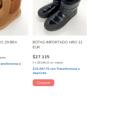
RO 29 BRA
BOTAS-IMPORTADO-NRO 31
EUR
$27.115
terés
3
x
$9.038,33
sin interés
ransferencia o
$23.047,75
con
Transferencia o
depósito