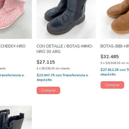
-CHEEKY-NRO
CON DETALLE / BOTAS-MIMO-
BOTAS-BIBI-N
NRO 30 ARG
$32.485
$27.115
3
x
$10.828,33
sin in
terés
3
x
$9.038,33
sin interés
$27.612,25
con
T
depósito
Transferencia o
$23.047,75
con
Transferencia o
depósito