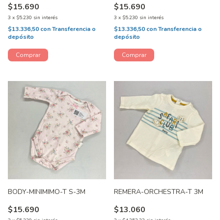
$15.690
$15.690
3
x
$5.230
sin interés
3
x
$5.230
sin interés
$13.336,50
con
Transferencia o
$13.336,50
con
Transferencia o
depósito
depósito
BODY-MINIMIMO-T S-3M
REMERA-ORCHESTRA-T 3M
$15.690
$13.060