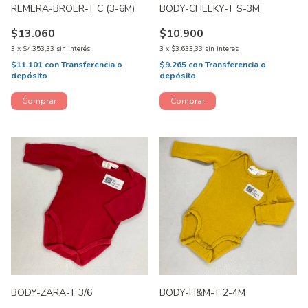
REMERA-BROER-T C (3-6M)
BODY-CHEEKY-T S-3M
$13.060
$10.900
3
x
$4.353,33
sin interés
3
x
$3.633,33
sin interés
$11.101
con
Transferencia o
$9.265
con
Transferencia o
depósito
depósito
BODY-ZARA-T 3/6
BODY-H&M-T 2-4M