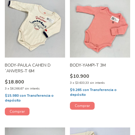
BODY-PAULA CAHEN D
BODY-YAMP!-T 3M
´ANVERS-T 6M
$10.900
$18.800
3
x
$3.633,33
sin interés
3
x
$6.266,67
sin interés
$9.265
con
Transferencia o
depósito
$15.980
con
Transferencia o
depósito