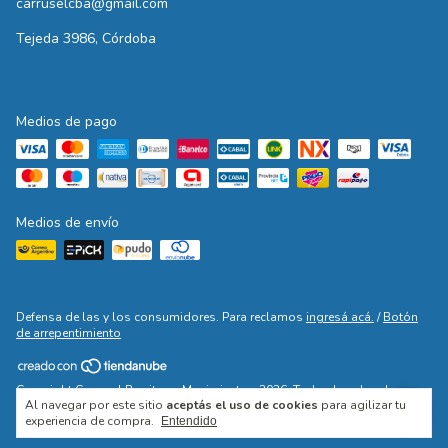
carruselcba@gmail.com
Tejeda 3986, Córdoba
Medios de pago
Medios de envío
Defensa de las y los consumidores. Para reclamos
ingresá acá.
/
Botón
de arrepentimiento
Copyright Carrusel Ropita en Movimiento - 2026. Todos los derechos
Al navegar por este sitio
aceptás el uso de cookies
para agilizar tu
reservados.
experiencia de compra.
Entendido