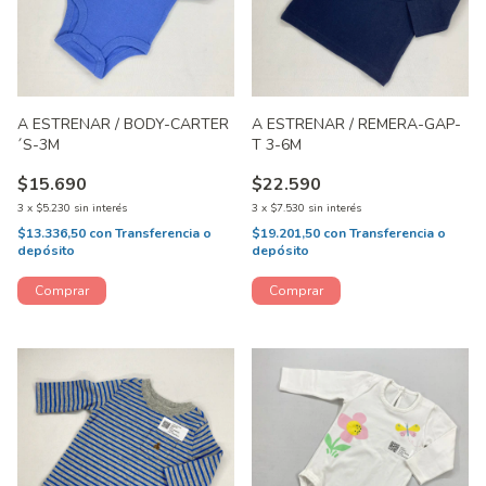
A ESTRENAR / BODY-CARTER
A ESTRENAR / REMERA-GAP-
´S-3M
T 3-6M
$15.690
$22.590
3
x
$5.230
sin interés
3
x
$7.530
sin interés
$13.336,50
con
Transferencia o
$19.201,50
con
Transferencia o
depósito
depósito