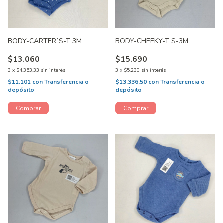
BODY-CARTER´S-T 3M
BODY-CHEEKY-T S-3M
$13.060
$15.690
3
x
$4.353,33
sin interés
3
x
$5.230
sin interés
$11.101
con
Transferencia o
$13.336,50
con
Transferencia o
depósito
depósito