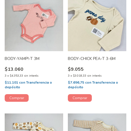
BODY-YAMP!-T 3M
BODY-CHICK PEA-T 3-6M
$13.060
$9.055
3
x
$4.353,33
sin interés
3
x
$3.018,33
sin interés
$11.101
con
Transferencia o
$7.696,75
con
Transferencia o
depósito
depósito