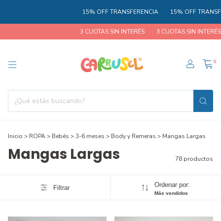
15% OFF TRANSFERENCIA
15% OFF TRANSFERENCI
3 CUOTAS SIN INTERÉS
3 CUOTAS SIN INTERÉS
3 C
0
Inicio
>
ROPA
>
Bebés
>
3-6 meses
>
Body y Remeras
>
Mangas Largas
Mangas Largas
78 productos
Ordenar por:
Filtrar
Más vendidos