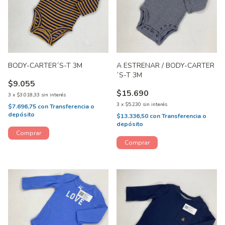
BODY-CARTER´S-T 3M
A ESTRENAR / BODY-CARTER
´S-T 3M
$9.055
$15.690
3
x
$3.018,33
sin interés
3
x
$5.230
sin interés
$7.696,75
con
Transferencia o
depósito
$13.336,50
con
Transferencia o
depósito