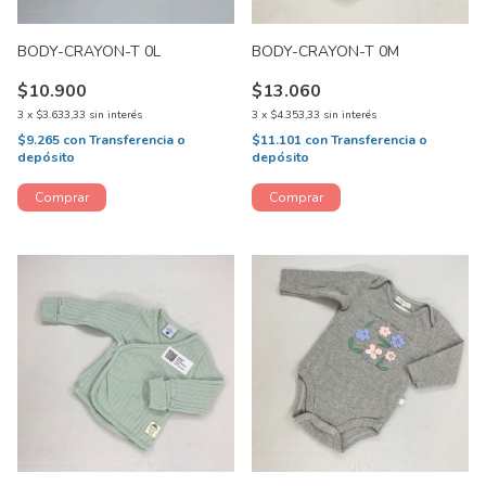
BODY-CRAYON-T 0L
BODY-CRAYON-T 0M
$10.900
$13.060
3
x
$3.633,33
sin interés
3
x
$4.353,33
sin interés
$9.265
con
Transferencia o
$11.101
con
Transferencia o
depósito
depósito