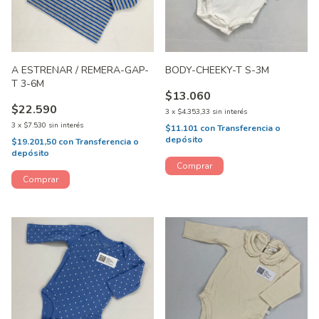
A ESTRENAR / REMERA-GAP-
BODY-CHEEKY-T S-3M
T 3-6M
$13.060
$22.590
3
x
$4.353,33
sin interés
3
x
$7.530
sin interés
$11.101
con
Transferencia o
depósito
$19.201,50
con
Transferencia o
depósito