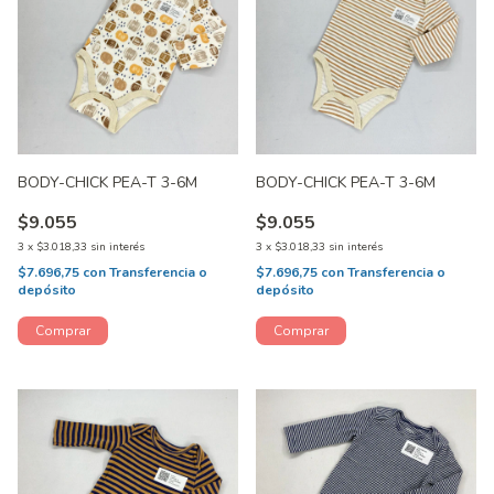
BODY-CHICK PEA-T 3-6M
BODY-CHICK PEA-T 3-6M
$9.055
$9.055
3
x
$3.018,33
sin interés
3
x
$3.018,33
sin interés
$7.696,75
con
Transferencia o
$7.696,75
con
Transferencia o
depósito
depósito