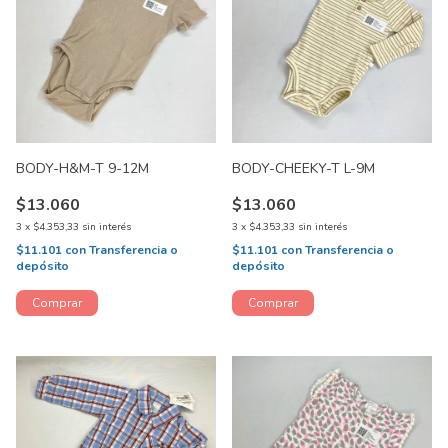
BODY-H&M-T 9-12M
BODY-CHEEKY-T L-9M
$13.060
$13.060
3
x
$4.353,33
sin interés
3
x
$4.353,33
sin interés
$11.101
con
Transferencia o
$11.101
con
Transferencia o
depósito
depósito