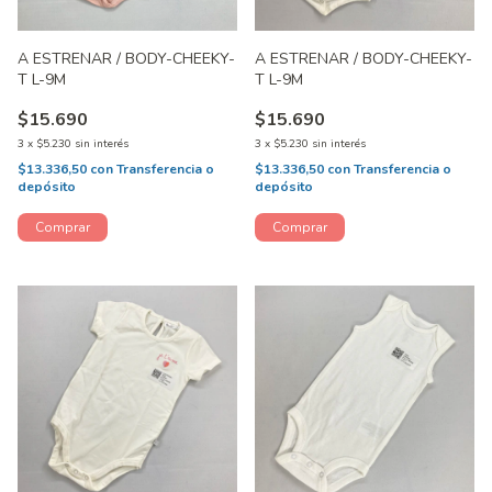
A ESTRENAR / BODY-CHEEKY-
A ESTRENAR / BODY-CHEEKY-
T L-9M
T L-9M
$15.690
$15.690
3
x
$5.230
sin interés
3
x
$5.230
sin interés
$13.336,50
con
Transferencia o
$13.336,50
con
Transferencia o
depósito
depósito