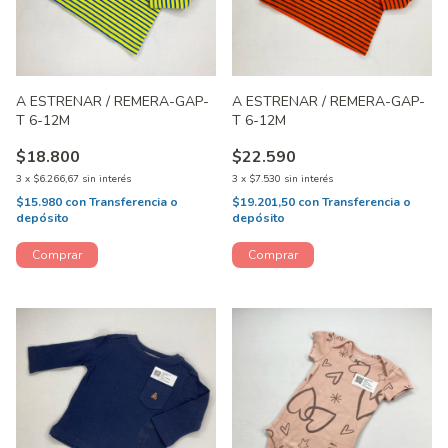
A ESTRENAR / REMERA-GAP-
A ESTRENAR / REMERA-GAP-
T 6-12M
T 6-12M
$18.800
$22.590
3
x
$6.266,67
sin interés
3
x
$7.530
sin interés
$15.980
con
Transferencia o
$19.201,50
con
Transferencia o
depósito
depósito