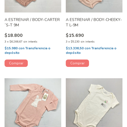
A ESTRENAR / BODY-CARTER
A ESTRENAR / BODY-CHEEKY-
´S-T 9M
T L-9M
$18.800
$15.690
3
x
$6.266,67
sin interés
3
x
$5.230
sin interés
$15.980
con
Transferencia o
$13.336,50
con
Transferencia o
depósito
depósito