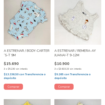
A ESTRENAR / BODY-CARTER
A ESTRENAR / REMERA-AY
´S-T 9M
JUANA!-T 9-12M
$15.690
$10.900
3
x
$5.230
sin interés
3
x
$3.633,33
sin interés
$13.336,50
con
Transferencia o
$9.265
con
Transferencia o
depósito
depósito