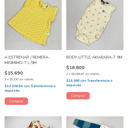
A ESTRENAR / REMERA-
BODY-LITTLE AKIABARA-T 9M
MINIMIMO-T L-9M
$18.800
$15.690
3
x
$6.266,67
sin interés
3
x
$5.230
sin interés
$15.980
con
Transferencia o
depósito
$13.336,50
con
Transferencia o
depósito