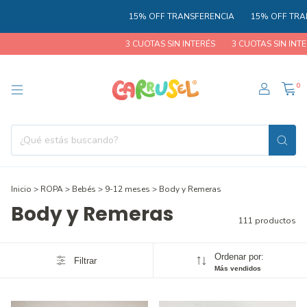
15% OFF TRANSFERENCIA
15% OFF TRANSFERE
3 CUOTAS SIN INTERÉS
3 CUOTAS SIN INTERÉS
0
Inicio
>
ROPA
>
Bebés
>
9-12 meses
>
Body y Remeras
Body y Remeras
111 productos
Ordenar por:
Filtrar
Más vendidos