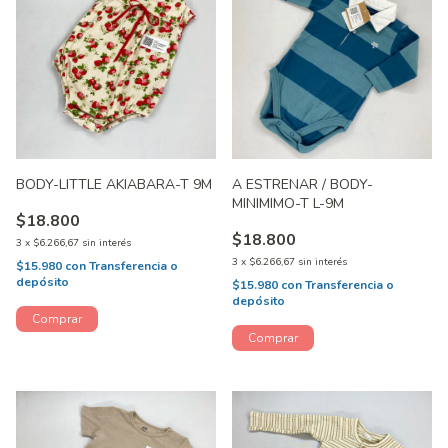
BODY-LITTLE AKIABARA-T 9M
A ESTRENAR / BODY-
MINIMIMO-T L-9M
$18.800
$18.800
3
x
$6.266,67
sin interés
3
x
$6.266,67
sin interés
$15.980
con
Transferencia o
depósito
$15.980
con
Transferencia o
depósito