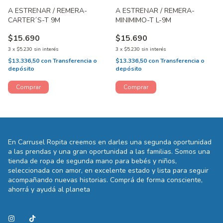
A ESTRENAR / REMERA-
A ESTRENAR / REMERA-
CARTER´S-T 9M
MINIMIMO-T L-9M
$15.690
$15.690
3
x
$5.230
sin interés
3
x
$5.230
sin interés
$13.336,50
con
Transferencia o
$13.336,50
con
Transferencia o
depósito
depósito
En Carrusel Ropita creemos en darles una segunda oportunidad
a las prendas y una gran oportunidad a las familias. Somos una
tienda de ropa de segunda mano para bebés y niños,
seleccionada con amor, en excelente estado y lista para seguir
acompañando nuevas historias. Comprá de forma consciente,
ahorrá y ayudá al planeta