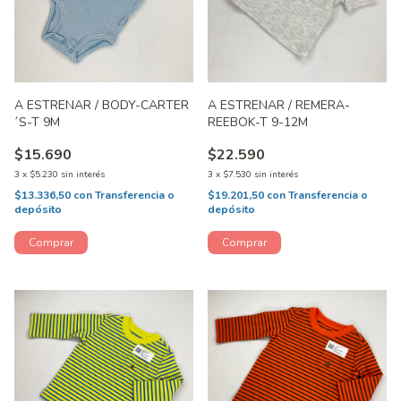
A ESTRENAR / BODY-CARTER
A ESTRENAR / REMERA-
´S-T 9M
REEBOK-T 9-12M
$15.690
$22.590
3
x
$5.230
sin interés
3
x
$7.530
sin interés
$13.336,50
con
Transferencia o
$19.201,50
con
Transferencia o
depósito
depósito