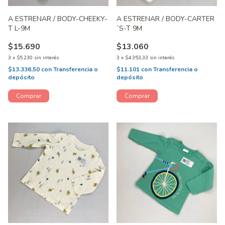
A ESTRENAR / BODY-CHEEKY-
A ESTRENAR / BODY-CARTER
T L-9M
´S-T 9M
$15.690
$13.060
3
x
$5.230
sin interés
3
x
$4.353,33
sin interés
$13.336,50
con
Transferencia o
$11.101
con
Transferencia o
depósito
depósito