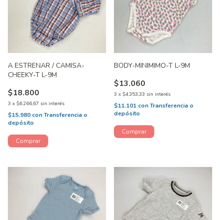
A ESTRENAR / CAMISA-
BODY-MINIMIMO-T L-9M
CHEEKY-T L-9M
$13.060
$18.800
3
x
$4.353,33
sin interés
3
x
$6.266,67
sin interés
$11.101
con
Transferencia o
depósito
$15.980
con
Transferencia o
depósito