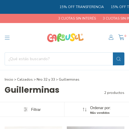
15% OFF TRANSFERENCIA
15% OFF T
3 CUOTAS SIN INTERÉS
3 CUOTAS SIN IN
0
Inicio
>
Calzados
>
Nro 32 y 33
>
Guillerminas
Guillerminas
2 productos
Ordenar por:
Filtrar
Más vendidos