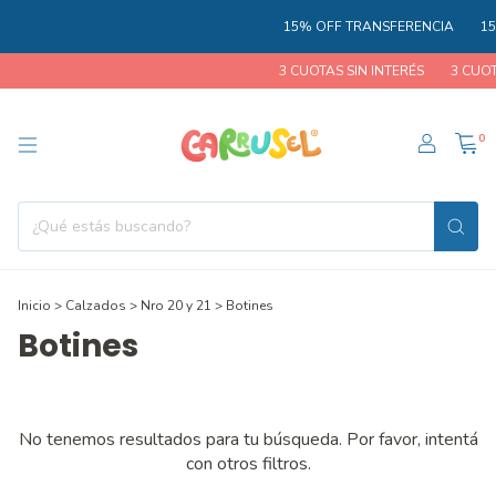
15% OFF TRANSFERENCIA
15
3 CUOTAS SIN INTERÉS
3 CUOT
0
Inicio
>
Calzados
>
Nro 20 y 21
>
Botines
Botines
No tenemos resultados para tu búsqueda. Por favor, intentá
con otros filtros.