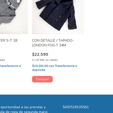
ER´S-T 18
CON DETALLE / TAPADO-
LONDON FOG-T 24M
$22.590
terés
3
x
$7.530
sin interés
Transferencia o
$19.201,50
con
Transferencia o
depósito
oportunidad a las prendas y
5493518105561
ienda de ropa de segunda mano