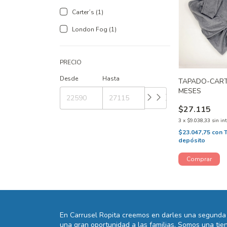
Carter´s (1)
London Fog (1)
PRECIO
Desde
Hasta
TAPADO-CART
MESES
$27.115
3
x
$9.038,33
sin in
$23.047,75
con
depósito
En Carrusel Ropita creemos en darles una segunda 
una gran oportunidad a las familias. Somos una t