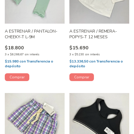
A ESTRENAR / PANTALON-
A ESTRENAR / REMERA-
CHEEKY-T L-9M
POPYS-T 12 MESES
$18.800
$15.690
3
x
$6.266,67
sin interés
3
x
$5.230
sin interés
$15.980
con
Transferencia o
$13.336,50
con
Transferencia o
depósito
depósito