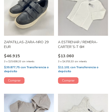
ZAPATILLAS-ZARA-NRO 29
A ESTRENAR / REMERA-
EUR
CARTER´S-T 6M
$46.915
$13.060
3
x
$15.638,33
sin interés
3
x
$4.353,33
sin interés
$39.877,75
con
Transferencia o
$11.101
con
Transferencia o
depósito
depósito