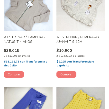
A ESTRENAR / CAMPERA-
A ESTRENAR / REMERA-AY
NATUS-T 4 AÑOS
JUANA!-T 9-12M
$39.015
$10.900
3
x
$13.005
sin interés
3
x
$3.633,33
sin interés
$33.162,75
con
Transferencia o
$9.265
con
Transferencia o
depósito
depósito