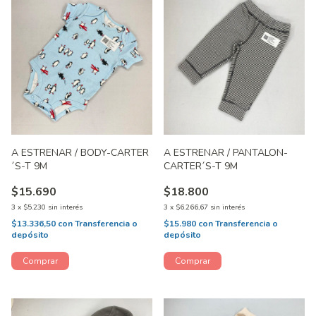
A ESTRENAR / BODY-CARTER
A ESTRENAR / PANTALON-
´S-T 9M
CARTER´S-T 9M
$15.690
$18.800
3
x
$5.230
sin interés
3
x
$6.266,67
sin interés
$13.336,50
con
Transferencia o
$15.980
con
Transferencia o
depósito
depósito