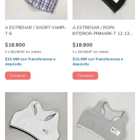
A ESTRENAR / SHORT-YAMP!-
A ESTRENAR / ROPA
T 6
INTERIOR-PRIMARK-T 12-13
AÑOS
$18.800
$18.800
3
x
$6.266,67
sin interés
3
x
$6.266,67
sin interés
$15.980
con
Transferencia o
$15.980
con
Transferencia o
depósito
depósito