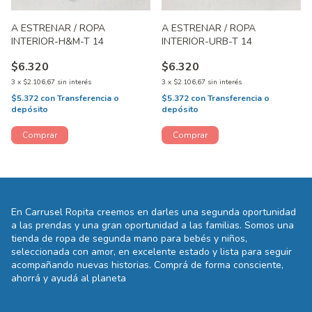
A ESTRENAR / ROPA
A ESTRENAR / ROPA
INTERIOR-H&M-T 14
INTERIOR-URB-T 14
$6.320
$6.320
3
x
$2.106,67
sin interés
3
x
$2.106,67
sin interés
$5.372
con
Transferencia o
$5.372
con
Transferencia o
depósito
depósito
En Carrusel Ropita creemos en darles una segunda oportunidad
a las prendas y una gran oportunidad a las familias. Somos una
tienda de ropa de segunda mano para bebés y niños,
seleccionada con amor, en excelente estado y lista para seguir
acompañando nuevas historias. Comprá de forma consciente,
ahorrá y ayudá al planeta