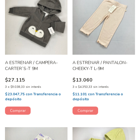
A ESTRENAR / CAMPERA-
A ESTRENAR / PANTALON-
CARTER´S-T 9M
CHEEKY-T L-9M
$27.115
$13.060
3
x
$9.038,33
sin interés
3
x
$4.353,33
sin interés
$23.047,75
con
Transferencia o
$11.101
con
Transferencia o
depósito
depósito