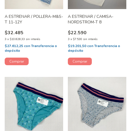
A ESTRENAR / POLLERA-M&S-
A ESTRENAR / CAMISA-
T 11-12Y
NORDSTROM-T 8
$32.485
$22.590
3
x
$10.828,33
sin interés
3
x
$7.530
sin interés
$27.612,25
con
Transferencia o
$19.201,50
con
Transferencia o
depósito
depósito