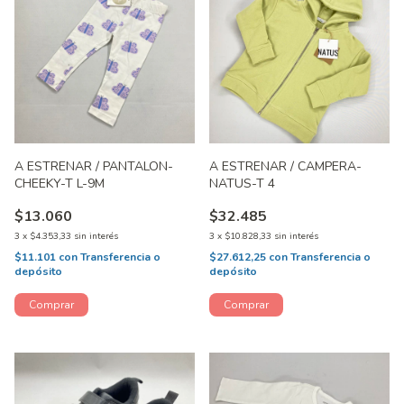
A ESTRENAR / PANTALON-
A ESTRENAR / CAMPERA-
CHEEKY-T L-9M
NATUS-T 4
$13.060
$32.485
3
x
$4.353,33
sin interés
3
x
$10.828,33
sin interés
$11.101
con
Transferencia o
$27.612,25
con
Transferencia o
depósito
depósito