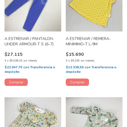
A ESTRENAR / PANTALON-
A ESTRENAR / REMERA-
UNDER ARMOUR-T S (6-7)
MINIMIMO-T L-9M
$27.115
$15.690
3
x
$9.038,33
sin interés
3
x
$5.230
sin interés
$23.047,75
con
Transferencia o
$13.336,50
con
Transferencia o
depósito
depósito