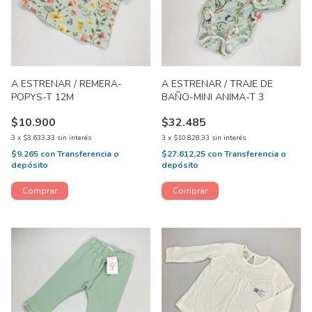
A ESTRENAR / REMERA-
A ESTRENAR / TRAJE DE
POPYS-T 12M
BAÑO-MINI ANIMA-T 3
$10.900
$32.485
3
x
$3.633,33
sin interés
3
x
$10.828,33
sin interés
$9.265
con
Transferencia o
$27.612,25
con
Transferencia o
depósito
depósito