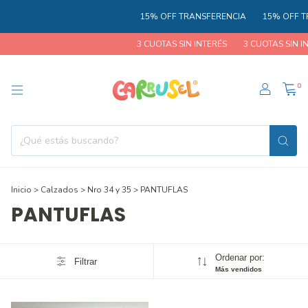
15% OFF TRANSFERENCIA
15% OFF T
3 CUOTAS SIN INTERÉS
3 CUOTAS SIN IN
0
Inicio
>
Calzados
>
Nro 34 y 35
>
PANTUFLAS
PANTUFLAS
Ordenar por:
Filtrar
Más vendidos