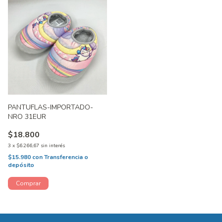
PANTUFLAS-IMPORTADO-
NRO 31EUR
$18.800
3
x
$6.266,67
sin interés
$15.980
con
Transferencia o
depósito