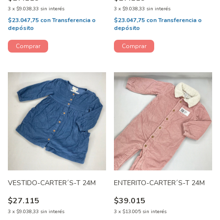
3
x
$9.038,33
sin interés
3
x
$9.038,33
sin interés
$23.047,75
con
Transferencia o
$23.047,75
con
Transferencia o
depósito
depósito
VESTIDO-CARTER´S-T 24M
ENTERITO-CARTER´S-T 24M
$27.115
$39.015
3
x
$9.038,33
sin interés
3
x
$13.005
sin interés