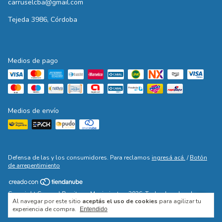
carruselcba@gmail.com
Tejeda 3986, Córdoba
Medios de pago
Medios de envío
Defensa de las y los consumidores. Para reclamos
ingresá acá.
/
Botón
de arrepentimiento
Copyright Carrusel Ropita en Movimiento - 2026. Todos los derechos
Al navegar por este sitio
aceptás el uso de cookies
para agilizar tu
reservados.
experiencia de compra.
Entendido