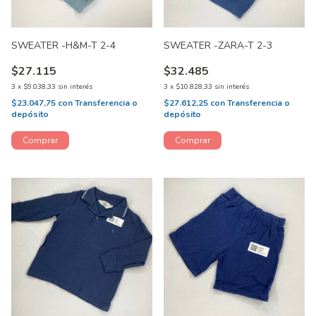
SWEATER -H&M-T 2-4
SWEATER -ZARA-T 2-3
$27.115
$32.485
3
x
$9.038,33
sin interés
3
x
$10.828,33
sin interés
$23.047,75
con
Transferencia o
$27.612,25
con
Transferencia o
depósito
depósito