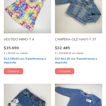
VESTIDO-MIMO-T 4
CAMPERA-OLD NAVY-T 3T
$15.690
$32.485
3
x
$5.230
sin interés
3
x
$10.828,33
sin interés
$13.336,50
con
Transferencia o
$27.612,25
con
Transferencia o
depósito
depósito