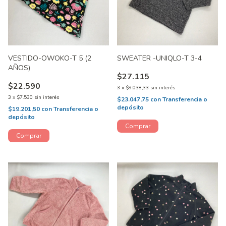
VESTIDO-OWOKO-T 5 (2
SWEATER -UNIQLO-T 3-4
AÑOS)
$27.115
$22.590
3
x
$9.038,33
sin interés
3
x
$7.530
sin interés
$23.047,75
con
Transferencia o
depósito
$19.201,50
con
Transferencia o
depósito