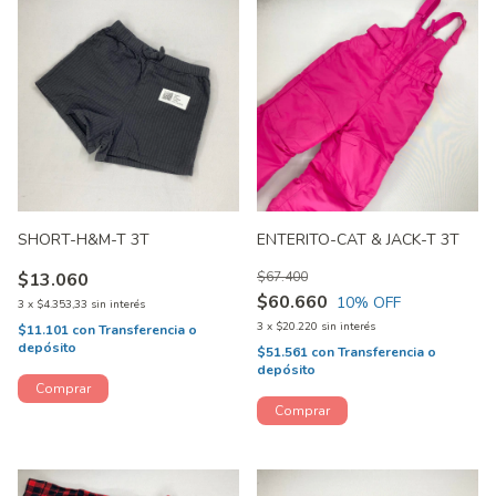
SHORT-H&M-T 3T
ENTERITO-CAT & JACK-T 3T
$13.060
$67.400
$60.660
10
% OFF
3
x
$4.353,33
sin interés
3
x
$20.220
sin interés
$11.101
con
Transferencia o
depósito
$51.561
con
Transferencia o
depósito