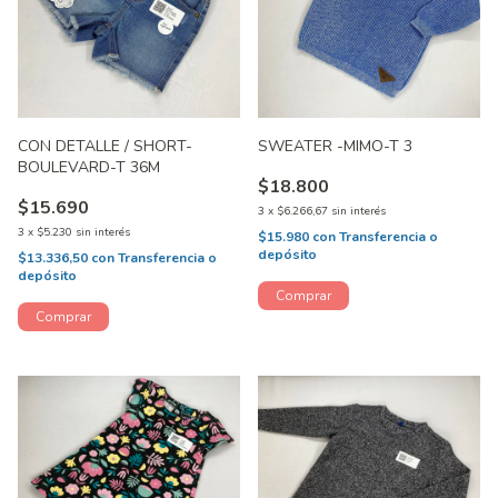
CON DETALLE / SHORT-
SWEATER -MIMO-T 3
BOULEVARD-T 36M
$18.800
$15.690
3
x
$6.266,67
sin interés
3
x
$5.230
sin interés
$15.980
con
Transferencia o
depósito
$13.336,50
con
Transferencia o
depósito