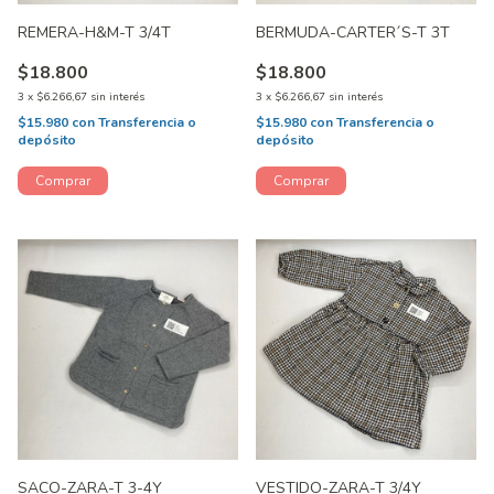
REMERA-H&M-T 3/4T
BERMUDA-CARTER´S-T 3T
$18.800
$18.800
3
x
$6.266,67
sin interés
3
x
$6.266,67
sin interés
$15.980
con
Transferencia o
$15.980
con
Transferencia o
depósito
depósito
SACO-ZARA-T 3-4Y
VESTIDO-ZARA-T 3/4Y