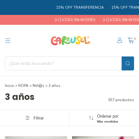
15% OFF TRANSFERENCIA
15% OFF TRANSFEREN
3 CUOTAS SIN INTERÉS
3 CUOTAS SIN INTERÉS
3
0
Inicio
>
ROPA
>
Niñ@s
>
3 años
3 años
357 productos
Ordenar por:
Filtrar
Más vendidos