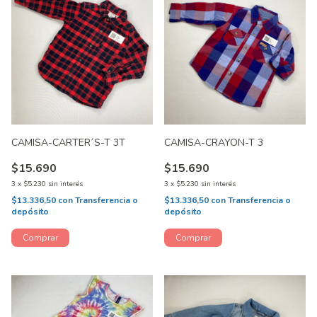
CAMISA-CARTER´S-T 3T
CAMISA-CRAYON-T 3
$15.690
$15.690
3
x
$5.230
sin interés
3
x
$5.230
sin interés
$13.336,50
con
Transferencia o
$13.336,50
con
Transferencia o
depósito
depósito