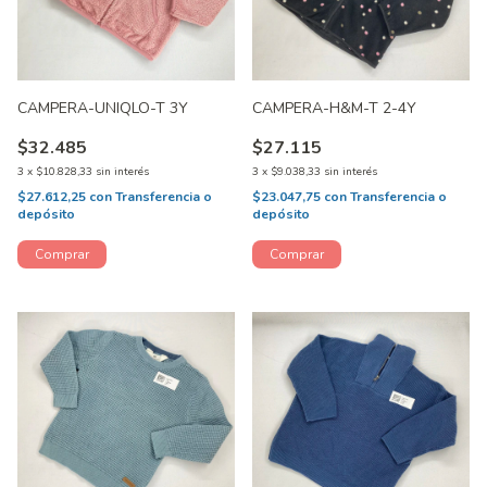
CAMPERA-UNIQLO-T 3Y
CAMPERA-H&M-T 2-4Y
$32.485
$27.115
3
x
$10.828,33
sin interés
3
x
$9.038,33
sin interés
$27.612,25
con
Transferencia o
$23.047,75
con
Transferencia o
depósito
depósito