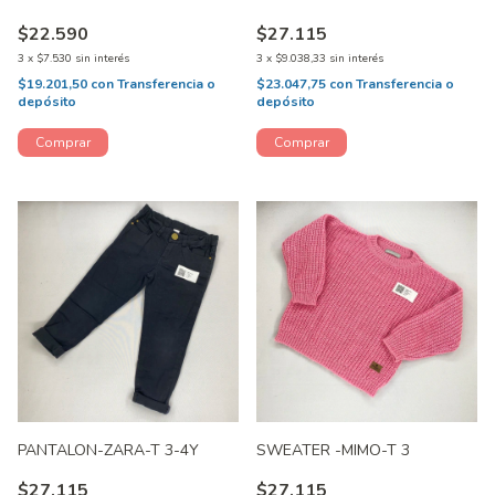
$22.590
$27.115
3
x
$7.530
sin interés
3
x
$9.038,33
sin interés
$19.201,50
con
Transferencia o
$23.047,75
con
Transferencia o
depósito
depósito
PANTALON-ZARA-T 3-4Y
SWEATER -MIMO-T 3
$27.115
$27.115