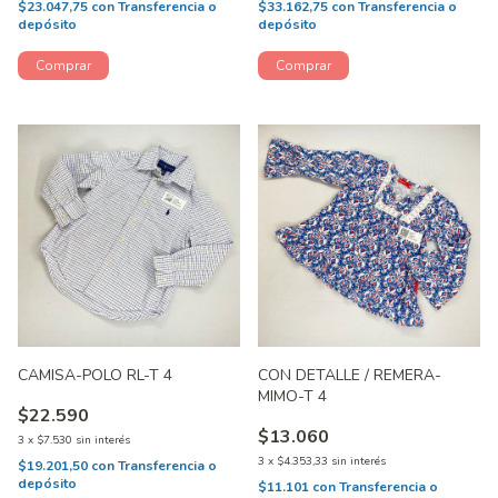
$23.047,75
con
Transferencia o
$33.162,75
con
Transferencia o
depósito
depósito
CAMISA-POLO RL-T 4
CON DETALLE / REMERA-
MIMO-T 4
$22.590
$13.060
3
x
$7.530
sin interés
3
x
$4.353,33
sin interés
$19.201,50
con
Transferencia o
depósito
$11.101
con
Transferencia o