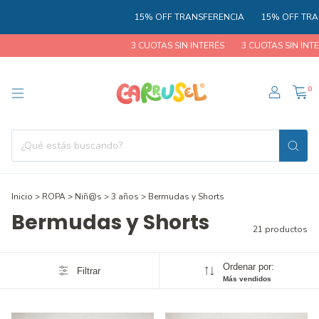
15% OFF TRANSFERENCIA
15% OFF TRANSFER
3 CUOTAS SIN INTERÉS
3 CUOTAS SIN INTERÉS
0
Inicio
>
ROPA
>
Niñ@s
>
3 años
>
Bermudas y Shorts
Bermudas y Shorts
21 productos
Ordenar por:
Filtrar
Más vendidos