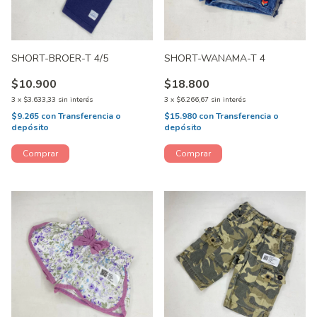
SHORT-BROER-T 4/5
SHORT-WANAMA-T 4
$10.900
$18.800
3
x
$3.633,33
sin interés
3
x
$6.266,67
sin interés
$9.265
con
Transferencia o
$15.980
con
Transferencia o
depósito
depósito