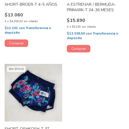
SHORT-BROER-T 4-5 AÑOS
A ESTRENAR / BERMUDA-
PRIMARK-T 24-36 MESES
$13.060
$15.690
3
x
$4.353,33
sin interés
3
x
$5.230
sin interés
$11.101
con
Transferencia o
depósito
$13.336,50
con
Transferencia o
depósito
SIN STOCK
SHORT-OSHKOSH-T 3T