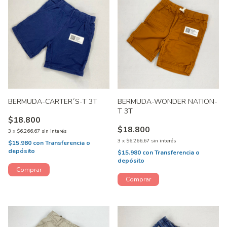
BERMUDA-CARTER´S-T 3T
BERMUDA-WONDER NATION-
T 3T
$18.800
$18.800
3
x
$6.266,67
sin interés
3
x
$6.266,67
sin interés
$15.980
con
Transferencia o
depósito
$15.980
con
Transferencia o
depósito