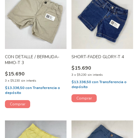
CON DETALLE / BERMUDA-
SHORT-FADED GLORY-T 4
MIMO-T 3
$15.690
$15.690
3
x
$5.230
sin interés
3
x
$5.230
sin interés
$13.336,50
con
Transferencia o
depósito
$13.336,50
con
Transferencia o
depósito