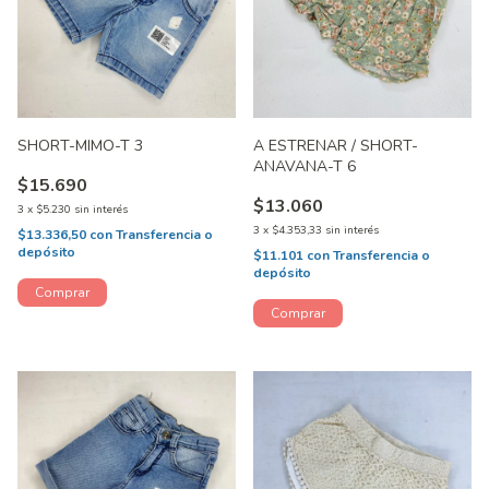
SHORT-MIMO-T 3
A ESTRENAR / SHORT-
ANAVANA-T 6
$15.690
$13.060
3
x
$5.230
sin interés
3
x
$4.353,33
sin interés
$13.336,50
con
Transferencia o
depósito
$11.101
con
Transferencia o
depósito