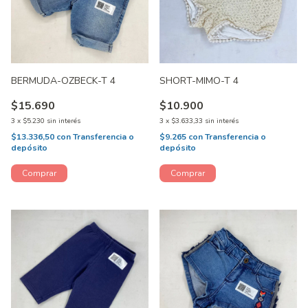
BERMUDA-OZBECK-T 4
SHORT-MIMO-T 4
$15.690
$10.900
3
x
$5.230
sin interés
3
x
$3.633,33
sin interés
$13.336,50
con
Transferencia o
$9.265
con
Transferencia o
depósito
depósito