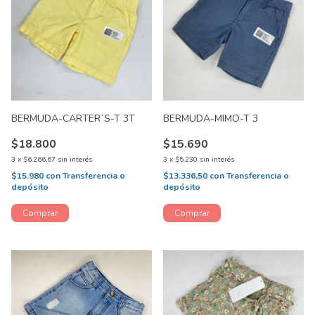
BERMUDA-CARTER´S-T 3T
BERMUDA-MIMO-T 3
$18.800
$15.690
3
x
$6.266,67
sin interés
3
x
$5.230
sin interés
$15.980
con
Transferencia o
$13.336,50
con
Transferencia o
depósito
depósito