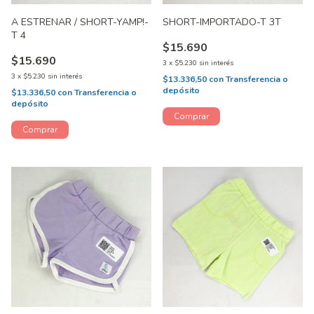
A ESTRENAR / SHORT-YAMP!-
SHORT-IMPORTADO-T 3T
T 4
$15.690
$15.690
3
x
$5.230
sin interés
3
x
$5.230
sin interés
$13.336,50
con
Transferencia o
depósito
$13.336,50
con
Transferencia o
depósito