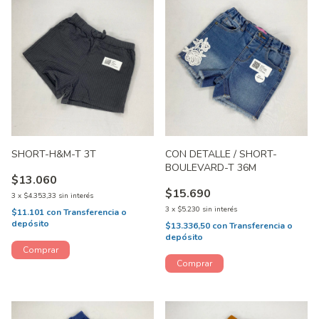
SHORT-H&M-T 3T
CON DETALLE / SHORT-
BOULEVARD-T 36M
$13.060
$15.690
3
x
$4.353,33
sin interés
3
x
$5.230
sin interés
$11.101
con
Transferencia o
depósito
$13.336,50
con
Transferencia o
depósito