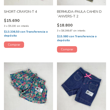
SHORT-CRAYON-T 4
BERMUDA-PAULA CAHEN D
´ANVERS-T 2
$15.690
$18.800
3
x
$5.230
sin interés
3
x
$6.266,67
sin interés
$13.336,50
con
Transferencia o
depósito
$15.980
con
Transferencia o
depósito