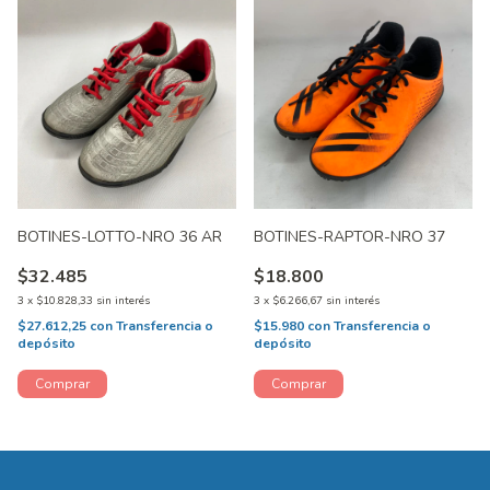
BOTINES-LOTTO-NRO 36 AR
BOTINES-RAPTOR-NRO 37
$32.485
$18.800
3
x
$10.828,33
sin interés
3
x
$6.266,67
sin interés
$27.612,25
con
Transferencia o
$15.980
con
Transferencia o
depósito
depósito