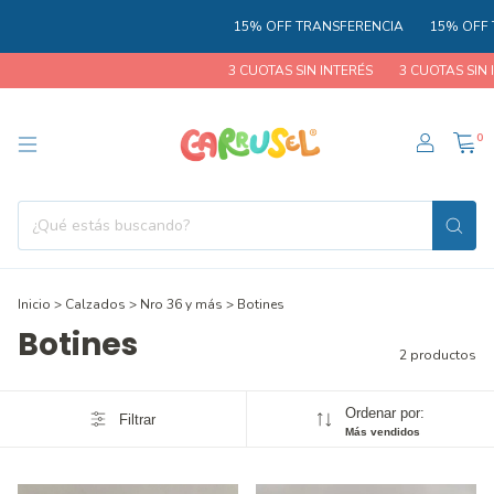
15% OFF TRANSFERENCIA
15% OFF 
3 CUOTAS SIN INTERÉS
3 CUOTAS SIN I
0
Inicio
>
Calzados
>
Nro 36 y más
>
Botines
Botines
2 productos
Ordenar por:
Filtrar
Más vendidos