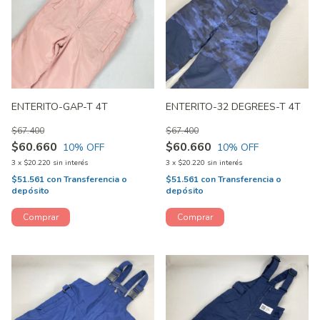
ENTERITO-GAP-T 4T
ENTERITO-32 DEGREES-T 4T
$67.400
$67.400
$60.660
$60.660
10
% OFF
10
% OFF
3
x
$20.220
sin interés
3
x
$20.220
sin interés
$51.561
con
Transferencia o
$51.561
con
Transferencia o
depósito
depósito