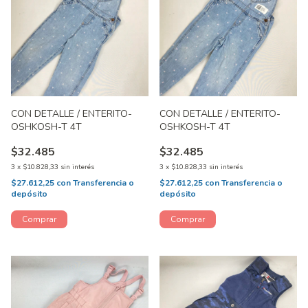
CON DETALLE / ENTERITO-
CON DETALLE / ENTERITO-
OSHKOSH-T 4T
OSHKOSH-T 4T
$32.485
$32.485
3
x
$10.828,33
sin interés
3
x
$10.828,33
sin interés
$27.612,25
con
Transferencia o
$27.612,25
con
Transferencia o
depósito
depósito