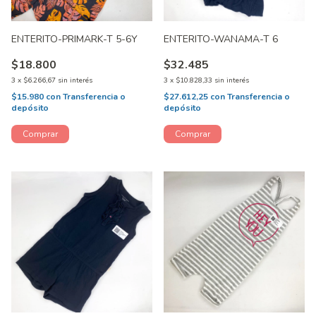
ENTERITO-PRIMARK-T 5-6Y
ENTERITO-WANAMA-T 6
$18.800
$32.485
3
x
$6.266,67
sin interés
3
x
$10.828,33
sin interés
$15.980
con
Transferencia o
$27.612,25
con
Transferencia o
depósito
depósito