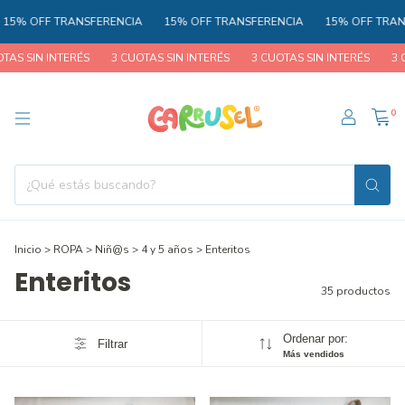
FF TRANSFERENCIA
15% OFF TRANSFERENCIA
15% OFF TRANSFERE
N INTERÉS
3 CUOTAS SIN INTERÉS
3 CUOTAS SIN INTERÉS
3 CUOTAS
0
Inicio
>
ROPA
>
Niñ@s
>
4 y 5 años
>
Enteritos
Enteritos
35 productos
Ordenar por:
Filtrar
Más vendidos