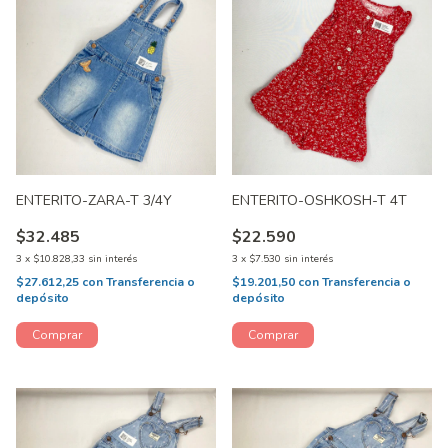
ENTERITO-ZARA-T 3/4Y
ENTERITO-OSHKOSH-T 4T
$32.485
$22.590
3
x
$10.828,33
sin interés
3
x
$7.530
sin interés
$27.612,25
con
Transferencia o
$19.201,50
con
Transferencia o
depósito
depósito