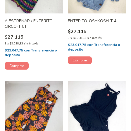
A ESTRENAR / ENTERITO-
ENTERITO-OSHKOSH-T 4
CIRCO-T 5T
$27.115
$27.115
3
x
$9.038,33
sin interés
3
x
$9.038,33
sin interés
$23.047,75
con
Transferencia o
depósito
$23.047,75
con
Transferencia o
depósito