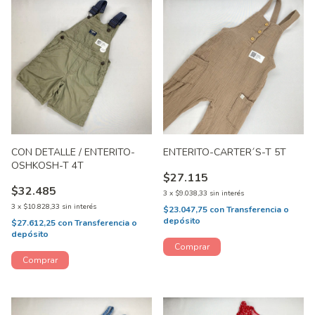
CON DETALLE / ENTERITO-
ENTERITO-CARTER´S-T 5T
OSHKOSH-T 4T
$27.115
$32.485
3
x
$9.038,33
sin interés
3
x
$10.828,33
sin interés
$23.047,75
con
Transferencia o
depósito
$27.612,25
con
Transferencia o
depósito