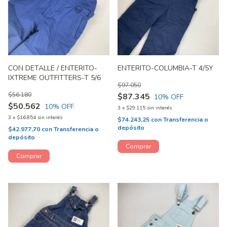
CON DETALLE / ENTERITO-
ENTERITO-COLUMBIA-T 4/5Y
IXTREME OUTFITTERS-T 5/6
$97.050
$56.180
$87.345
10
% OFF
$50.562
10
% OFF
3
x
$29.115
sin interés
3
x
$16.854
sin interés
$74.243,25
con
Transferencia o
depósito
$42.977,70
con
Transferencia o
depósito