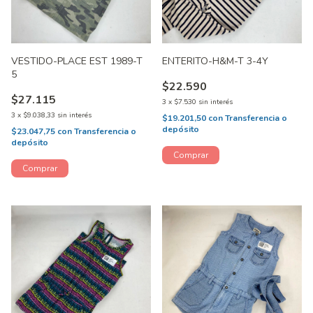
VESTIDO-PLACE EST 1989-T
ENTERITO-H&M-T 3-4Y
5
$22.590
$27.115
3
x
$7.530
sin interés
3
x
$9.038,33
sin interés
$19.201,50
con
Transferencia o
depósito
$23.047,75
con
Transferencia o
depósito