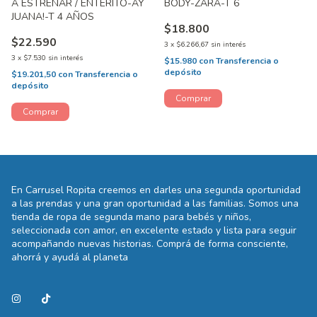
A ESTRENAR / ENTERITO-AY
BODY-ZARA-T 6
JUANA!-T 4 AÑOS
$18.800
$22.590
3
x
$6.266,67
sin interés
3
x
$7.530
sin interés
$15.980
con
Transferencia o
depósito
$19.201,50
con
Transferencia o
depósito
En Carrusel Ropita creemos en darles una segunda oportunidad
a las prendas y una gran oportunidad a las familias. Somos una
tienda de ropa de segunda mano para bebés y niños,
seleccionada con amor, en excelente estado y lista para seguir
acompañando nuevas historias. Comprá de forma consciente,
ahorrá y ayudá al planeta