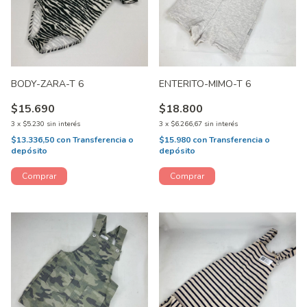
BODY-ZARA-T 6
ENTERITO-MIMO-T 6
$15.690
$18.800
3
x
$5.230
sin interés
3
x
$6.266,67
sin interés
$13.336,50
con
Transferencia o
$15.980
con
Transferencia o
depósito
depósito