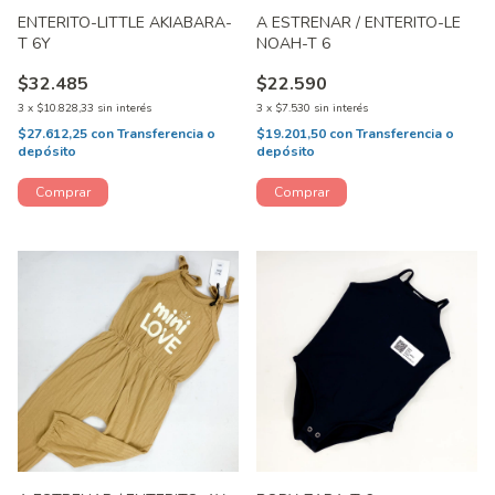
ENTERITO-LITTLE AKIABARA-
A ESTRENAR / ENTERITO-LE
T 6Y
NOAH-T 6
$32.485
$22.590
3
x
$10.828,33
sin interés
3
x
$7.530
sin interés
$27.612,25
con
Transferencia o
$19.201,50
con
Transferencia o
depósito
depósito