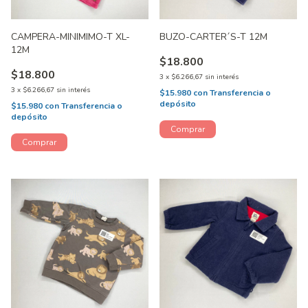
CAMPERA-MINIMIMO-T XL-
BUZO-CARTER´S-T 12M
12M
$18.800
$18.800
3
x
$6.266,67
sin interés
3
x
$6.266,67
sin interés
$15.980
con
Transferencia o
depósito
$15.980
con
Transferencia o
depósito