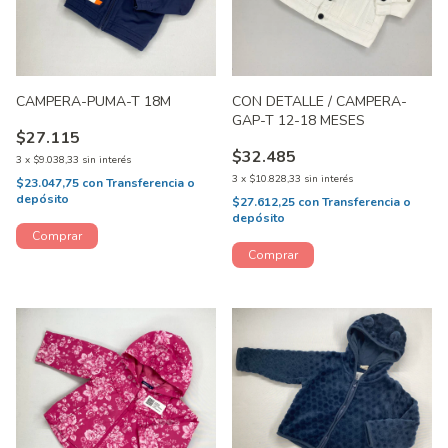
CAMPERA-PUMA-T 18M
CON DETALLE / CAMPERA-
GAP-T 12-18 MESES
$27.115
$32.485
3
x
$9.038,33
sin interés
3
x
$10.828,33
sin interés
$23.047,75
con
Transferencia o
depósito
$27.612,25
con
Transferencia o
depósito