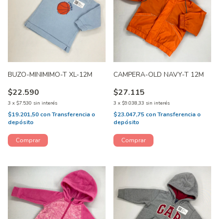
BUZO-MINIMIMO-T XL-12M
CAMPERA-OLD NAVY-T 12M
$22.590
$27.115
3
x
$7.530
sin interés
3
x
$9.038,33
sin interés
$19.201,50
con
Transferencia o
$23.047,75
con
Transferencia o
depósito
depósito