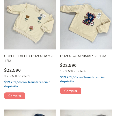
CON DETALLE / BUZO-H&M-T
BUZO-GARANIMALS-T 12M
12M
$22.590
$22.590
3
x
$7.530
sin interés
3
x
$7.530
sin interés
$19.201,50
con
Transferencia o
depósito
$19.201,50
con
Transferencia o
depósito