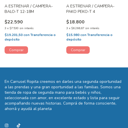
A ESTRENAR / CAMPERA-
A ESTRENAR / CAMPERA-
BALO-T 12-18M
PAKO PEKO-T 4
$22.590
$18.800
3
x
$7.530
sin interés
3
x
$6.266,67
sin interés
$19.201,50
con
Transferencia o
$15.980
con
Transferencia o
depósito
depósito
En Carrusel Ropita creemos en darles una segunda oportunidad
a las prendas y una gran oportunidad a las familias. Somos una
tienda de ropa de segunda mano para bebés y niños,
seleccionada con amor, en excelente estado y lista para seguir
acompañando nuevas historias. Comprá de forma consciente,
ahorrá y ayudá al planeta