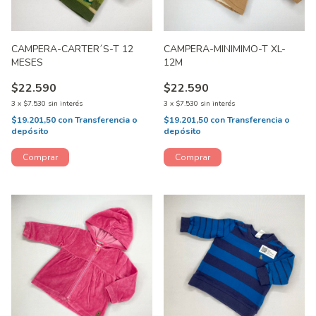
CAMPERA-CARTER´S-T 12
CAMPERA-MINIMIMO-T XL-
MESES
12M
$22.590
$22.590
3
x
$7.530
sin interés
3
x
$7.530
sin interés
$19.201,50
con
Transferencia o
$19.201,50
con
Transferencia o
depósito
depósito