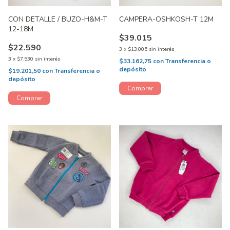
CON DETALLE / BUZO-H&M-T
CAMPERA-OSHKOSH-T 12M
12-18M
$39.015
$22.590
3
x
$13.005
sin interés
3
x
$7.530
sin interés
$33.162,75
con
Transferencia o
depósito
$19.201,50
con
Transferencia o
depósito