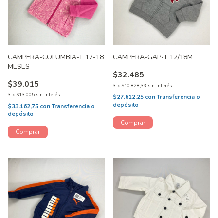
CAMPERA-COLUMBIA-T 12-18
CAMPERA-GAP-T 12/18M
MESES
$32.485
$39.015
3
x
$10.828,33
sin interés
3
x
$13.005
sin interés
$27.612,25
con
Transferencia o
depósito
$33.162,75
con
Transferencia o
depósito