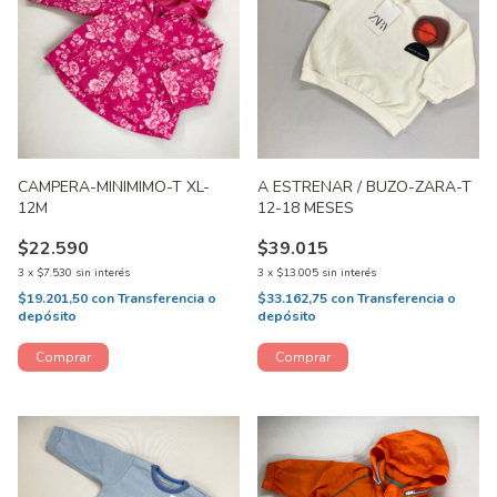
CAMPERA-MINIMIMO-T XL-
A ESTRENAR / BUZO-ZARA-T
12M
12-18 MESES
$22.590
$39.015
3
x
$7.530
sin interés
3
x
$13.005
sin interés
$19.201,50
con
Transferencia o
$33.162,75
con
Transferencia o
depósito
depósito