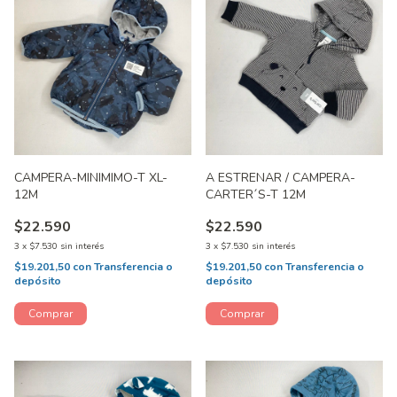
CAMPERA-MINIMIMO-T XL-
A ESTRENAR / CAMPERA-
12M
CARTER´S-T 12M
$22.590
$22.590
3
x
$7.530
sin interés
3
x
$7.530
sin interés
$19.201,50
con
Transferencia o
$19.201,50
con
Transferencia o
depósito
depósito