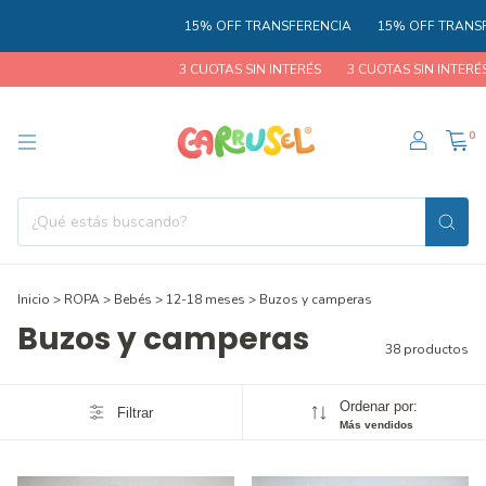
15% OFF TRANSFERENCIA
15% OFF TRANSFERENCIA
3 CUOTAS SIN INTERÉS
3 CUOTAS SIN INTERÉS
3 CUO
0
Inicio
>
ROPA
>
Bebés
>
12-18 meses
>
Buzos y camperas
Buzos y camperas
38 productos
Ordenar por:
Filtrar
Más vendidos