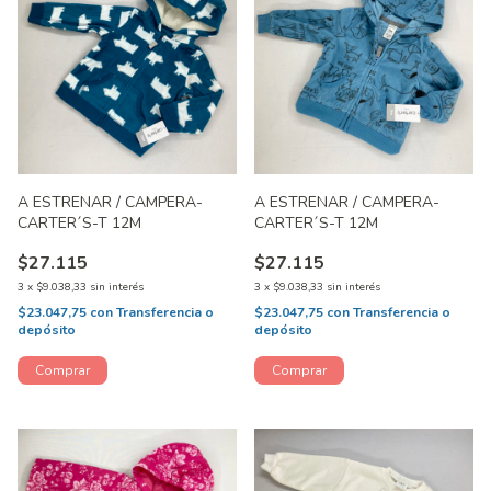
A ESTRENAR / CAMPERA-
A ESTRENAR / CAMPERA-
CARTER´S-T 12M
CARTER´S-T 12M
$27.115
$27.115
3
x
$9.038,33
sin interés
3
x
$9.038,33
sin interés
$23.047,75
con
Transferencia o
$23.047,75
con
Transferencia o
depósito
depósito