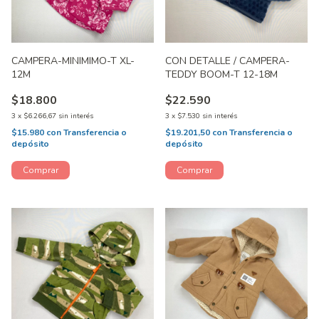
CAMPERA-MINIMIMO-T XL-
CON DETALLE / CAMPERA-
12M
TEDDY BOOM-T 12-18M
$18.800
$22.590
3
x
$6.266,67
sin interés
3
x
$7.530
sin interés
$15.980
con
Transferencia o
$19.201,50
con
Transferencia o
depósito
depósito