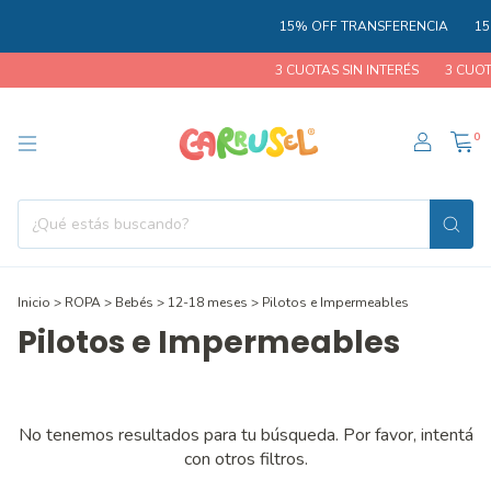
15% OFF TRANSFERENCIA
15
3 CUOTAS SIN INTERÉS
3 CUOT
0
Inicio
>
ROPA
>
Bebés
>
12-18 meses
>
Pilotos e Impermeables
Pilotos e Impermeables
No tenemos resultados para tu búsqueda. Por favor, intentá
con otros filtros.