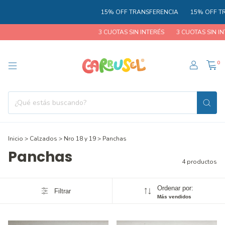
15% OFF TRANSFERENCIA
15% OFF TR
3 CUOTAS SIN INTERÉS
3 CUOTAS SIN INT
0
Inicio
>
Calzados
>
Nro 18 y 19
>
Panchas
Panchas
4 productos
Ordenar por:
Filtrar
Más vendidos