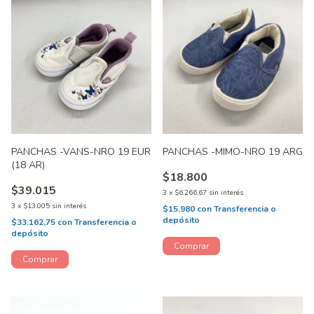
PANCHAS -VANS-NRO 19 EUR
PANCHAS -MIMO-NRO 19 ARG
(18 AR)
$18.800
$39.015
3
x
$6.266,67
sin interés
3
x
$13.005
sin interés
$15.980
con
Transferencia o
depósito
$33.162,75
con
Transferencia o
depósito