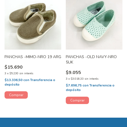
PANCHAS -MIMO-NRO 19 ARG
PANCHAS -OLD NAVY-NRO
5UK
$15.690
$9.055
3
x
$5.230
sin interés
3
x
$3.018,33
sin interés
$13.336,50
con
Transferencia o
depósito
$7.696,75
con
Transferencia o
depósito