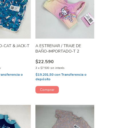
O-CAT & JACK-T
A ESTRENAR / TRAJE DE
BAÑO-IMPORTADO-T 2
$22.590
s
3
x
$7.530
sin interés
ransferencia o
$19.201,50
con
Transferencia o
depósito