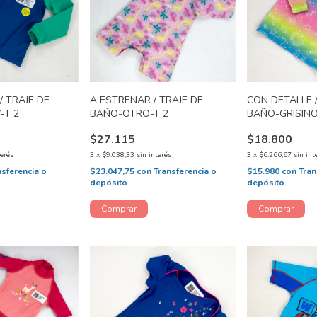
/ TRAJE DE
A ESTRENAR / TRAJE DE
CON DETALLE /
-T 2
BAÑO-OTRO-T 2
BAÑO-GRISINO
$27.115
$18.800
terés
3
x
$9.038,33
sin interés
3
x
$6.266,67
sin int
nsferencia o
$23.047,75
con
Transferencia o
$15.980
con
Tran
depósito
depósito