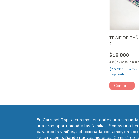
TRAJE DE BAÑ
2
$18.800
3
x
$6.266,67
sin in
$15.980
con
Tra
depósito
En Carrusel Ropita creemos en darles una segunda 
una gran oportunidad a las familias. Somos una t
para bebés y niños, seleccionada con amor, en exce
seguir acompañando nuevas historias. Comprá de fo