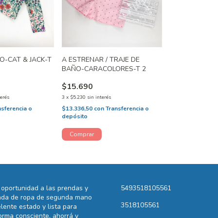
O-CAT & JACK-T
A ESTRENAR / TRAJE DE
BAÑO-CARACOLORES-T 2
$15.690
terés
3
x
$5.230
sin interés
nsferencia o
$13.336,50
con
Transferencia o
depósito
oportunidad a las prendas y
5493518105561
ienda de ropa de segunda mano
3518105561
lente estado y lista para
rma consciente, ahorrá y