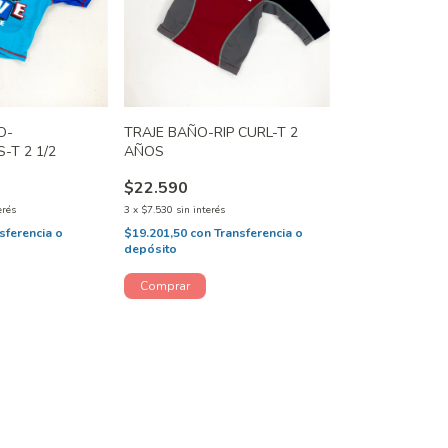
O-
TRAJE BAÑO-RIP CURL-T 2
-T 2 1/2
AÑOS
$22.590
erés
3
x
$7.530
sin interés
sferencia o
$19.201,50
con
Transferencia o
depósito