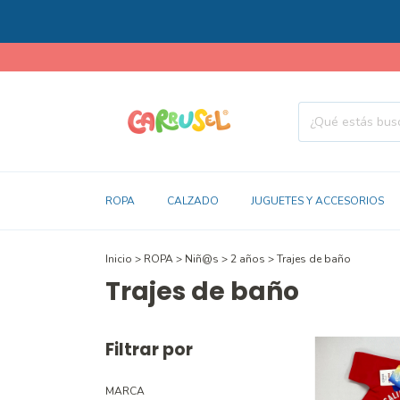
ROPA
CALZADO
JUGUETES Y ACCESORIOS
Inicio
>
ROPA
>
Niñ@s
>
2 años
>
Trajes de baño
Trajes de baño
Filtrar por
MARCA