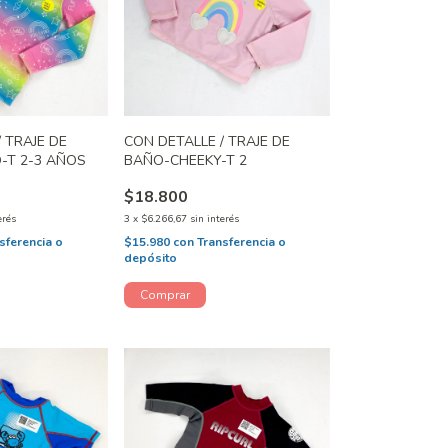
 TRAJE DE
CON DETALLE / TRAJE DE
-T 2-3 AÑOS
BAÑO-CHEEKY-T 2
$18.800
erés
3
x
$6.266,67
sin interés
sferencia o
$15.980
con
Transferencia o
depósito