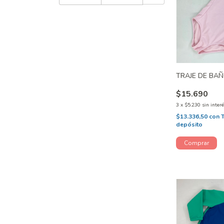
TRAJE DE BA
$15.690
3
x
$5.230
sin inter
$13.336,50
con
depósito