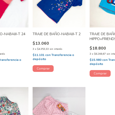
O-NABAIJI-T 24
TRAJE DE BAÑO-NABAIJI-T 2
TRAJE DE BAÑ
HIPPO+FRIENDS
$13.060
$18.800
3
x
$4.353,33
sin interés
terés
3
x
$6.266,67
sin int
$11.101
con
Transferencia o
depósito
Transferencia o
$15.980
con
Tran
depósito