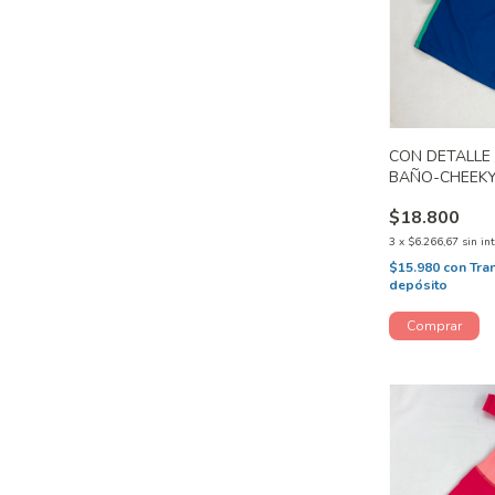
CON DETALLE 
BAÑO-CHEEKY
$18.800
3
x
$6.266,67
sin in
$15.980
con
Tra
depósito