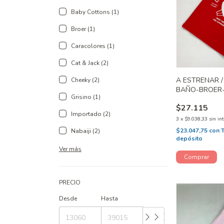
Baby Cottons (1)
Broer (1)
Caracolores (1)
Cat & Jack (2)
A ESTRENAR /
Cheeky (2)
BAÑO-BROER-
Grisino (1)
$27.115
Importado (2)
3
x
$9.038,33
sin in
$23.047,75
con
Nabaiji (2)
depósito
Ver más
PRECIO
Desde
Hasta