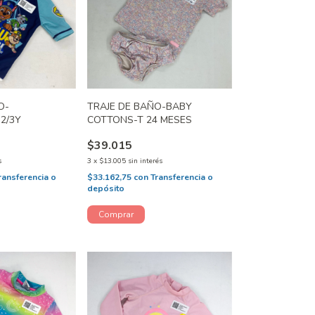
O-
TRAJE DE BAÑO-BABY
2/3Y
COTTONS-T 24 MESES
$39.015
s
3
x
$13.005
sin interés
ransferencia o
$33.162,75
con
Transferencia o
depósito