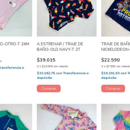
ÑO-OTRO-T 24M
A ESTRENAR / TRAJE DE
TRAJE DE BAÑ
BAÑO-OLD NAVY-T 2T
NICKELODEON-
$39.015
$22.590
és
3
x
$13.005
sin interés
3
x
$7.530
sin interé
Transferencia o
$33.162,75
con
Transferencia o
$19.201,50
con
T
depósito
depósito