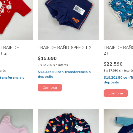
 TRAJE DE
TRAJE DE BAÑO-SPEED-T 2
TRAJE DE BAÑ
T 2
2T
$15.690
$22.590
3
x
$5.230
sin interés
terés
3
x
$7.530
sin interé
$13.336,50
con
Transferencia o
depósito
Transferencia o
$19.201,50
con
T
depósito