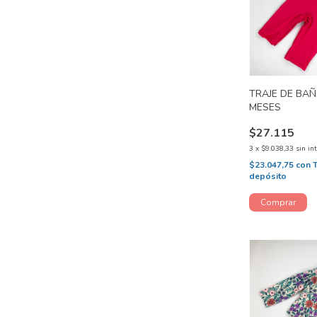
TRAJE DE BAÑ
MESES
$27.115
3
x
$9.038,33
sin in
$23.047,75
con
depósito