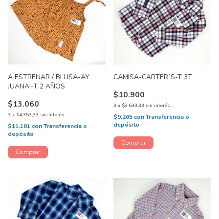
A ESTRENAR / BLUSA-AY
CAMISA-CARTER´S-T 3T
JUANA!-T 2 AÑOS
$10.900
$13.060
3
x
$3.633,33
sin interés
3
x
$4.353,33
sin interés
$9.265
con
Transferencia o
depósito
$11.101
con
Transferencia o
depósito