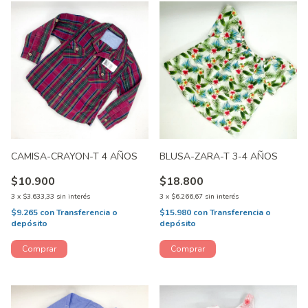
CAMISA-CRAYON-T 4 AÑOS
BLUSA-ZARA-T 3-4 AÑOS
$10.900
$18.800
3
x
$3.633,33
sin interés
3
x
$6.266,67
sin interés
$9.265
con
Transferencia o
$15.980
con
Transferencia o
depósito
depósito