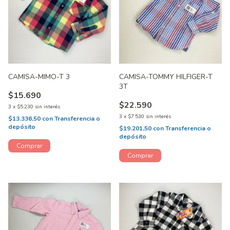
CAMISA-MIMO-T 3
CAMISA-TOMMY HILFIGER-T
3T
$15.690
$22.590
3
x
$5.230
sin interés
3
x
$7.530
sin interés
$13.336,50
con
Transferencia o
depósito
$19.201,50
con
Transferencia o
depósito