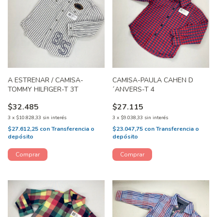
A ESTRENAR / CAMISA-
CAMISA-PAULA CAHEN D
TOMMY HILFIGER-T 3T
´ANVERS-T 4
$32.485
$27.115
3
x
$10.828,33
sin interés
3
x
$9.038,33
sin interés
$27.612,25
con
Transferencia o
$23.047,75
con
Transferencia o
depósito
depósito