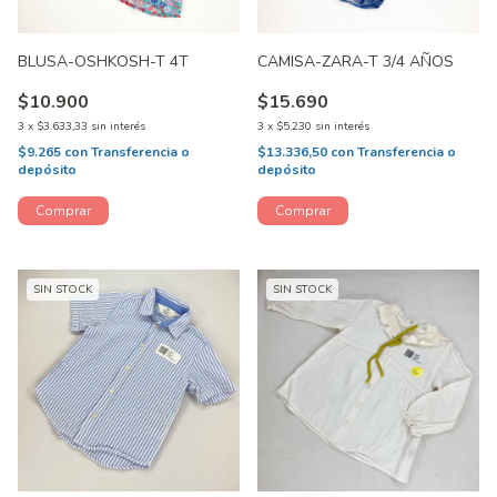
BLUSA-OSHKOSH-T 4T
CAMISA-ZARA-T 3/4 AÑOS
$10.900
$15.690
3
x
$3.633,33
sin interés
3
x
$5.230
sin interés
$9.265
con
Transferencia o
$13.336,50
con
Transferencia o
depósito
depósito
SIN STOCK
SIN STOCK