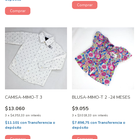
CAMISA-MIMO-T 3
BLUSA-MIMO-T 2 -24 MESES
$13.060
$9.055
3
x
$4.353,33
sin interés
3
x
$3.018,33
sin interés
$11.101
con
Transferencia o
$7.696,75
con
Transferencia o
depósito
depósito