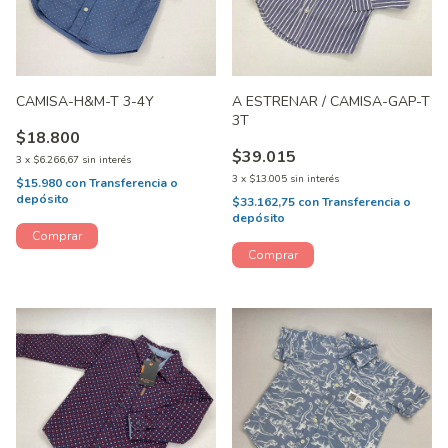
CAMISA-H&M-T 3-4Y
A ESTRENAR / CAMISA-GAP-T
3T
$18.800
$39.015
3
x
$6.266,67
sin interés
3
x
$13.005
sin interés
$15.980
con
Transferencia o
depósito
$33.162,75
con
Transferencia o
depósito