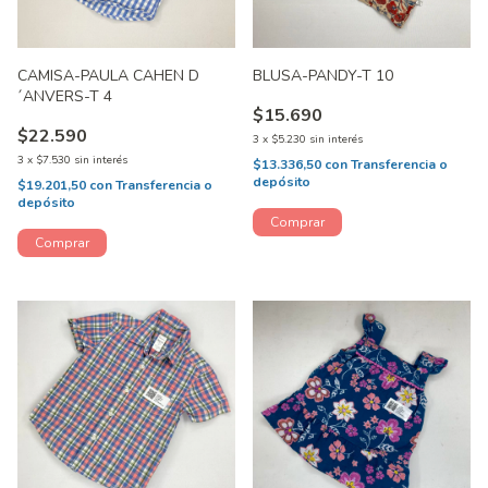
CAMISA-PAULA CAHEN D
BLUSA-PANDY-T 10
´ANVERS-T 4
$15.690
$22.590
3
x
$5.230
sin interés
3
x
$7.530
sin interés
$13.336,50
con
Transferencia o
depósito
$19.201,50
con
Transferencia o
depósito