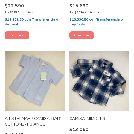
$22.590
$15.690
3
x
$7.530
sin interés
3
x
$5.230
sin interés
$19.201,50
con
Transferencia o
$13.336,50
con
Transferencia o
depósito
depósito
A ESTRENAR / CAMISA-BABY
CAMISA-MIMO-T 3
COTTONS-T 3 AÑOS
$13.060