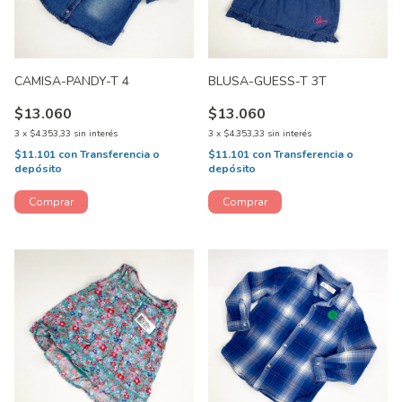
CAMISA-PANDY-T 4
BLUSA-GUESS-T 3T
$13.060
$13.060
3
x
$4.353,33
sin interés
3
x
$4.353,33
sin interés
$11.101
con
Transferencia o
$11.101
con
Transferencia o
depósito
depósito