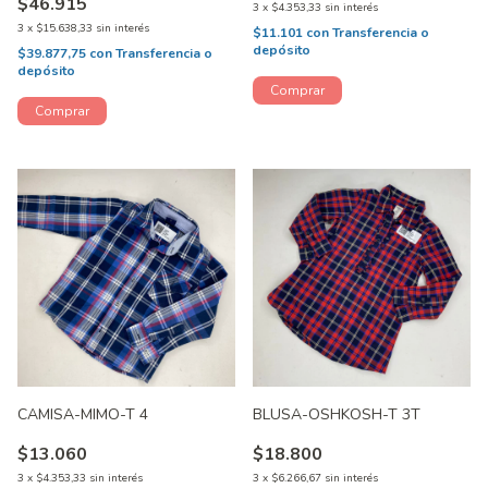
$46.915
3
x
$4.353,33
sin interés
3
x
$15.638,33
sin interés
$11.101
con
Transferencia o
depósito
$39.877,75
con
Transferencia o
depósito
CAMISA-MIMO-T 4
BLUSA-OSHKOSH-T 3T
$13.060
$18.800
3
x
$4.353,33
sin interés
3
x
$6.266,67
sin interés