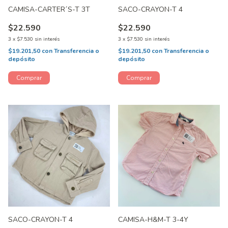
CAMISA-CARTER´S-T 3T
SACO-CRAYON-T 4
$22.590
$22.590
3
x
$7.530
sin interés
3
x
$7.530
sin interés
$19.201,50
con
Transferencia o
$19.201,50
con
Transferencia o
depósito
depósito
SACO-CRAYON-T 4
CAMISA-H&M-T 3-4Y