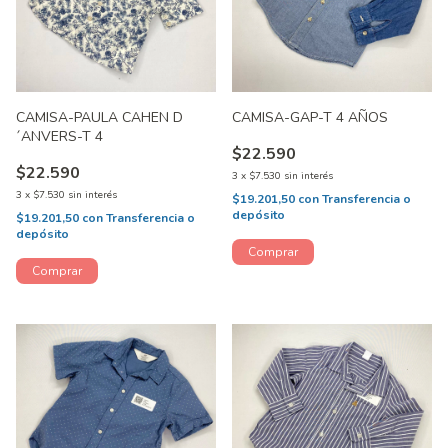
CAMISA-PAULA CAHEN D
CAMISA-GAP-T 4 AÑOS
´ANVERS-T 4
$22.590
$22.590
3
x
$7.530
sin interés
3
x
$7.530
sin interés
$19.201,50
con
Transferencia o
depósito
$19.201,50
con
Transferencia o
depósito