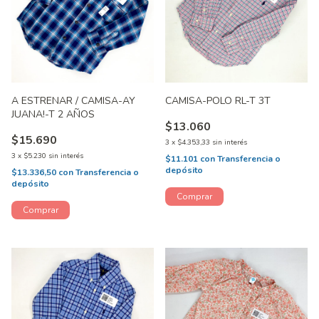
A ESTRENAR / CAMISA-AY
CAMISA-POLO RL-T 3T
JUANA!-T 2 AÑOS
$13.060
$15.690
3
x
$4.353,33
sin interés
3
x
$5.230
sin interés
$11.101
con
Transferencia o
depósito
$13.336,50
con
Transferencia o
depósito