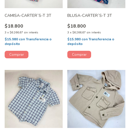
CAMISA-CARTER´S-T 3T
BLUSA-CARTER´S-T 3T
$18.800
$18.800
3
x
$6.266,67
sin interés
3
x
$6.266,67
sin interés
$15.980
con
Transferencia o
$15.980
con
Transferencia o
depósito
depósito