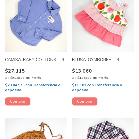
CAMISA-BABY COTTONS-T 3
BLUSA-GYMBOREE-T 3
$27.115
$13.060
3
x
$9.038,33
sin interés
3
x
$4.353,33
sin interés
$23.047,75
con
Transferencia o
$11.101
con
Transferencia o
depósito
depósito