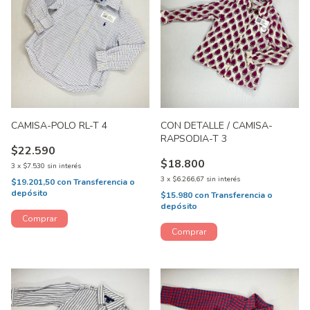
CAMISA-POLO RL-T 4
CON DETALLE / CAMISA-
RAPSODIA-T 3
$22.590
$18.800
3
x
$7.530
sin interés
3
x
$6.266,67
sin interés
$19.201,50
con
Transferencia o
depósito
$15.980
con
Transferencia o
depósito