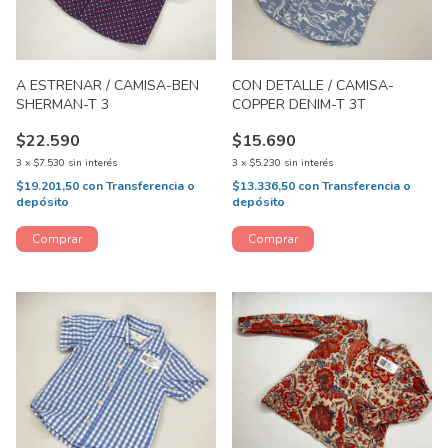
A ESTRENAR / CAMISA-BEN
CON DETALLE / CAMISA-
SHERMAN-T 3
COPPER DENIM-T 3T
$22.590
$15.690
3
x
$7.530
sin interés
3
x
$5.230
sin interés
$19.201,50
con
Transferencia o
$13.336,50
con
Transferencia o
depósito
depósito