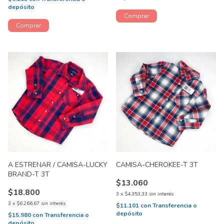
depósito
A ESTRENAR / CAMISA-LUCKY
CAMISA-CHEROKEE-T 3T
BRAND-T 3T
$13.060
$18.800
3
x
$4.353,33
sin interés
3
x
$6.266,67
sin interés
$11.101
con
Transferencia o
depósito
$15.980
con
Transferencia o
depósito