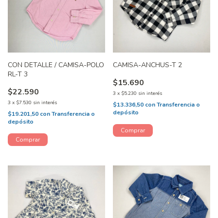
CON DETALLE / CAMISA-POLO
CAMISA-ANCHUS-T 2
RL-T 3
$15.690
$22.590
3
x
$5.230
sin interés
3
x
$7.530
sin interés
$13.336,50
con
Transferencia o
depósito
$19.201,50
con
Transferencia o
depósito