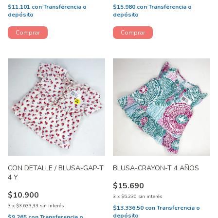
$11.101
con
Transferencia o
$15.980
con
Transferencia o
depósito
depósito
CON DETALLE / BLUSA-GAP-T
BLUSA-CRAYON-T 4 AÑOS
4 Y
$15.690
$10.900
3
x
$5.230
sin interés
3
x
$3.633,33
sin interés
$13.336,50
con
Transferencia o
depósito
$9.265
con
Transferencia o