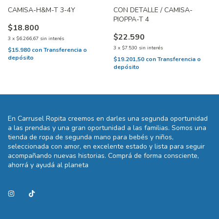
CAMISA-H&M-T 3-4Y
CON DETALLE / CAMISA-
PIOPPA-T 4
$18.800
$22.590
3
x
$6.266,67
sin interés
3
x
$7.530
sin interés
$15.980
con
Transferencia o
depósito
$19.201,50
con
Transferencia o
depósito
En Carrusel Ropita creemos en darles una segunda oportunidad
a las prendas y una gran oportunidad a las familias. Somos una
tienda de ropa de segunda mano para bebés y niños,
seleccionada con amor, en excelente estado y lista para seguir
acompañando nuevas historias. Comprá de forma consciente,
ahorrá y ayudá al planeta