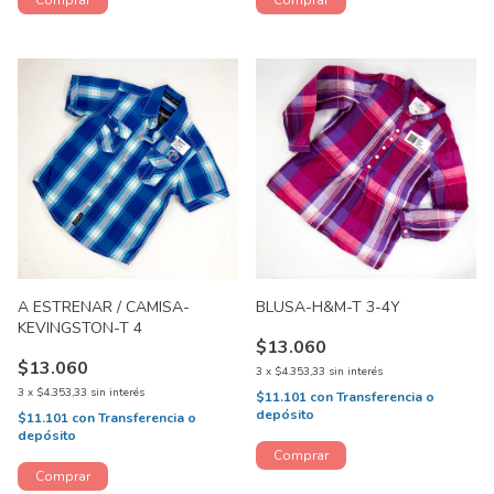
A ESTRENAR / CAMISA-
BLUSA-H&M-T 3-4Y
KEVINGSTON-T 4
$13.060
$13.060
3
x
$4.353,33
sin interés
3
x
$4.353,33
sin interés
$11.101
con
Transferencia o
depósito
$11.101
con
Transferencia o
depósito