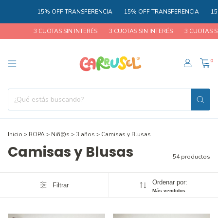
5% OFF TRANSFERENCIA
15% OFF TRANSFERENCIA
15% OFF TRANSF
UOTAS SIN INTERÉS
3 CUOTAS SIN INTERÉS
3 CUOTAS SIN INTERÉS
0
Inicio
>
ROPA
>
Niñ@s
>
3 años
>
Camisas y Blusas
Camisas y Blusas
54 productos
Ordenar por:
Filtrar
Más vendidos