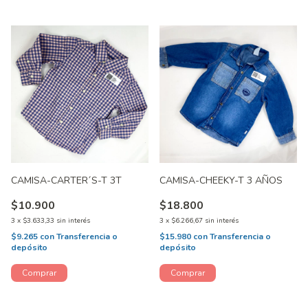
CAMISA-CARTER´S-T 3T
CAMISA-CHEEKY-T 3 AÑOS
$10.900
$18.800
3
x
$3.633,33
sin interés
3
x
$6.266,67
sin interés
$9.265
con
Transferencia o
$15.980
con
Transferencia o
depósito
depósito