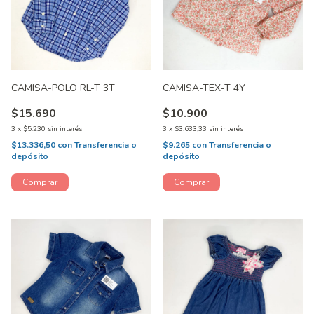
CAMISA-POLO RL-T 3T
CAMISA-TEX-T 4Y
$15.690
$10.900
3
x
$5.230
sin interés
3
x
$3.633,33
sin interés
$13.336,50
con
Transferencia o
$9.265
con
Transferencia o
depósito
depósito