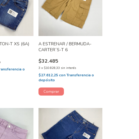
ON-T XS (6A)
A ESTRENAR / BERMUDA-
CARTER´S-T 6
$32.485
s
3
x
$10.828,33
sin interés
ransferencia o
$27.612,25
con
Transferencia o
depósito