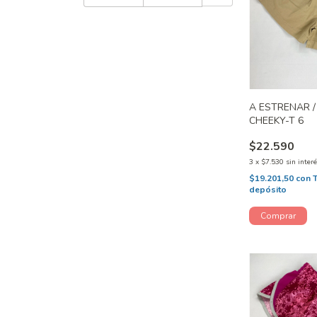
A ESTRENAR /
CHEEKY-T 6
$22.590
3
x
$7.530
sin inter
$19.201,50
con
depósito