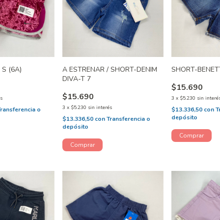
 S (6A)
A ESTRENAR / SHORT-DENIM
SHORT-BENETT
DIVA-T 7
$15.690
$15.690
és
3
x
$5.230
sin interé
3
x
$5.230
sin interés
Transferencia o
$13.336,50
con
T
depósito
$13.336,50
con
Transferencia o
depósito