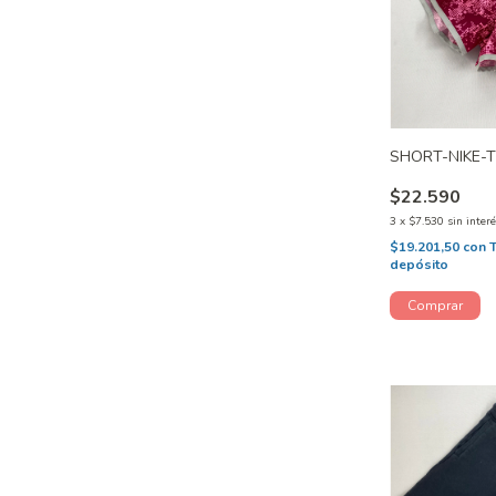
SHORT-NIKE-T
$22.590
3
x
$7.530
sin inter
$19.201,50
con
depósito