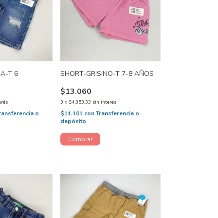
A-T 6
SHORT-GRISINO-T 7-8 AÑOS
$13.060
erés
3
x
$4.353,33
sin interés
ransferencia o
$11.101
con
Transferencia o
depósito