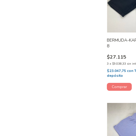
BERMUDA-KAR
8
$27.115
3
x
$9.038,33
sin in
$23.047,75
con
depósito