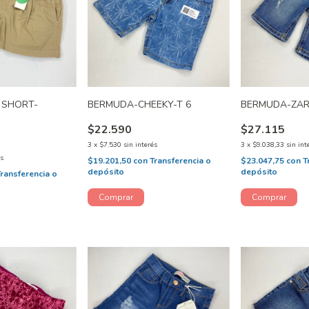
 SHORT-
BERMUDA-CHEEKY-T 6
BERMUDA-ZAR
$22.590
$27.115
3
x
$7.530
sin interés
3
x
$9.038,33
sin int
és
$19.201,50
con
Transferencia o
$23.047,75
con
T
depósito
depósito
Transferencia o