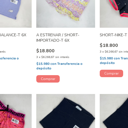
ALANCE-T 6X
A ESTRENAR / SHORT-
SHORT-NIKE-T
IMPORTADO-T 6X
$18.800
$18.800
terés
3
x
$6.266,67
sin int
3
x
$6.266,67
sin interés
nsferencia o
$15.980
con
Tran
depósito
$15.980
con
Transferencia o
depósito