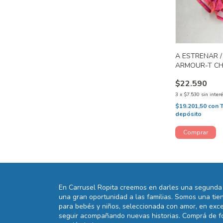
A ESTRENAR 
ARMOUR-T CH 
$22.590
3
x
$7.530
sin inter
$19.201,50
con
depósito
En Carrusel Ropita creemos en darles una segunda 
una gran oportunidad a las familias. Somos una t
para bebés y niños, seleccionada con amor, en exce
seguir acompañando nuevas historias. Comprá de fo