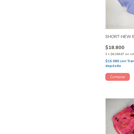
SHORT-NEW B
$18.800
3
x
$6.266,67
sin in
$15.980
con
Tra
depósito