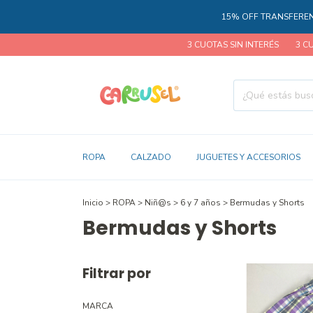
15% OFF TRANSFERENCIA
15% 
3 CUOTAS SIN INTERÉS
3 CUOTAS SIN INT
ROPA
CALZADO
JUGUETES Y ACCESORIOS
Inicio
>
ROPA
>
Niñ@s
>
6 y 7 años
>
Bermudas y Shorts
Bermudas y Shorts
Filtrar por
MARCA