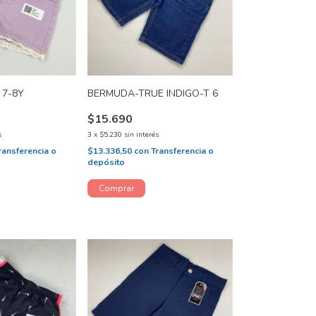
 7-8Y
BERMUDA-TRUE INDIGO-T 6
$15.690
s
3
x
$5.230
sin interés
ransferencia o
$13.336,50
con
Transferencia o
depósito