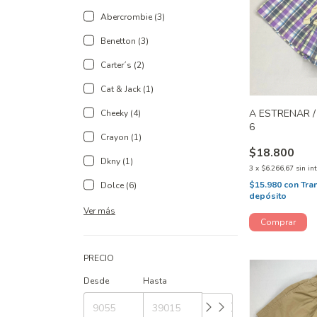
Abercrombie (3)
Benetton (3)
Carter´s (2)
Cat & Jack (1)
A ESTRENAR /
Cheeky (4)
6
Crayon (1)
$18.800
Dkny (1)
3
x
$6.266,67
sin in
$15.980
con
Tra
Dolce (6)
depósito
Ver más
PRECIO
Desde
Hasta