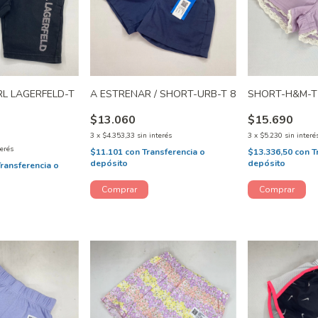
L LAGERFELD-T
A ESTRENAR / SHORT-URB-T 8
SHORT-H&M-T
$13.060
$15.690
3
x
$4.353,33
sin interés
3
x
$5.230
sin interé
terés
$11.101
con
Transferencia o
$13.336,50
con
T
depósito
depósito
Transferencia o