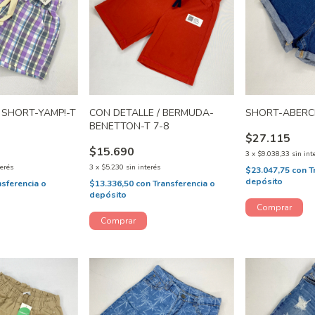
 SHORT-YAMP!-T
CON DETALLE / BERMUDA-
SHORT-ABERCR
BENETTON-T 7-8
$27.115
$15.690
3
x
$9.038,33
sin int
terés
3
x
$5.230
sin interés
$23.047,75
con
T
depósito
nsferencia o
$13.336,50
con
Transferencia o
depósito