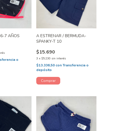
 6-7 AÑOS
A ESTRENAR / BERMUDA-
SPANKY-T 10
$15.690
erés
3
x
$5.230
sin interés
sferencia o
$13.336,50
con
Transferencia o
depósito