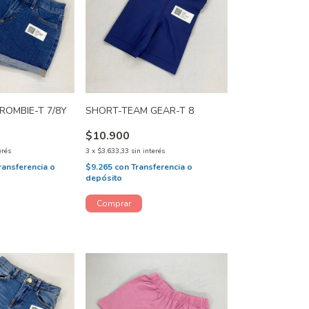
OMBIE-T 7/8Y
SHORT-TEAM GEAR-T 8
$10.900
erés
3
x
$3.633,33
sin interés
ransferencia o
$9.265
con
Transferencia o
depósito