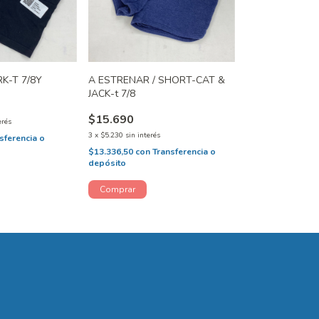
K-T 7/8Y
A ESTRENAR / SHORT-CAT &
JACK-t 7/8
$15.690
erés
3
x
$5.230
sin interés
sferencia o
$13.336,50
con
Transferencia o
depósito