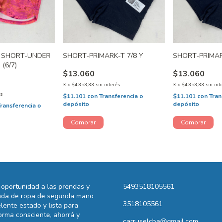
/ SHORT-UNDER
SHORT-PRIMARK-T 7/8 Y
SHORT-PRIMAR
(6/7)
$13.060
$13.060
3
x
$4.353,33
sin interés
3
x
$4.353,33
sin int
és
$11.101
con
Transferencia o
$11.101
con
Tran
depósito
depósito
Transferencia o
oportunidad a las prendas y
5493518105561
ienda de ropa de segunda mano
3518105561
lente estado y lista para
rma consciente, ahorrá y
carruselcba@gmail.com