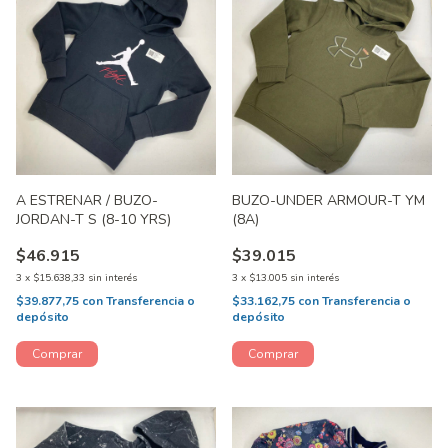
A ESTRENAR / BUZO-
BUZO-UNDER ARMOUR-T YM
JORDAN-T S (8-10 YRS)
(8A)
$46.915
$39.015
3
x
$15.638,33
sin interés
3
x
$13.005
sin interés
$39.877,75
con
Transferencia o
$33.162,75
con
Transferencia o
depósito
depósito