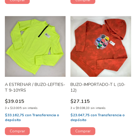
A ESTRENAR / BUZO-LEFTIES-
BUZO-IMPORTADO-T L (10-
T 9-10YRS
12)
$39.015
$27.115
3
x
$13.005
sin interés
3
x
$9.038,33
sin interés
$33.162,75
con
Transferencia o
$23.047,75
con
Transferencia o
depósito
depósito