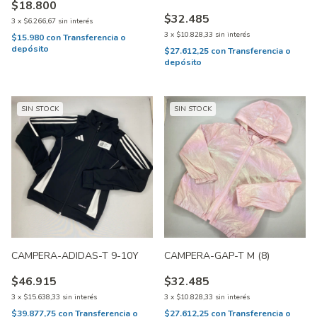
$18.800
$32.485
3
x
$6.266,67
sin interés
3
x
$10.828,33
sin interés
$15.980
con
Transferencia o
depósito
$27.612,25
con
Transferencia o
depósito
SIN STOCK
SIN STOCK
CAMPERA-ADIDAS-T 9-10Y
CAMPERA-GAP-T M (8)
$46.915
$32.485
3
x
$15.638,33
sin interés
3
x
$10.828,33
sin interés
$39.877,75
con
Transferencia o
$27.612,25
con
Transferencia o