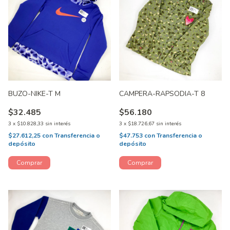
BUZO-NIKE-T M
CAMPERA-RAPSODIA-T 8
$32.485
$56.180
3
x
$10.828,33
sin interés
3
x
$18.726,67
sin interés
$27.612,25
con
Transferencia o
$47.753
con
Transferencia o
depósito
depósito