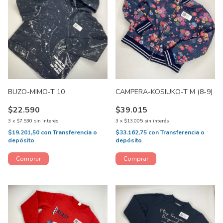
BUZO-MIMO-T 10
CAMPERA-KOSIUKO-T M (8-9)
$22.590
$39.015
3
x
$7.530
sin interés
3
x
$13.005
sin interés
$19.201,50
con
Transferencia o
$33.162,75
con
Transferencia o
depósito
depósito