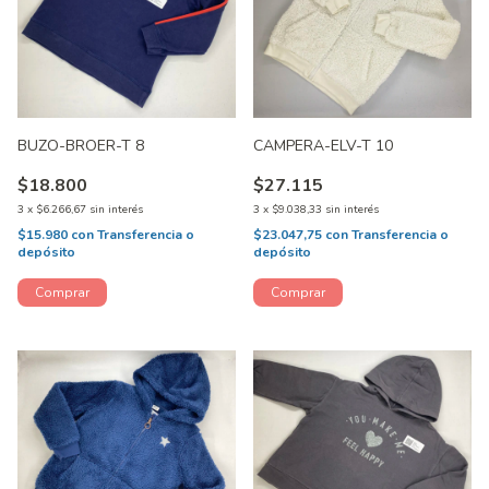
BUZO-BROER-T 8
CAMPERA-ELV-T 10
$18.800
$27.115
3
x
$6.266,67
sin interés
3
x
$9.038,33
sin interés
$15.980
con
Transferencia o
$23.047,75
con
Transferencia o
depósito
depósito