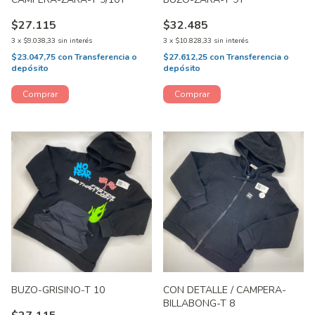
$27.115
$32.485
3
x
$9.038,33
sin interés
3
x
$10.828,33
sin interés
$23.047,75
con
Transferencia o
$27.612,25
con
Transferencia o
depósito
depósito
BUZO-GRISINO-T 10
CON DETALLE / CAMPERA-
BILLABONG-T 8