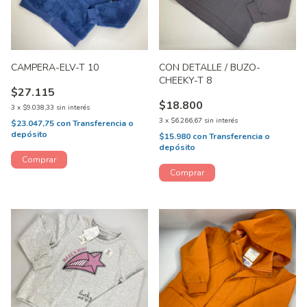
CAMPERA-ELV-T 10
CON DETALLE / BUZO-
CHEEKY-T 8
$27.115
$18.800
3
x
$9.038,33
sin interés
3
x
$6.266,67
sin interés
$23.047,75
con
Transferencia o
depósito
$15.980
con
Transferencia o
depósito