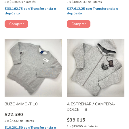
3
x
$13.005
sin interés
3
x
$10.828,33
sin interés
$33.162,75
con
Transferencia o
$27.612,25
con
Transferencia o
depósito
depósito
BUZO-MIMO-T 10
A ESTRENAR / CAMPERA-
DOLCE-T 8
$22.590
$39.015
3
x
$7.530
sin interés
3
x
$13.005
sin interés
$19.201,50
con
Transferencia o