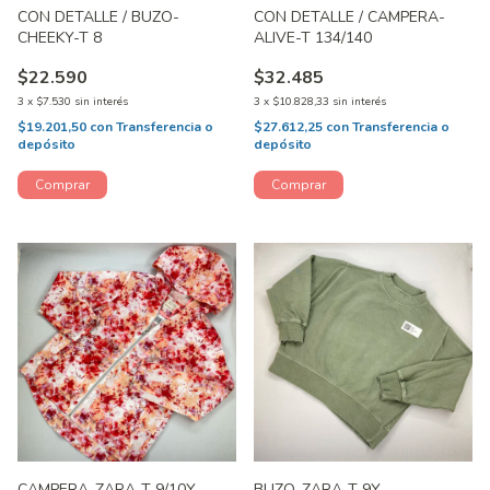
CON DETALLE / BUZO-
CON DETALLE / CAMPERA-
CHEEKY-T 8
ALIVE-T 134/140
$22.590
$32.485
3
x
$7.530
sin interés
3
x
$10.828,33
sin interés
$19.201,50
con
Transferencia o
$27.612,25
con
Transferencia o
depósito
depósito
CAMPERA-ZARA-T 9/10Y
BUZO-ZARA-T 9Y