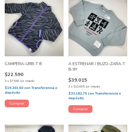
CAMPERA-URB-T 8
A ESTRENAR / BUZO-ZARA-T
8-9Y
$22.590
$39.015
3
x
$7.530
sin interés
3
x
$13.005
sin interés
$19.201,50
con
Transferencia o
depósito
$33.162,75
con
Transferencia o
depósito