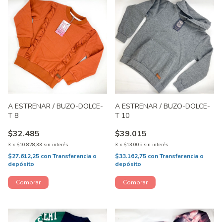
A ESTRENAR / BUZO-DOLCE-
A ESTRENAR / BUZO-DOLCE-
T 8
T 10
$32.485
$39.015
3
x
$10.828,33
sin interés
3
x
$13.005
sin interés
$27.612,25
con
Transferencia o
$33.162,75
con
Transferencia o
depósito
depósito