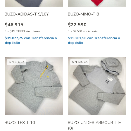
BUZO-ADIDAS-T 9/10Y
BUZO-MIMO-T 8
$46.915
$22.590
3
x
$15.638,33
sin interés
3
x
$7.530
sin interés
$39.877,75
con
Transferencia o
$19.201,50
con
Transferencia o
depósito
depósito
SIN STOCK
SIN STOCK
BUZO-TEX-T 10
BUZO-UNDER ARMOUR-T M
(8)