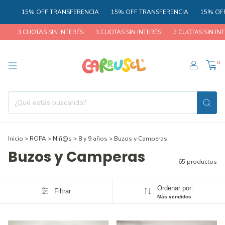
RANSFERENCIA
15% OFF TRANSFERENCIA
15% OFF TRANSFERENCIA
 INTERÉS
3 CUOTAS SIN INTERÉS
3 CUOTAS SIN INTERÉS
3 CUOTAS 
0
Inicio
>
ROPA
>
Niñ@s
>
8 y 9 años
>
Buzos y Camperas
Buzos y Camperas
65 productos
Ordenar por:
Filtrar
Más vendidos