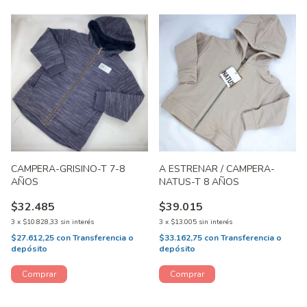
CAMPERA-GRISINO-T 7-8
A ESTRENAR / CAMPERA-
AÑOS
NATUS-T 8 AÑOS
$32.485
$39.015
3
x
$10.828,33
sin interés
3
x
$13.005
sin interés
$27.612,25
con
Transferencia o
$33.162,75
con
Transferencia o
depósito
depósito