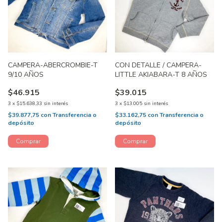
CAMPERA-ABERCROMBIE-T
CON DETALLE / CAMPERA-
9/10 AÑOS
LITTLE AKIABARA-T 8 AÑOS
$46.915
$39.015
3
x
$15.638,33
sin interés
3
x
$13.005
sin interés
$39.877,75
con
Transferencia o
$33.162,75
con
Transferencia o
depósito
depósito