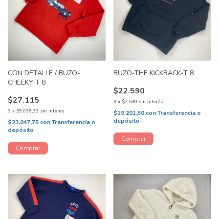
CON DETALLE / BUZO-
BUZO-THE KICKBACK-T 8
CHEEKY-T 8
$22.590
$27.115
3
x
$7.530
sin interés
3
x
$9.038,33
sin interés
$19.201,50
con
Transferencia o
depósito
$23.047,75
con
Transferencia o
depósito