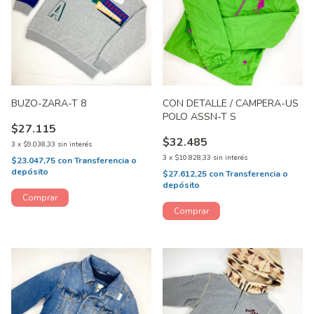
BUZO-ZARA-T 8
CON DETALLE / CAMPERA-US
POLO ASSN-T S
$27.115
$32.485
3
x
$9.038,33
sin interés
3
x
$10.828,33
sin interés
$23.047,75
con
Transferencia o
depósito
$27.612,25
con
Transferencia o
depósito