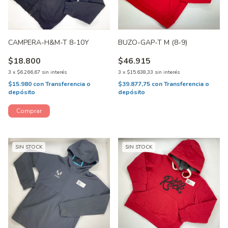
CAMPERA-H&M-T 8-10Y
BUZO-GAP-T M (8-9)
$18.800
$46.915
3
x
$6.266,67
sin interés
3
x
$15.638,33
sin interés
$15.980
con
Transferencia o
$39.877,75
con
Transferencia o
depósito
depósito
SIN STOCK
SIN STOCK