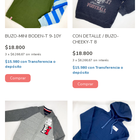
BUZO-MINI BODEN-T 9-10Y
CON DETALLE / BUZO-
CHEEKY-T 8
$18.800
$18.800
3
x
$6.266,67
sin interés
3
x
$6.266,67
sin interés
$15.980
con
Transferencia o
depósito
$15.980
con
Transferencia o
depósito