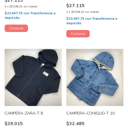
$27.115
$27.115
3
x
$9.038,33
sin interés
3
x
$9.038,33
sin interés
$23.047,75
con
Transferencia o
depósito
$23.047,75
con
Transferencia o
depósito
CAMPERA-ZARA-T 8
CAMPERA-CONIGLIO-T 10
$39.015
$32.485