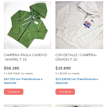
CAMPERA-PAULA CAHEN D
CON DETALLE / CAMPERA-
´ANVERS-T 10
CRAYON-T 10
$56.180
$15.690
3
x
$18.726,67
sin interés
3
x
$5.230
sin interés
$47.753
con
Transferencia o
$13.336,50
con
Transferencia o
depósito
depósito