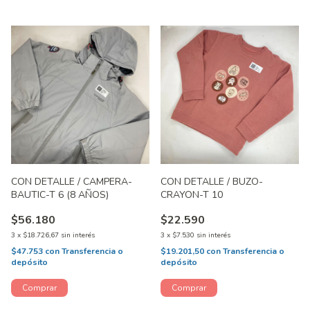
CON DETALLE / CAMPERA-
CON DETALLE / BUZO-
BAUTIC-T 6 (8 AÑOS)
CRAYON-T 10
$56.180
$22.590
3
x
$18.726,67
sin interés
3
x
$7.530
sin interés
$47.753
con
Transferencia o
$19.201,50
con
Transferencia o
depósito
depósito