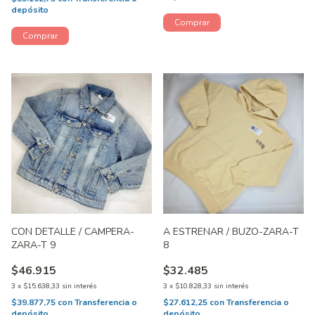
depósito
CON DETALLE / CAMPERA-
A ESTRENAR / BUZO-ZARA-T
ZARA-T 9
8
$46.915
$32.485
3
x
$15.638,33
sin interés
3
x
$10.828,33
sin interés
$39.877,75
con
Transferencia o
$27.612,25
con
Transferencia o
depósito
depósito