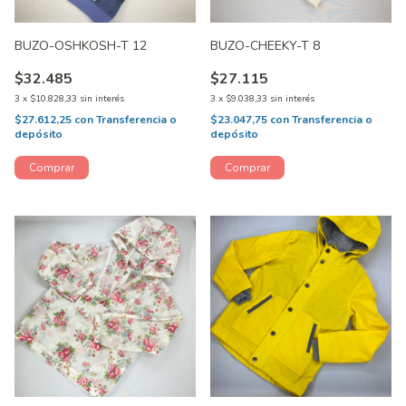
BUZO-OSHKOSH-T 12
BUZO-CHEEKY-T 8
$32.485
$27.115
3
x
$10.828,33
sin interés
3
x
$9.038,33
sin interés
$27.612,25
con
Transferencia o
$23.047,75
con
Transferencia o
depósito
depósito