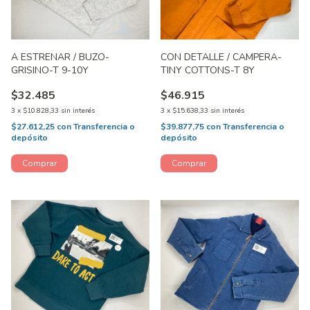
A ESTRENAR / BUZO-
CON DETALLE / CAMPERA-
GRISINO-T 9-10Y
TINY COTTONS-T 8Y
$32.485
$46.915
3
x
$10.828,33
sin interés
3
x
$15.638,33
sin interés
$27.612,25
con
Transferencia o
$39.877,75
con
Transferencia o
depósito
depósito