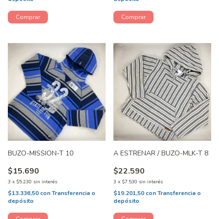
BUZO-MISSION-T 10
A ESTRENAR / BUZO-MLK-T 8
$15.690
$22.590
3
x
$5.230
sin interés
3
x
$7.530
sin interés
$13.336,50
con
Transferencia o
$19.201,50
con
Transferencia o
depósito
depósito