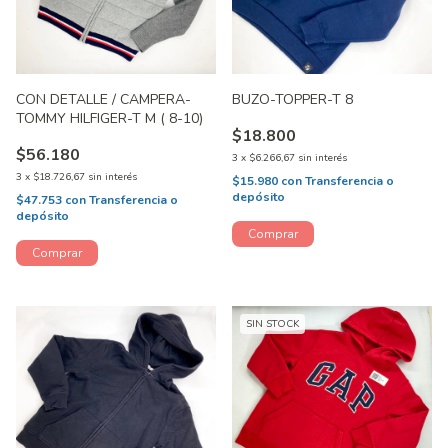
CON DETALLE / CAMPERA-
BUZO-TOPPER-T 8
TOMMY HILFIGER-T M ( 8-10)
$18.800
$56.180
3
x
$6.266,67
sin interés
3
x
$18.726,67
sin interés
$15.980
con
Transferencia o
depósito
$47.753
con
Transferencia o
depósito
SIN STOCK