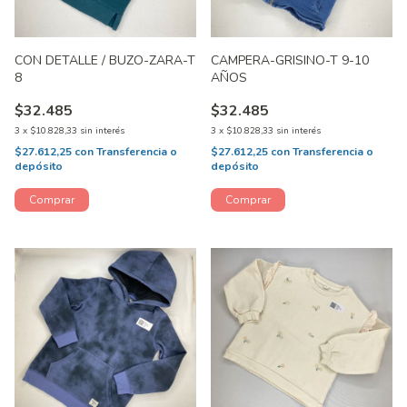
CON DETALLE / BUZO-ZARA-T
CAMPERA-GRISINO-T 9-10
8
AÑOS
$32.485
$32.485
3
x
$10.828,33
sin interés
3
x
$10.828,33
sin interés
$27.612,25
con
Transferencia o
$27.612,25
con
Transferencia o
depósito
depósito