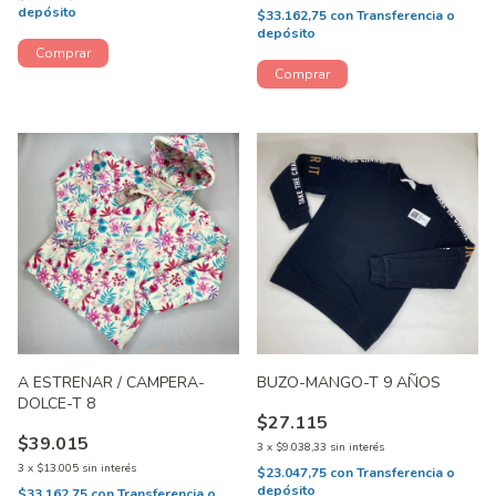
depósito
$33.162,75
con
Transferencia o
depósito
A ESTRENAR / CAMPERA-
BUZO-MANGO-T 9 AÑOS
DOLCE-T 8
$27.115
$39.015
3
x
$9.038,33
sin interés
3
x
$13.005
sin interés
$23.047,75
con
Transferencia o
depósito
$33.162,75
con
Transferencia o