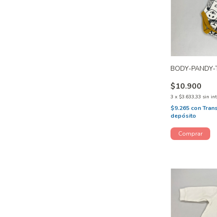
BODY-PANDY-T
$10.900
3
x
$3.633,33
sin in
$9.265
con
Tran
depósito