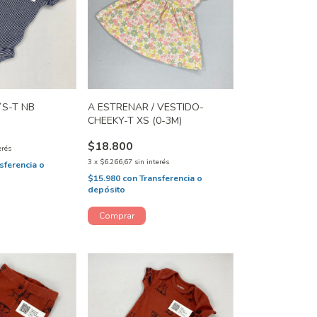
´S-T NB
A ESTRENAR / VESTIDO-
CHEEKY-T XS (0-3M)
$18.800
erés
3
x
$6.266,67
sin interés
sferencia o
$15.980
con
Transferencia o
depósito