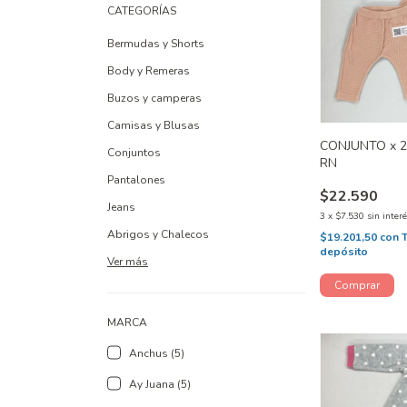
CATEGORÍAS
Bermudas y Shorts
Body y Remeras
Buzos y camperas
Camisas y Blusas
CONJUNTO x 2
Conjuntos
RN
Pantalones
$22.590
Jeans
3
x
$7.530
sin inter
Abrigos y Chalecos
$19.201,50
con
depósito
Ver más
MARCA
Anchus (5)
Ay Juana (5)