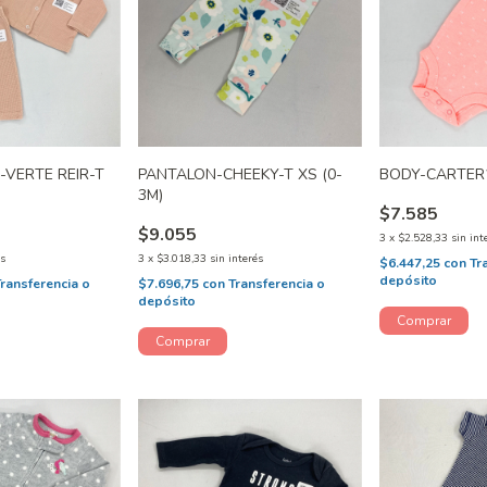
-VERTE REIR-T
PANTALON-CHEEKY-T XS (0-
BODY-CARTER
3M)
$7.585
$9.055
3
x
$2.528,33
sin int
és
3
x
$3.018,33
sin interés
$6.447,25
con
Tr
depósito
Transferencia o
$7.696,75
con
Transferencia o
depósito