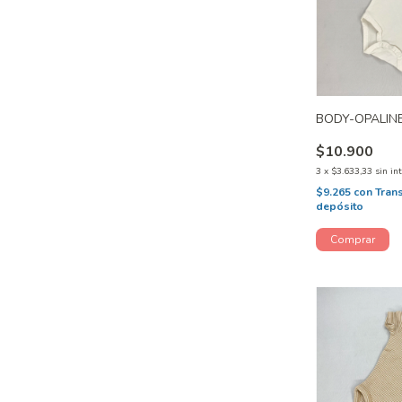
BODY-OPALINE
$10.900
3
x
$3.633,33
sin in
$9.265
con
Tran
depósito