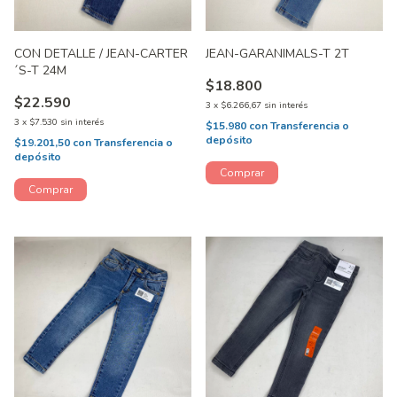
CON DETALLE / JEAN-CARTER
JEAN-GARANIMALS-T 2T
´S-T 24M
$18.800
$22.590
3
x
$6.266,67
sin interés
3
x
$7.530
sin interés
$15.980
con
Transferencia o
depósito
$19.201,50
con
Transferencia o
depósito