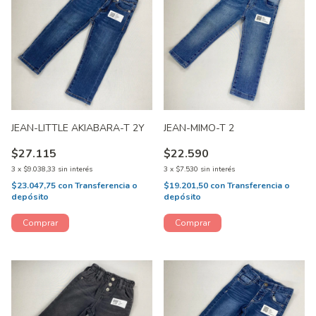
JEAN-LITTLE AKIABARA-T 2Y
JEAN-MIMO-T 2
$27.115
$22.590
3
x
$9.038,33
sin interés
3
x
$7.530
sin interés
$23.047,75
con
Transferencia o
$19.201,50
con
Transferencia o
depósito
depósito