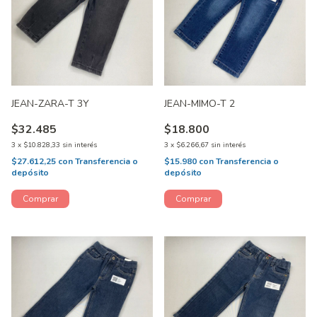
JEAN-ZARA-T 3Y
JEAN-MIMO-T 2
$32.485
$18.800
3
x
$10.828,33
sin interés
3
x
$6.266,67
sin interés
$27.612,25
con
Transferencia o
$15.980
con
Transferencia o
depósito
depósito