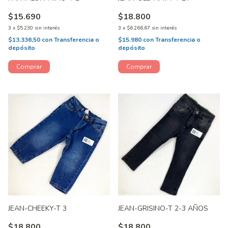
$15.690
$18.800
3
x
$5.230
sin interés
3
x
$6.266,67
sin interés
$13.336,50
con
Transferencia o
$15.980
con
Transferencia o
depósito
depósito
JEAN-CHEEKY-T 3
JEAN-GRISINO-T 2-3 AÑOS
$18.800
$18.800