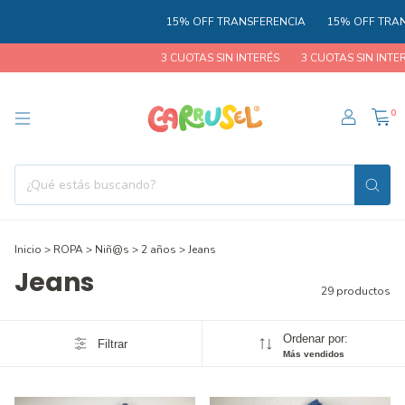
15% OFF TRANSFERENCIA
15% OFF TRANSFERE
3 CUOTAS SIN INTERÉS
3 CUOTAS SIN INTERÉS
0
Inicio
>
ROPA
>
Niñ@s
>
2 años
>
Jeans
Jeans
29 productos
Ordenar por:
Filtrar
Más vendidos