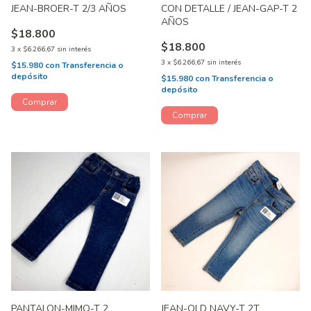
JEAN-BROER-T 2/3 AÑOS
CON DETALLE / JEAN-GAP-T 2
AÑOS
$18.800
$18.800
3
x
$6.266,67
sin interés
3
x
$6.266,67
sin interés
$15.980
con
Transferencia o
depósito
$15.980
con
Transferencia o
depósito
PANTALON-MIMO-T 2
JEAN-OLD NAVY-T 2T