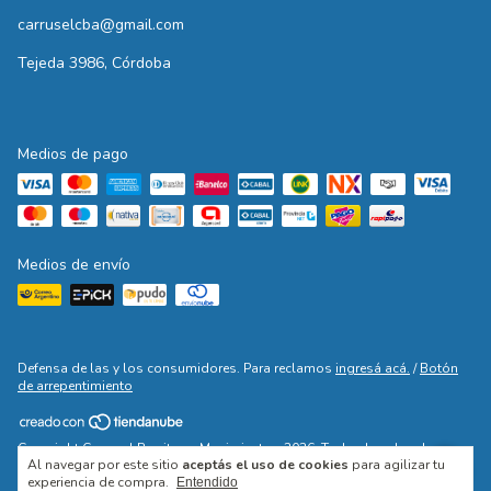
carruselcba@gmail.com
Tejeda 3986, Córdoba
Medios de pago
Medios de envío
Defensa de las y los consumidores. Para reclamos
ingresá acá.
/
Botón
de arrepentimiento
Copyright Carrusel Ropita en Movimiento - 2026. Todos los derechos
Al navegar por este sitio
aceptás el uso de cookies
para agilizar tu
reservados.
experiencia de compra.
Entendido