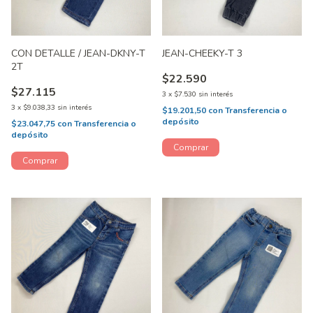
CON DETALLE / JEAN-DKNY-T
JEAN-CHEEKY-T 3
2T
$22.590
$27.115
3
x
$7.530
sin interés
3
x
$9.038,33
sin interés
$19.201,50
con
Transferencia o
depósito
$23.047,75
con
Transferencia o
depósito