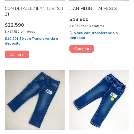
CON DETALLE / JEAN-LEVI´S-T
JEAN-PILLIN-T 24 MESES
2T
$18.800
$22.590
3
x
$6.266,67
sin interés
3
x
$7.530
sin interés
$15.980
con
Transferencia o
depósito
$19.201,50
con
Transferencia o
depósito