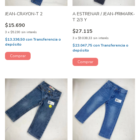
JEAN-CRAYON-T 2
A ESTRENAR / JEAN-PRIMARK-
T 2/3 Y
$15.690
$27.115
3
x
$5.230
sin interés
3
x
$9.038,33
sin interés
$13.336,50
con
Transferencia o
depósito
$23.047,75
con
Transferencia o
depósito