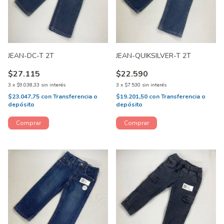
JEAN-DC-T 2T
JEAN-QUIKSILVER-T 2T
$27.115
$22.590
3
x
$9.038,33
sin interés
3
x
$7.530
sin interés
$23.047,75
con
Transferencia o
$19.201,50
con
Transferencia o
depósito
depósito