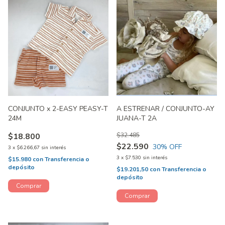
CONJUNTO x 2-EASY PEASY-T
A ESTRENAR / CONJUNTO-AY
24M
JUANA-T 2A
$18.800
$32.485
$22.590
30
% OFF
3
x
$6.266,67
sin interés
3
x
$7.530
sin interés
$15.980
con
Transferencia o
depósito
$19.201,50
con
Transferencia o
depósito