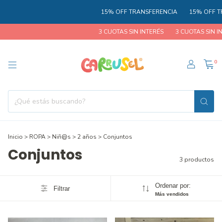
15% OFF TRANSFERENCIA
15% OFF TR
3 CUOTAS SIN INTERÉS
3 CUOTAS SIN IN
0
Inicio
>
ROPA
>
Niñ@s
>
2 años
>
Conjuntos
Conjuntos
3 productos
Ordenar por:
Filtrar
Más vendidos