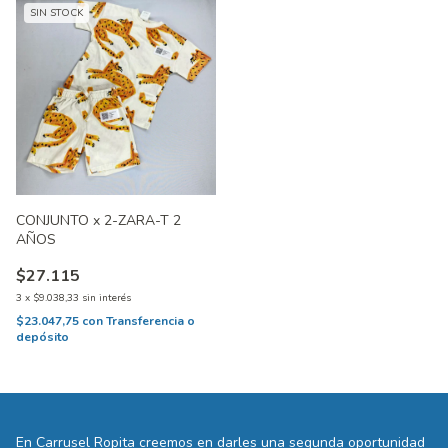
SIN STOCK
CONJUNTO x 2-ZARA-T 2
AÑOS
$27.115
3
x
$9.038,33
sin interés
$23.047,75
con
Transferencia o
depósito
En Carrusel Ropita creemos en darles una segunda oportunidad