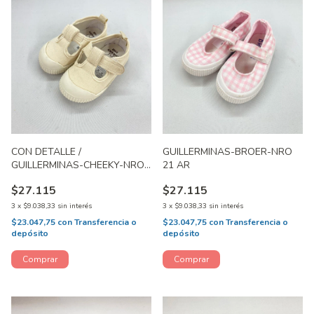
CON DETALLE /
GUILLERMINAS-BROER-NRO
GUILLERMINAS-CHEEKY-NRO
21 AR
21/22 AR
$27.115
$27.115
3
x
$9.038,33
sin interés
3
x
$9.038,33
sin interés
$23.047,75
con
Transferencia o
$23.047,75
con
Transferencia o
depósito
depósito