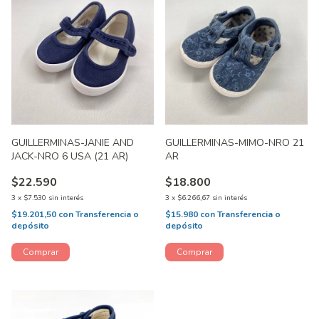
GUILLERMINAS-JANIE AND
GUILLERMINAS-MIMO-NRO 21
JACK-NRO 6 USA (21 AR)
AR
$22.590
$18.800
3
x
$7.530
sin interés
3
x
$6.266,67
sin interés
$19.201,50
con
Transferencia o
$15.980
con
Transferencia o
depósito
depósito