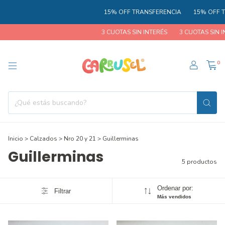
15% OFF TRANSFERENCIA
15% OFF T
3 CUOTAS SIN INTERÉS
3 CUOTAS SIN IN
0
Inicio
>
Calzados
>
Nro 20 y 21
>
Guillerminas
Guillerminas
5 productos
Ordenar por:
Filtrar
Más vendidos