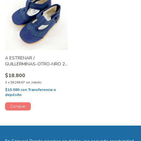
A ESTRENAR /
GUILLERMINAS-OTRO-NRO 20
ARG
$18.800
3
x
$6.266,67
sin interés
$15.980
con
Transferencia o
depósito