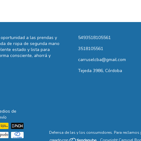
oportunidad a las prendas y
5493518105561
ienda de ropa de segunda mano
3518105561
lente estado y lista para
rma consciente, ahorrá y
carruselcba@gmail.com
Tejeda 3986, Córdoba
edios de
nvío
Defensa de las y los consumidores. Para reclamos
Copyright Carrusel Rop