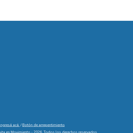
ingresá acá.
/
Botón de arrepentimiento
ita en Movimiento - 2026. Todos los derechos reservados.