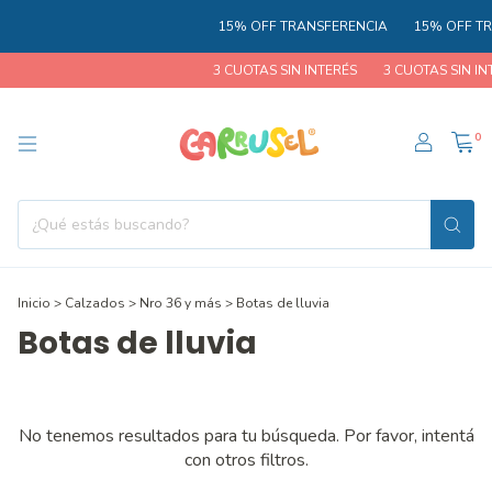
15% OFF TRANSFERENCIA
15% OFF TR
3 CUOTAS SIN INTERÉS
3 CUOTAS SIN IN
0
Inicio
>
Calzados
>
Nro 36 y más
>
Botas de lluvia
Botas de lluvia
No tenemos resultados para tu búsqueda. Por favor, intentá
con otros filtros.