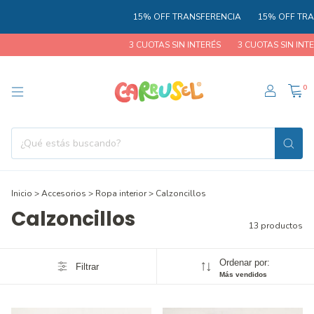
15% OFF TRANSFERENCIA
15% OFF TRANS
3 CUOTAS SIN INTERÉS
3 CUOTAS SIN INTERÉ
0
Inicio
>
Accesorios
>
Ropa interior
>
Calzoncillos
Calzoncillos
13 productos
Ordenar por:
Filtrar
Más vendidos