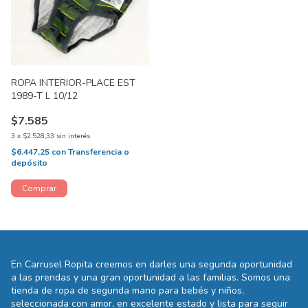
ROPA INTERIOR-PLACE EST
1989-T L 10/12
$7.585
3
x
$2.528,33
sin interés
$6.447,25
con
Transferencia o
depósito
En Carrusel Ropita creemos en darles una segunda oportunidad
a las prendas y una gran oportunidad a las familias. Somos una
tienda de ropa de segunda mano para bebés y niños,
seleccionada con amor, en excelente estado y lista para seguir