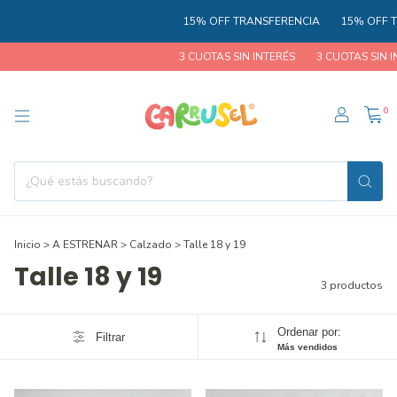
15% OFF TRANSFERENCIA
15% OFF T
3 CUOTAS SIN INTERÉS
3 CUOTAS SIN IN
0
Inicio
>
A ESTRENAR
>
Calzado
>
Talle 18 y 19
Talle 18 y 19
3 productos
Ordenar por:
Filtrar
Más vendidos