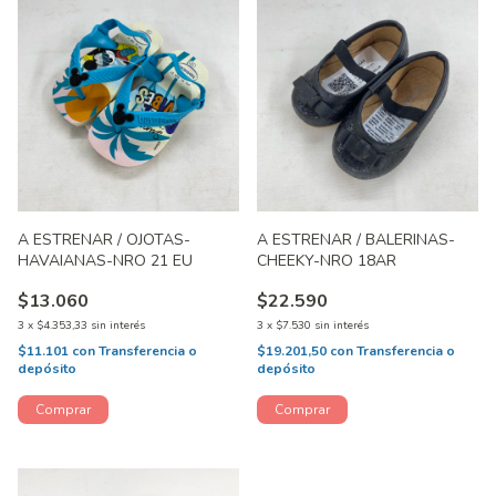
A ESTRENAR / OJOTAS-
A ESTRENAR / BALERINAS-
HAVAIANAS-NRO 21 EU
CHEEKY-NRO 18AR
$13.060
$22.590
3
x
$4.353,33
sin interés
3
x
$7.530
sin interés
$11.101
con
Transferencia o
$19.201,50
con
Transferencia o
depósito
depósito