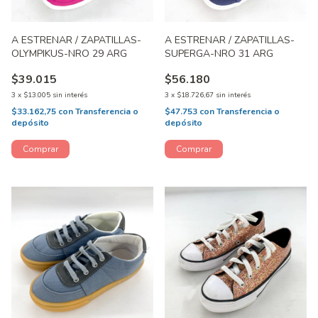
A ESTRENAR / ZAPATILLAS-
A ESTRENAR / ZAPATILLAS-
OLYMPIKUS-NRO 29 ARG
SUPERGA-NRO 31 ARG
$39.015
$56.180
3
x
$13.005
sin interés
3
x
$18.726,67
sin interés
$33.162,75
con
Transferencia o
$47.753
con
Transferencia o
depósito
depósito