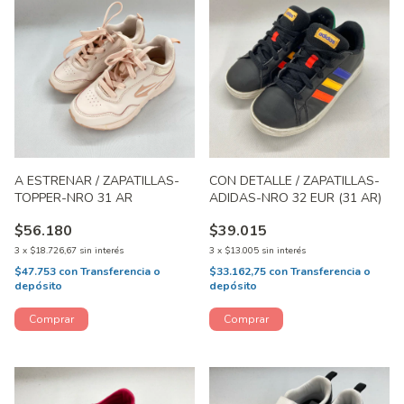
A ESTRENAR / ZAPATILLAS-
CON DETALLE / ZAPATILLAS-
TOPPER-NRO 31 AR
ADIDAS-NRO 32 EUR (31 AR)
$56.180
$39.015
3
x
$18.726,67
sin interés
3
x
$13.005
sin interés
$47.753
con
Transferencia o
$33.162,75
con
Transferencia o
depósito
depósito