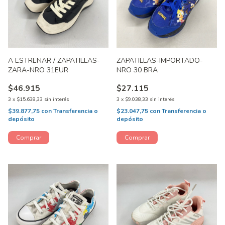
A ESTRENAR / ZAPATILLAS-
ZAPATILLAS-IMPORTADO-
ZARA-NRO 31EUR
NRO 30 BRA
$46.915
$27.115
3
x
$15.638,33
sin interés
3
x
$9.038,33
sin interés
$39.877,75
con
Transferencia o
$23.047,75
con
Transferencia o
depósito
depósito