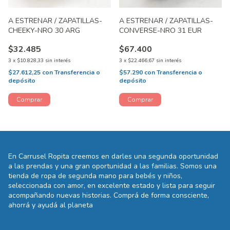
A ESTRENAR / ZAPATILLAS-
A ESTRENAR / ZAPATILLAS-
CHEEKY-NRO 30 ARG
CONVERSE-NRO 31 EUR
$32.485
$67.400
3
x
$10.828,33
sin interés
3
x
$22.466,67
sin interés
$27.612,25
con
Transferencia o
$57.290
con
Transferencia o
depósito
depósito
En Carrusel Ropita creemos en darles una segunda oportunidad
a las prendas y una gran oportunidad a las familias. Somos una
tienda de ropa de segunda mano para bebés y niños,
seleccionada con amor, en excelente estado y lista para seguir
acompañando nuevas historias. Comprá de forma consciente,
ahorrá y ayudá al planeta