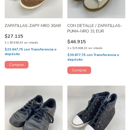
ZAPATILLAS-ZAPY-NRO 30AR
CON DETALLE / ZAPATILLAS-
PUMA-NRO 31 EUR
$27.115
$46.915
3
x
$9.038,33
sin interés
3
x
$15.638,33
sin interés
$23.047,75
con
Transferencia o
depósito
$39.877,75
con
Transferencia o
depósito