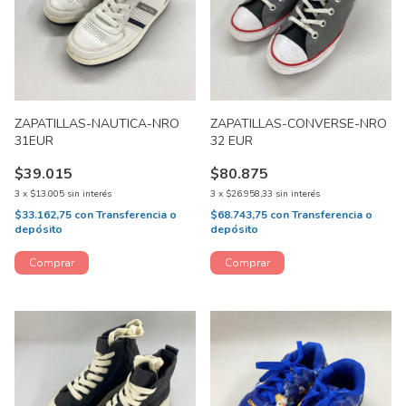
ZAPATILLAS-NAUTICA-NRO
ZAPATILLAS-CONVERSE-NRO
31EUR
32 EUR
$39.015
$80.875
3
x
$13.005
sin interés
3
x
$26.958,33
sin interés
$33.162,75
con
Transferencia o
$68.743,75
con
Transferencia o
depósito
depósito