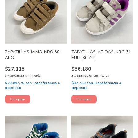
ZAPATILLAS-MIMO-NRO 30
ZAPATILLAS-ADIDAS-NRO 31
ARG
EUR (30 AR)
$27.115
$56.180
3
x
$9.038,33
sin interés
3
x
$18.726,67
sin interés
$23.047,75
con
Transferencia o
$47.753
con
Transferencia o
depósito
depósito