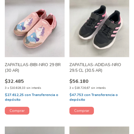
ZAPATILLAS-BIBI-NRO 29 BR
ZAPATILLAS-ADIDAS-NRO
(30 AR)
29.5 CL (30.5 AR)
$32.485
$56.180
3
x
$10.828,33
sin interés
3
x
$18.726,67
sin interés
$27.612,25
con
Transferencia o
$47.753
con
Transferencia o
depósito
depósito