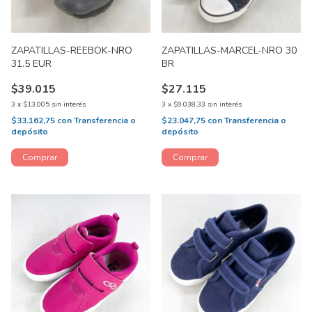
ZAPATILLAS-REEBOK-NRO
ZAPATILLAS-MARCEL-NRO 30
31.5 EUR
BR
$39.015
$27.115
3
x
$13.005
sin interés
3
x
$9.038,33
sin interés
$33.162,75
con
Transferencia o
$23.047,75
con
Transferencia o
depósito
depósito