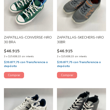
ZAPATILLAS-CONVERSE-NRO
ZAPATILLAS-SKECHERS-NRO
30 BRA
30BR
$46.915
$46.915
3
x
$15.638,33
sin interés
3
x
$15.638,33
sin interés
$39.877,75
con
Transferencia o
$39.877,75
con
Transferencia o
depósito
depósito