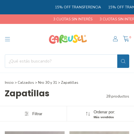
15% OFF TRANSFERENCIA
15% OFF TRANSFERE
3 CUOTAS SIN INTERÉS
3 CUOTAS SIN INTERÉS
0
Inicio
>
Calzados
>
Nro 30 y 31
>
Zapatillas
Zapatillas
28 productos
Ordenar por:
Filtrar
Más vendidos