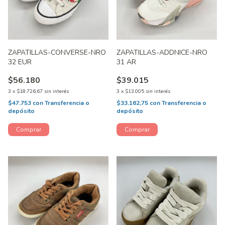
ZAPATILLAS-CONVERSE-NRO
ZAPATILLAS-ADDNICE-NRO
32 EUR
31 AR
$56.180
$39.015
3
x
$18.726,67
sin interés
3
x
$13.005
sin interés
$47.753
con
Transferencia o
$33.162,75
con
Transferencia o
depósito
depósito