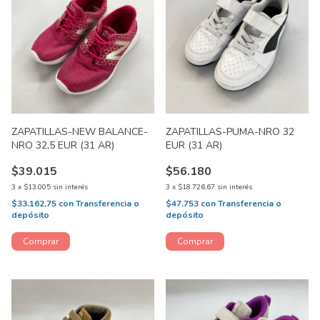
ZAPATILLAS-NEW BALANCE-
ZAPATILLAS-PUMA-NRO 32
NRO 32,5 EUR (31 AR)
EUR (31 AR)
$39.015
$56.180
3
x
$13.005
sin interés
3
x
$18.726,67
sin interés
$33.162,75
con
Transferencia o
$47.753
con
Transferencia o
depósito
depósito