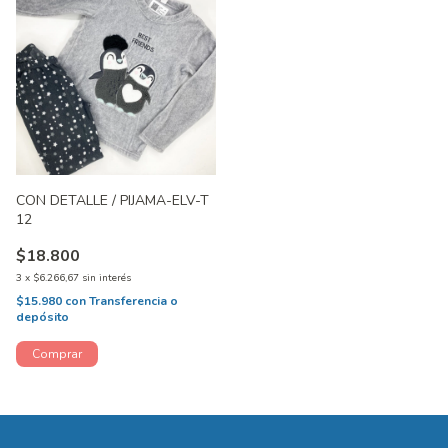
CON DETALLE / PIJAMA-ELV-T
12
$18.800
3
x
$6.266,67
sin interés
$15.980
con
Transferencia o
depósito