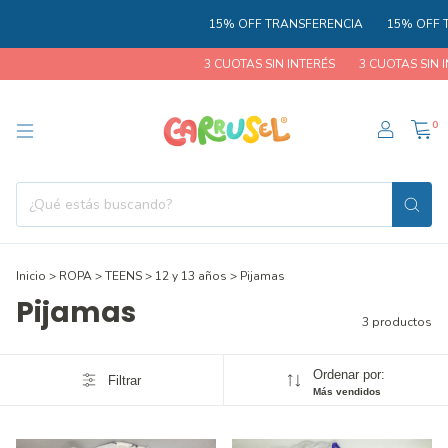
15% OFF TRANSFERENCIA
15% OFF T
3 CUOTAS SIN INTERÉS
3 CUOTAS SIN IN
0
Inicio
>
ROPA
>
TEENS
>
12 y 13 años
>
Pijamas
Pijamas
3 productos
Ordenar por:
Filtrar
Más vendidos