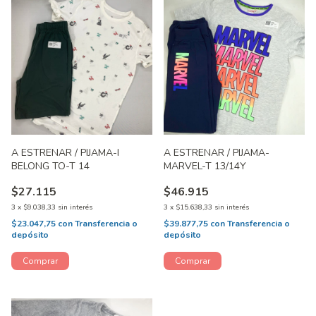
A ESTRENAR / PIJAMA-I
A ESTRENAR / PIJAMA-
BELONG TO-T 14
MARVEL-T 13/14Y
$27.115
$46.915
3
x
$9.038,33
sin interés
3
x
$15.638,33
sin interés
$23.047,75
con
Transferencia o
$39.877,75
con
Transferencia o
depósito
depósito