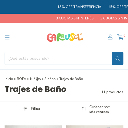
15% OFF TRANSFERENCIA
15% OFF TRAN
3 CUOTAS SIN INTERÉS
3 CUOTAS SIN INTE
0
Inicio
>
ROPA
>
Niñ@s
>
3 años
>
Trajes de Baño
Trajes de Baño
11 productos
Ordenar por:
Filtrar
Más vendidos