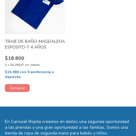
TRAJE DE BAÑO-MAGDALENA
ESPOSITO-T 4 AÑOS
$18.800
3
x
$6.266,67
sin interés
$15.980
con
Transferencia o
depósito
En Carrusel Ropita creemos en darles una segunda oportunidad
a las prendas y una gran oportunidad a las familias. Somos una
tienda de ropa de segunda mano para bebés y niños,