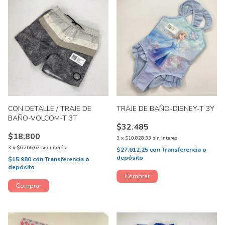
CON DETALLE / TRAJE DE
TRAJE DE BAÑO-DISNEY-T 3Y
BAÑO-VOLCOM-T 3T
$32.485
$18.800
3
x
$10.828,33
sin interés
3
x
$6.266,67
sin interés
$27.612,25
con
Transferencia o
depósito
$15.980
con
Transferencia o
depósito