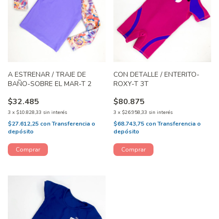
A ESTRENAR / TRAJE DE
CON DETALLE / ENTERITO-
BAÑO-SOBRE EL MAR-T 2
ROXY-T 3T
$32.485
$80.875
3
x
$10.828,33
sin interés
3
x
$26.958,33
sin interés
$27.612,25
con
Transferencia o
$68.743,75
con
Transferencia o
depósito
depósito