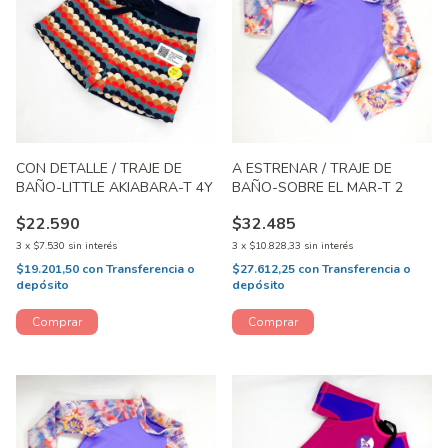
CON DETALLE / TRAJE DE
A ESTRENAR / TRAJE DE
BAÑO-LITTLE AKIABARA-T 4Y
BAÑO-SOBRE EL MAR-T 2
$22.590
$32.485
3
x
$7.530
sin interés
3
x
$10.828,33
sin interés
$19.201,50
con
Transferencia o
$27.612,25
con
Transferencia o
depósito
depósito