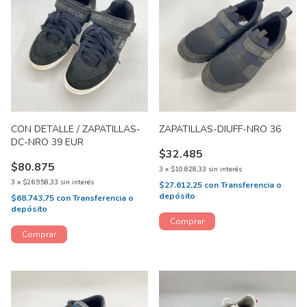
CON DETALLE / ZAPATILLAS-
ZAPATILLAS-DIUFF-NRO 36
DC-NRO 39 EUR
$32.485
$80.875
3
x
$10.828,33
sin interés
3
x
$26.958,33
sin interés
$27.612,25
con
Transferencia o
depósito
$68.743,75
con
Transferencia o
depósito