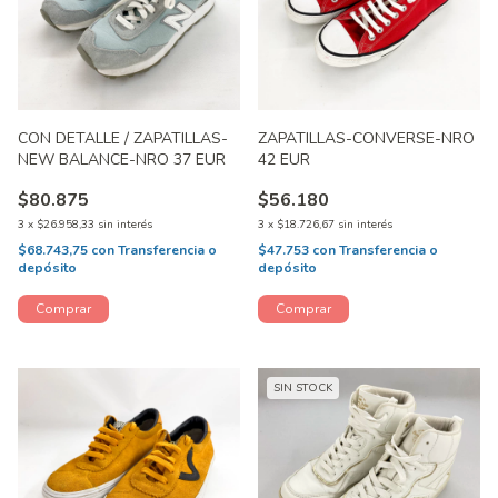
CON DETALLE / ZAPATILLAS-
ZAPATILLAS-CONVERSE-NRO
NEW BALANCE-NRO 37 EUR
42 EUR
$80.875
$56.180
3
x
$26.958,33
sin interés
3
x
$18.726,67
sin interés
$68.743,75
con
Transferencia o
$47.753
con
Transferencia o
depósito
depósito
SIN STOCK