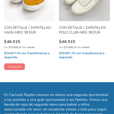
CON DETALLE / ZAPATILLAS-
CON DETALLE / ZAPATILLAS-
VANS-NRO 38 EUR
POLO CLUB-NRO 38 EUR
$46.915
$46.915
3
x
$15.638,33
sin interés
3
x
$15.638,33
sin interés
$39.877,75
con
Transferencia o
$39.877,75
con
Transferencia o
depósito
depósito
En Carrusel Ropita creemos en darles una segunda oportunidad
a las prendas y una gran oportunidad a las familias. Somos una
tienda de ropa de segunda mano para bebés y niños,
seleccionada con amor, en excelente estado y lista para seguir