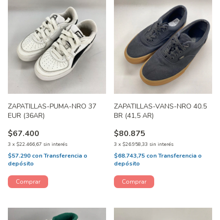
ZAPATILLAS-PUMA-NRO 37
ZAPATILLAS-VANS-NRO 40.5
EUR (36AR)
BR (41,5 AR)
$67.400
$80.875
3
x
$22.466,67
sin interés
3
x
$26.958,33
sin interés
$57.290
con
Transferencia o
$68.743,75
con
Transferencia o
depósito
depósito