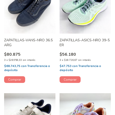
ZAPATILLAS-VANS-NRO 36.5
ZAPATILLAS-ASICS-NRO 39-5
ARG
ER
$80.875
$56.180
3
x
$26.958,33
sin interés
3
x
$18.726,67
sin interés
$68.743,75
con
Transferencia o
$47.753
con
Transferencia o
depósito
depósito