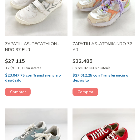
ZAPATILLAS-DECATHLON-
ZAPATILLAS-ATOMIK-NRO 36
NRO 37 EUR
AR
$27.115
$32.485
3
x
$9.038,33
sin interés
3
x
$10.828,33
sin interés
$23.047,75
con
Transferencia o
$27.612,25
con
Transferencia o
depósito
depósito