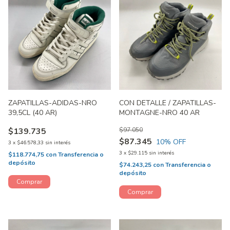
ZAPATILLAS-ADIDAS-NRO
CON DETALLE / ZAPATILLAS-
39,5CL (40 AR)
MONTAGNE-NRO 40 AR
$139.735
$97.050
$87.345
10
% OFF
3
x
$46.578,33
sin interés
3
x
$29.115
sin interés
$118.774,75
con
Transferencia o
depósito
$74.243,25
con
Transferencia o
depósito