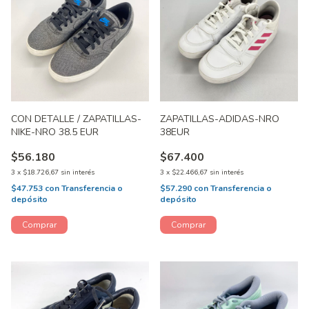
CON DETALLE / ZAPATILLAS-
ZAPATILLAS-ADIDAS-NRO
NIKE-NRO 38.5 EUR
38EUR
$56.180
$67.400
3
x
$18.726,67
sin interés
3
x
$22.466,67
sin interés
$47.753
con
Transferencia o
$57.290
con
Transferencia o
depósito
depósito