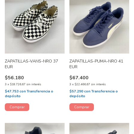
ZAPATILLAS-VANS-NRO 37
ZAPATILLAS-PUMA-NRO 41
EUR
EUR
$56.180
$67.400
3
x
$18.726,67
sin interés
3
x
$22.466,67
sin interés
$47.753
con
Transferencia o
$57.290
con
Transferencia o
depósito
depósito