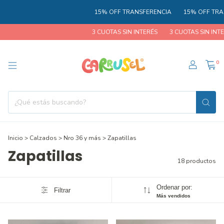
15% OFF TRANSFERENCIA
15% OFF TRANSFE
3 CUOTAS SIN INTERÉS
3 CUOTAS SIN INTERÉS
0
Inicio
>
Calzados
>
Nro 36 y más
>
Zapatillas
Zapatillas
18 productos
Ordenar por:
Filtrar
Más vendidos