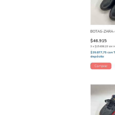
BOTAS-ZARA-
$46.915
3
x
$15.638,33
sin i
$39.877,75
con
depósito