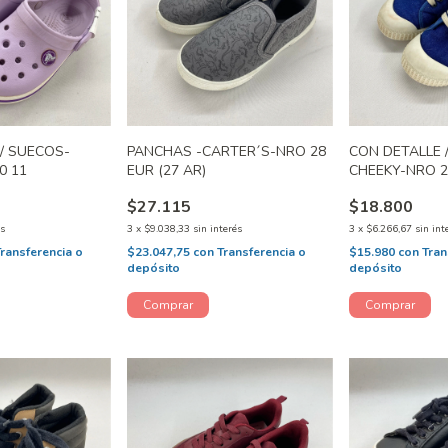
/ SUECOS-
PANCHAS -CARTER´S-NRO 28
CON DETALLE /
0 11
EUR (27 AR)
CHEEKY-NRO 2
$27.115
$18.800
és
3
x
$9.038,33
sin interés
3
x
$6.266,67
sin int
Transferencia o
$23.047,75
con
Transferencia o
$15.980
con
Tran
depósito
depósito