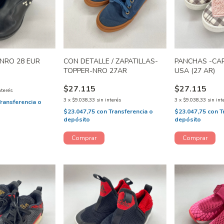
NRO 28 EUR
CON DETALLE / ZAPATILLAS-
PANCHAS -CA
TOPPER-NRO 27AR
USA (27 AR)
$27.115
$27.115
nterés
3
x
$9.038,33
sin interés
3
x
$9.038,33
sin int
Transferencia o
$23.047,75
con
Transferencia o
$23.047,75
con
T
depósito
depósito