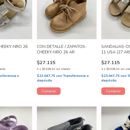
HEEKY-NRO 26
CON DETALLE / ZAPATOS-
SANDALIAS-O
CHEEKY-NRO 26 AR
11 USA (27 AR
$27.115
$27.115
terés
3
x
$9.038,33
sin interés
3
x
$9.038,33
sin int
nsferencia o
$23.047,75
con
Transferencia o
$23.047,75
con
T
depósito
depósito