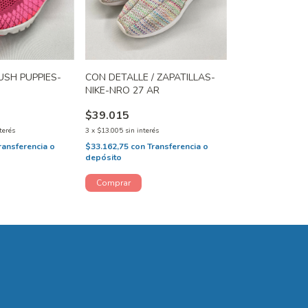
USH PUPPIES-
CON DETALLE / ZAPATILLAS-
NIKE-NRO 27 AR
$39.015
terés
3
x
$13.005
sin interés
ransferencia o
$33.162,75
con
Transferencia o
depósito