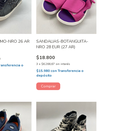
IMO-NRO 26 AR
SANDALIAS-BOTANGUITA-
NRO 28 EUR (27 AR)
$18.800
s
3
x
$6.266,67
sin interés
ransferencia o
$15.980
con
Transferencia o
depósito