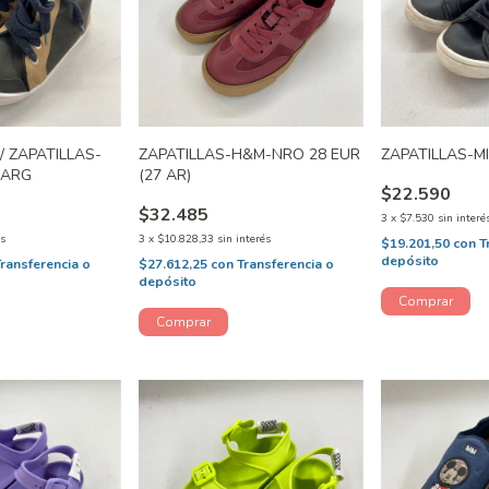
/ ZAPATILLAS-
ZAPATILLAS-H&M-NRO 28 EUR
ZAPATILLAS-M
 ARG
(27 AR)
$22.590
$32.485
3
x
$7.530
sin interé
és
3
x
$10.828,33
sin interés
$19.201,50
con
T
depósito
Transferencia o
$27.612,25
con
Transferencia o
depósito