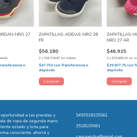
JORDAN-NRO 27
ZAPATILLAS-ADIDAS-NRO 28
ZAPATILLAS-H
FR
NRO 27 AR
$56.180
$46.915
nterés
3
x
$18.726,67
sin interés
3
x
$15.638,33
sin in
Transferencia o
$47.753
con
Transferencia o
$39.877,75
con
T
depósito
depósito
oportunidad a las prendas y
5493518105561
ienda de ropa de segunda mano
3518105561
lente estado y lista para
rma consciente, ahorrá y
carruselcba@gmail.com