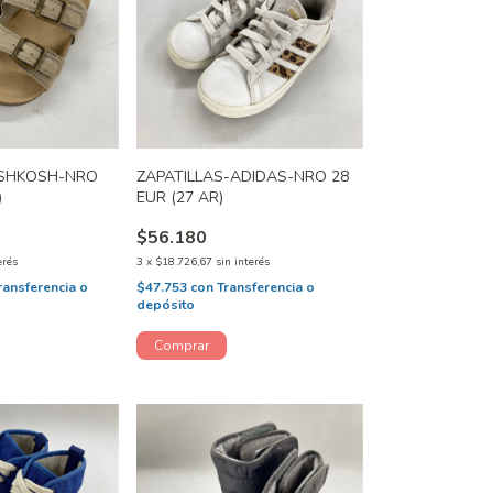
SHKOSH-NRO
ZAPATILLAS-ADIDAS-NRO 28
)
EUR (27 AR)
$56.180
erés
3
x
$18.726,67
sin interés
ransferencia o
$47.753
con
Transferencia o
depósito