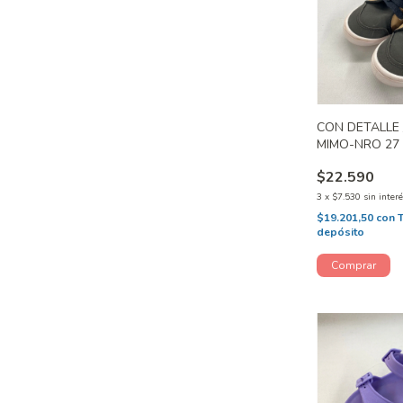
CON DETALLE 
MIMO-NRO 27
$22.590
3
x
$7.530
sin inter
$19.201,50
con
depósito