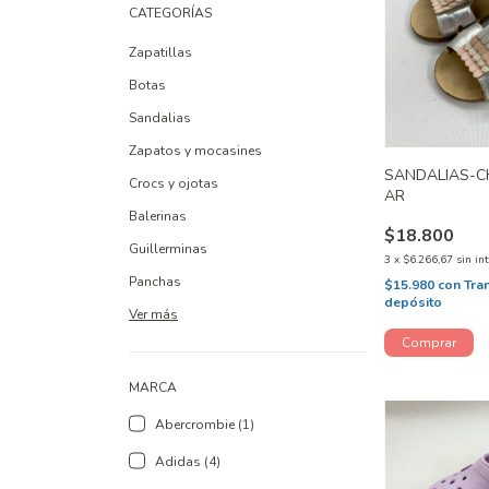
CATEGORÍAS
Zapatillas
Botas
Sandalias
Zapatos y mocasines
SANDALIAS-C
Crocs y ojotas
AR
Balerinas
$18.800
Guillerminas
3
x
$6.266,67
sin in
Panchas
$15.980
con
Tra
depósito
Ver más
MARCA
Abercrombie (1)
Adidas (4)