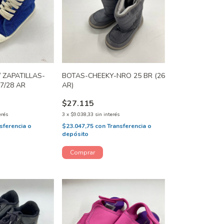
 ZAPATILLAS-
BOTAS-CHEEKY-NRO 25 BR (26
7/28 AR
AR)
$27.115
erés
3
x
$9.038,33
sin interés
sferencia o
$23.047,75
con
Transferencia o
depósito