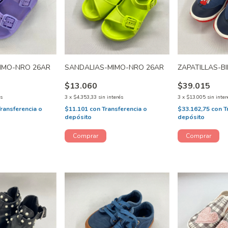
IMO-NRO 26AR
SANDALIAS-MIMO-NRO 26AR
ZAPATILLAS-B
$13.060
$39.015
és
3
x
$4.353,33
sin interés
3
x
$13.005
sin inter
Transferencia o
$11.101
con
Transferencia o
$33.162,75
con
T
depósito
depósito