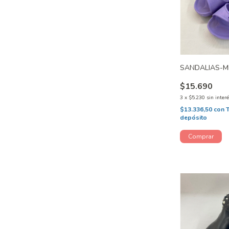
SANDALIAS-M
$15.690
3
x
$5.230
sin inter
$13.336,50
con
depósito