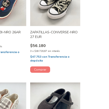
IBI-NRO 26AR
ZAPATILLAS-CONVERSE-NRO
27 EUR
$56.180
és
3
x
$18.726,67
sin interés
ransferencia o
$47.753
con
Transferencia o
depósito