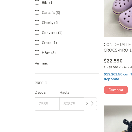
Bibi (1)
Carter´s (3)
Cheeky (6)
Converse (1)
Crocs (1)
CON DETALLE 
CROCS-NRO 1
H&m (3)
$22.590
Ver más
3
x
$7.530
sin inter
$19.201,50
con
depósito
PRECIO
Desde
Hasta