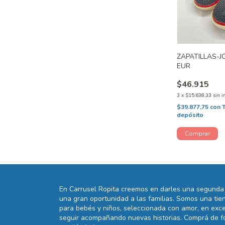
ZAPATILLAS-
EUR
$46.915
3
x
$15.638,33
sin i
$39.877,75
con
depósito
En Carrusel Ropita creemos en darles una segunda 
una gran oportunidad a las familias. Somos una t
para bebés y niños, seleccionada con amor, en exce
seguir acompañando nuevas historias. Comprá de fo