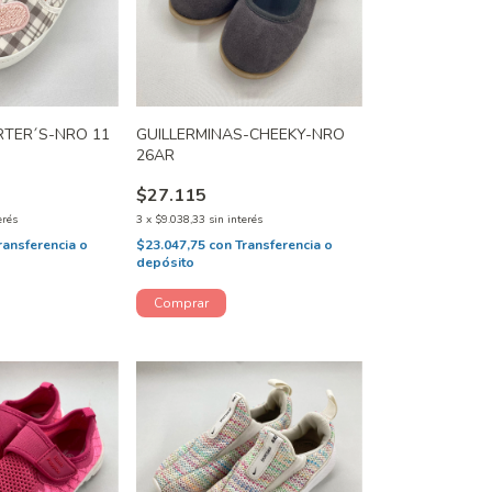
RTER´S-NRO 11
GUILLERMINAS-CHEEKY-NRO
26AR
$27.115
erés
3
x
$9.038,33
sin interés
ransferencia o
$23.047,75
con
Transferencia o
depósito