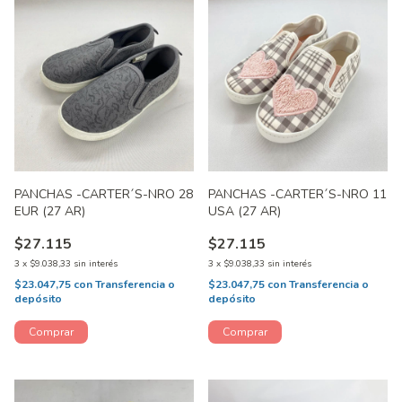
PANCHAS -CARTER´S-NRO 28
PANCHAS -CARTER´S-NRO 11
EUR (27 AR)
USA (27 AR)
$27.115
$27.115
3
x
$9.038,33
sin interés
3
x
$9.038,33
sin interés
$23.047,75
con
Transferencia o
$23.047,75
con
Transferencia o
depósito
depósito