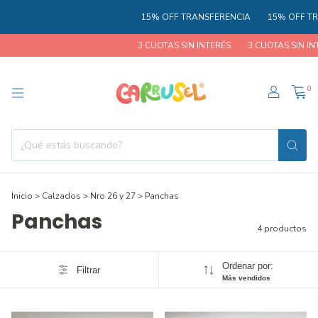
15% OFF TRANSFERENCIA
15% OFF TRA
3 CUOTAS SIN INTERÉS
3 CUOTAS SIN INT
0
Inicio
>
Calzados
>
Nro 26 y 27
>
Panchas
Panchas
4 productos
Ordenar por:
Filtrar
Más vendidos