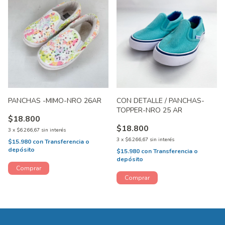
PANCHAS -MIMO-NRO 26AR
CON DETALLE / PANCHAS-
TOPPER-NRO 25 AR
$18.800
$18.800
3
x
$6.266,67
sin interés
3
x
$6.266,67
sin interés
$15.980
con
Transferencia o
depósito
$15.980
con
Transferencia o
depósito