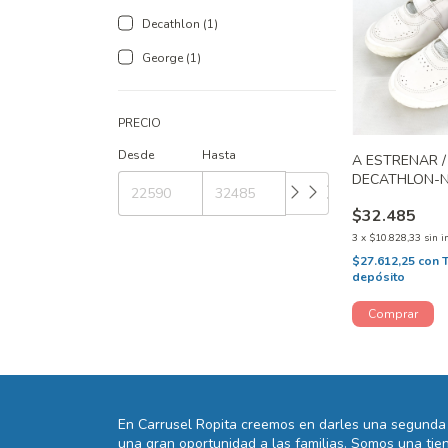
Decathlon (1)
George (1)
PRECIO
Desde
Hasta
A ESTRENAR /
DECATHLON-N
$32.485
3
x
$10.828,33
sin i
$27.612,25
con
depósito
En Carrusel Ropita creemos en darles una segunda 
una gran oportunidad a las familias. Somos una t