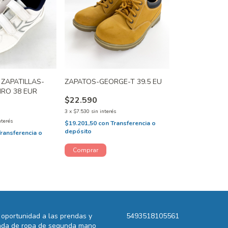
 ZAPATILLAS-
ZAPATOS-GEORGE-T 39.5 EU
RO 38 EUR
$22.590
3
x
$7.530
sin interés
nterés
$19.201,50
con
Transferencia o
depósito
Transferencia o
oportunidad a las prendas y
5493518105561
ienda de ropa de segunda mano