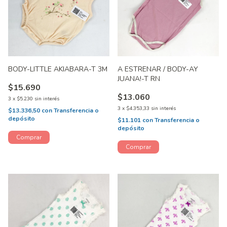
BODY-LITTLE AKIABARA-T 3M
A ESTRENAR / BODY-AY
JUANA!-T RN
$15.690
$13.060
3
x
$5.230
sin interés
3
x
$4.353,33
sin interés
$13.336,50
con
Transferencia o
depósito
$11.101
con
Transferencia o
depósito