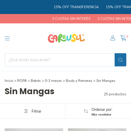
15% OFF TRANSFERENCIA
15% OFF TRANSFERE
3 CUOTAS SIN INTERÉS
3 CUOTAS SIN INTERÉS
0
Inicio
>
ROPA
>
Bebés
>
0-3 meses
>
Body y Remeras
>
Sin Mangas
Sin Mangas
25 productos
Ordenar por:
Filtrar
Más vendidos