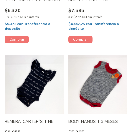
$6.320
$7.585
3
x
$2.106,67
sin interés
3
x
$2.528,33
sin interés
$5.372
con
Transferencia o
$6.447,25
con
Transferencia o
depósito
depósito
REMERA-CARTER´S-T NB
BODY-NANOS-T 3 MESES