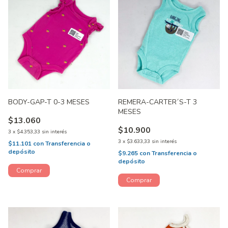
BODY-GAP-T 0-3 MESES
REMERA-CARTER´S-T 3
MESES
$13.060
$10.900
3
x
$4.353,33
sin interés
3
x
$3.633,33
sin interés
$11.101
con
Transferencia o
depósito
$9.265
con
Transferencia o
depósito