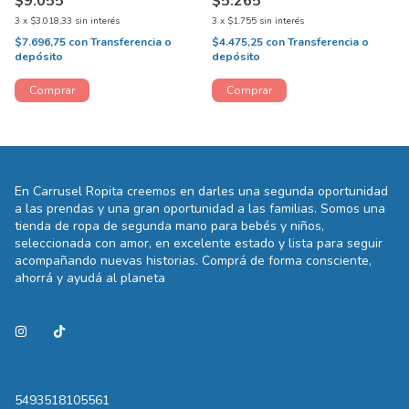
$9.055
$5.265
3
x
$3.018,33
sin interés
3
x
$1.755
sin interés
$7.696,75
con
Transferencia o
$4.475,25
con
Transferencia o
depósito
depósito
En Carrusel Ropita creemos en darles una segunda oportunidad
a las prendas y una gran oportunidad a las familias. Somos una
tienda de ropa de segunda mano para bebés y niños,
seleccionada con amor, en excelente estado y lista para seguir
acompañando nuevas historias. Comprá de forma consciente,
ahorrá y ayudá al planeta
5493518105561