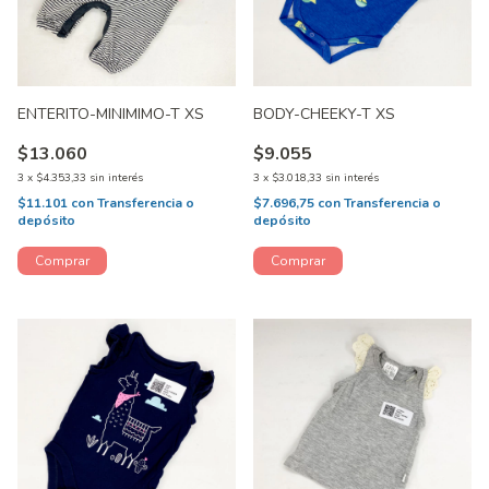
ENTERITO-MINIMIMO-T XS
BODY-CHEEKY-T XS
$13.060
$9.055
3
x
$4.353,33
sin interés
3
x
$3.018,33
sin interés
$11.101
con
Transferencia o
$7.696,75
con
Transferencia o
depósito
depósito