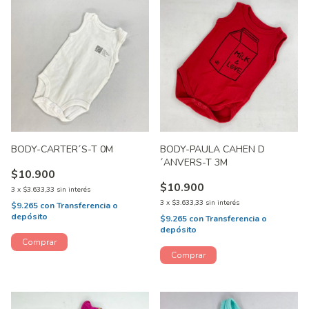
BODY-CARTER´S-T 0M
BODY-PAULA CAHEN D
´ANVERS-T 3M
$10.900
$10.900
3
x
$3.633,33
sin interés
3
x
$3.633,33
sin interés
$9.265
con
Transferencia o
depósito
$9.265
con
Transferencia o
depósito