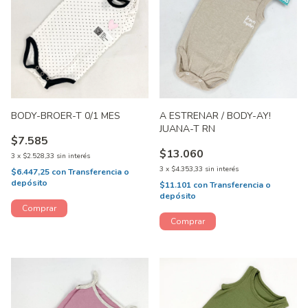
BODY-BROER-T 0/1 MES
A ESTRENAR / BODY-AY!
JUANA-T RN
$7.585
$13.060
3
x
$2.528,33
sin interés
3
x
$4.353,33
sin interés
$6.447,25
con
Transferencia o
depósito
$11.101
con
Transferencia o
depósito