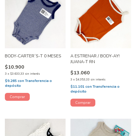
BODY-CARTER´S-T 0 MESES
A ESTRENAR / BODY-AY!
JUANA-T RN
$10.900
$13.060
3
x
$3.633,33
sin interés
3
x
$4.353,33
sin interés
$9.265
con
Transferencia o
depósito
$11.101
con
Transferencia o
depósito