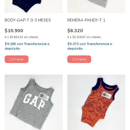
BODY-GAP-T 0-3 MESES
REMERA-PANDY-T 1
$10.900
$6.320
3
x
$3.633,33
sin interés
3
x
$2.106,67
sin interés
$9.265
con
Transferencia o
$5.372
con
Transferencia o
depósito
depósito