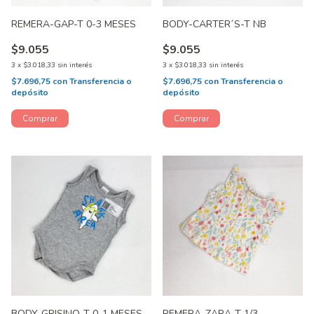
REMERA-GAP-T 0-3 MESES
BODY-CARTER´S-T NB
$9.055
$9.055
3
x
$3.018,33
sin interés
3
x
$3.018,33
sin interés
$7.696,75
con
Transferencia o
$7.696,75
con
Transferencia o
depósito
depósito
BODY-GRISINO-T 0-1 MESES
REMERA-ZARA-T 1/3