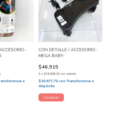
 ACCESORIO-
CON DETALLE / ACCESORIO-
O
MEGA BABY-
$46.915
s
3
x
$15.638,33
sin interés
ransferencia o
$39.877,75
con
Transferencia o
depósito