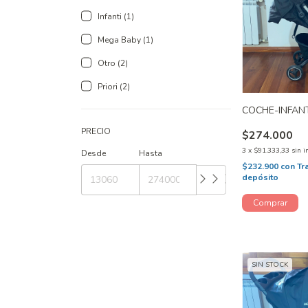
Infanti (1)
Mega Baby (1)
Otro (2)
Priori (2)
COCHE-INFANT
PRECIO
$274.000
3
x
$91.333,33
sin i
Desde
Hasta
$232.900
con
Tr
depósito
SIN STOCK