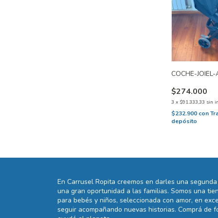
COCHE-JOIEL-
$274.000
3
x
$91.333,33
sin i
$232.900
con
Tr
depósito
En Carrusel Ropita creemos en darles una segunda 
una gran oportunidad a las familias. Somos una t
para bebés y niños, seleccionada con amor, en exce
seguir acompañando nuevas historias. Comprá de fo