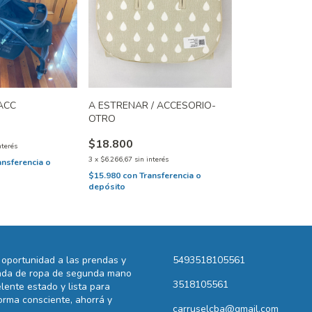
ACC
A ESTRENAR / ACCESORIO-
OTRO
$18.800
nterés
3
x
$6.266,67
sin interés
ansferencia o
$15.980
con
Transferencia o
depósito
oportunidad a las prendas y
5493518105561
ienda de ropa de segunda mano
3518105561
lente estado y lista para
rma consciente, ahorrá y
carruselcba@gmail.com