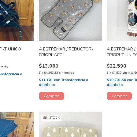
I-T UNICO
A ESTRENAR / REDUCTOR-
A ESTRENAR /
PRIORI-ACC
PRIORI-T UNIC
$13.060
$22.590
nterés
3
x
$4.353,33
sin interés
3
x
$7.530
sin interé
ansferencia o
$11.101
con
Transferencia o
$19.201,50
con
T
depósito
depósito
SIN STOCK