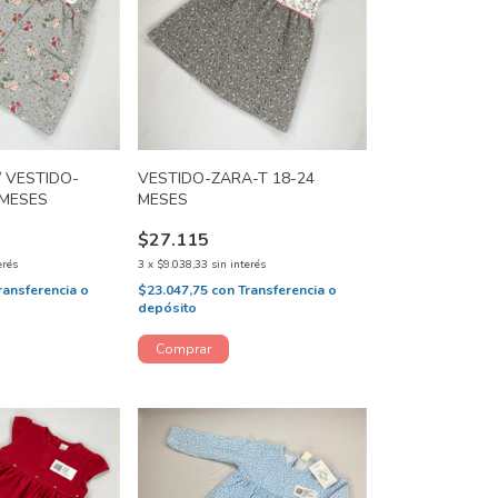
/ VESTIDO-
VESTIDO-ZARA-T 18-24
 MESES
MESES
$27.115
erés
3
x
$9.038,33
sin interés
ransferencia o
$23.047,75
con
Transferencia o
depósito