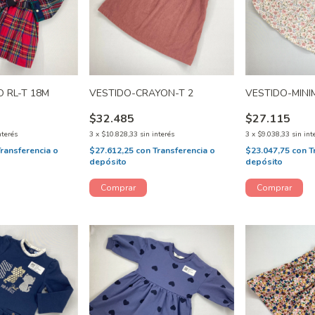
 RL-T 18M
VESTIDO-CRAYON-T 2
VESTIDO-MINI
$32.485
$27.115
nterés
3
x
$10.828,33
sin interés
3
x
$9.038,33
sin int
Transferencia o
$27.612,25
con
Transferencia o
$23.047,75
con
T
depósito
depósito