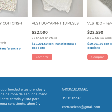
Y COTTONS-T
VESTIDO-YAMP!-T 18 MESES
VESTIDO -H&M
$22.590
$22.590
3
x
$7.530
sin interés
3
x
$7.530
sin interé
nterés
$19.201,50
con
Transferencia o
$19.201,50
con
T
depósito
depósito
Transferencia o
oportunidad a las prendas y
5493518105561
ienda de ropa de segunda mano
3518105561
lente estado y lista para
rma consciente, ahorrá y
carruselcba@gmail.com