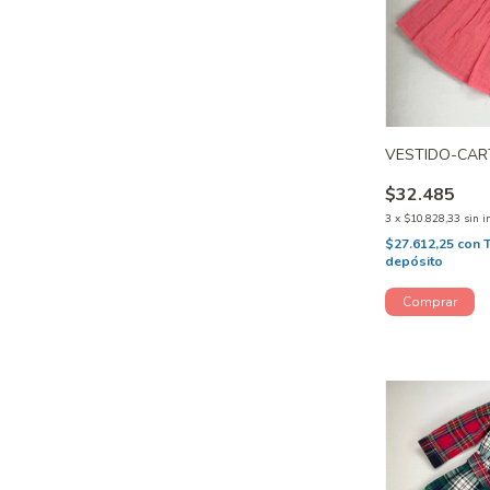
VESTIDO-CAR
$32.485
3
x
$10.828,33
sin i
$27.612,25
con
depósito