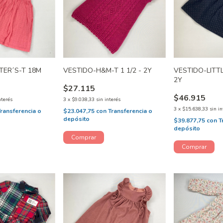
TER´S-T 18M
VESTIDO-H&M-T 1 1/2 - 2Y
VESTIDO-LITT
2Y
$27.115
$46.915
nterés
3
x
$9.038,33
sin interés
3
x
$15.638,33
sin in
Transferencia o
$23.047,75
con
Transferencia o
depósito
$39.877,75
con
T
depósito