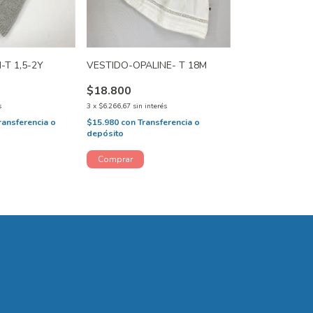
-T 1,5-2Y
VESTIDO-OPALINE- T 18M
$18.800
s
3
x
$6.266,67
sin interés
ransferencia o
$15.980
con
Transferencia o
depósito