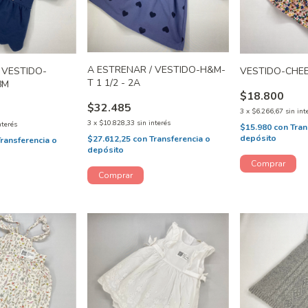
A ESTRENAR / VESTIDO-H&M-
 VESTIDO-
VESTIDO-CHEE
T 1 1/2 - 2A
8M
$18.800
$32.485
3
x
$6.266,67
sin int
3
x
$10.828,33
sin interés
nterés
$15.980
con
Tran
depósito
$27.612,25
con
Transferencia o
Transferencia o
depósito