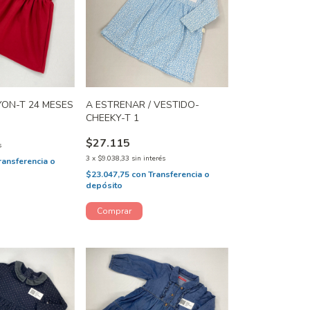
YON-T 24 MESES
A ESTRENAR / VESTIDO-
CHEEKY-T 1
$27.115
s
3
x
$9.038,33
sin interés
ransferencia o
$23.047,75
con
Transferencia o
depósito