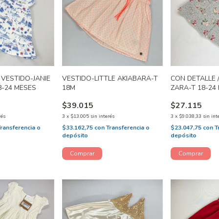
 VESTIDO-JANIE
VESTIDO-LITTLE AKIABARA-T
CON DETALLE 
8-24 MESES
18M
ZARA-T 18-24
$39.015
$27.115
rés
3
x
$13.005
sin interés
3
x
$9.038,33
sin int
Transferencia o
$33.162,75
con
Transferencia o
$23.047,75
con
T
depósito
depósito