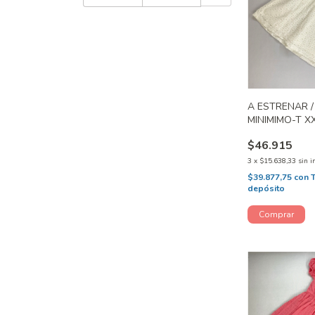
A ESTRENAR /
MINIMIMO-T X
$46.915
3
x
$15.638,33
sin i
$39.877,75
con
depósito