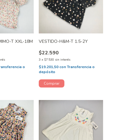
MIMO-T XXL-18M
VESTIDO-H&M-T 1.5-2Y
$22.590
erés
3
x
$7.530
sin interés
ransferencia o
$19.201,50
con
Transferencia o
depósito