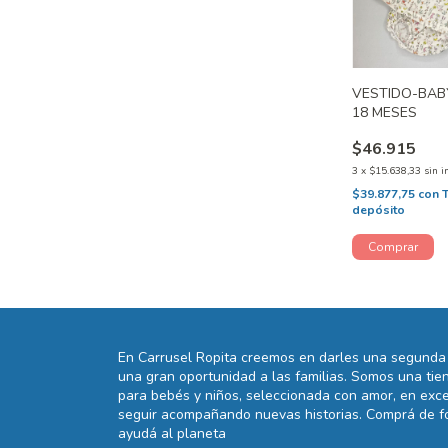
VESTIDO-BAB
18 MESES
$46.915
3
x
$15.638,33
sin i
$39.877,75
con
depósito
En Carrusel Ropita creemos en darles una segunda 
una gran oportunidad a las familias. Somos una t
para bebés y niños, seleccionada con amor, en exce
seguir acompañando nuevas historias. Comprá de fo
ayudá al planeta