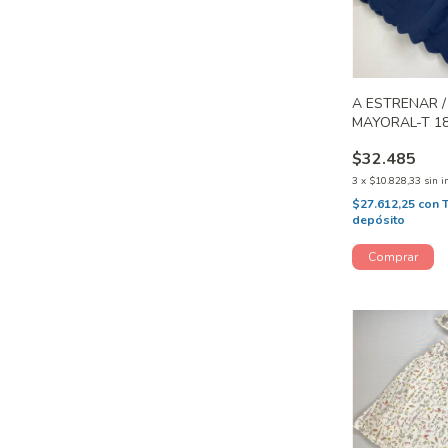
A ESTRENAR /
MAYORAL-T 1
$32.485
3
x
$10.828,33
sin i
$27.612,25
con
depósito