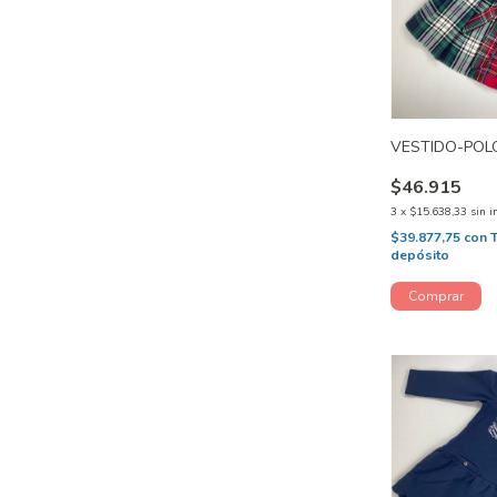
VESTIDO-POLO
$46.915
3
x
$15.638,33
sin i
$39.877,75
con
depósito