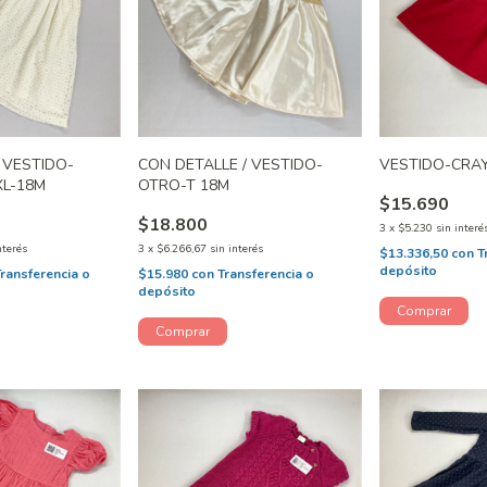
 VESTIDO-
CON DETALLE / VESTIDO-
VESTIDO-CRA
XL-18M
OTRO-T 18M
$15.690
$18.800
3
x
$5.230
sin interé
nterés
3
x
$6.266,67
sin interés
$13.336,50
con
T
depósito
Transferencia o
$15.980
con
Transferencia o
depósito