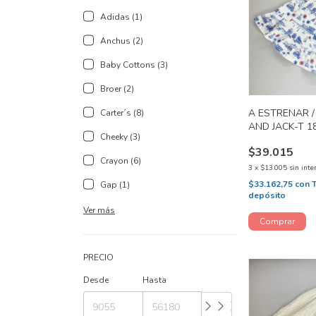
Adidas (1)
Anchus (2)
Baby Cottons (3)
Broer (2)
A ESTRENAR /
Carter´s (8)
AND JACK-T 1
Cheeky (3)
$39.015
Crayon (6)
3
x
$13.005
sin inte
$33.162,75
con
Gap (1)
depósito
Ver más
PRECIO
Desde
Hasta