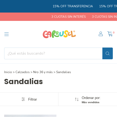
15% OFF TRANSFERENCIA
15% OFF TR
3 CUOTAS SIN INTERÉS
3 CUOTAS SIN IN
0
Inicio
>
Calzados
>
Nro 36 y más
>
Sandalias
Sandalias
Ordenar por:
Filtrar
Más vendidos