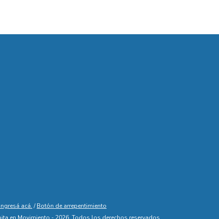
ingresá acá.
/
Botón de arrepentimiento
ita en Movimiento - 2026. Todos los derechos reservados.