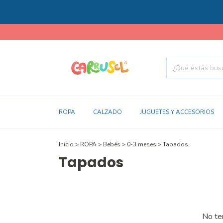
ROPA
CALZADO
JUGUETES Y ACCESORIOS
Inicio
>
ROPA
>
Bebés
>
0-3 meses
>
Tapados
Tapados
No ten