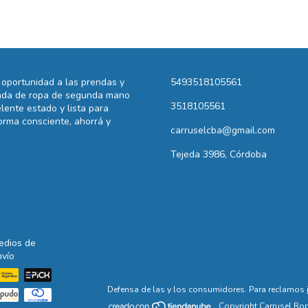
oportunidad a las prendas y
5493518105561
ienda de ropa de segunda mano
3518105561
lente estado y lista para
rma consciente, ahorrá y
carruselcba@gmail.com
Tejeda 3986, Córdoba
edios de
nvío
Defensa de las y los consumidores. Para reclamos
Copyright Carrusel Rop