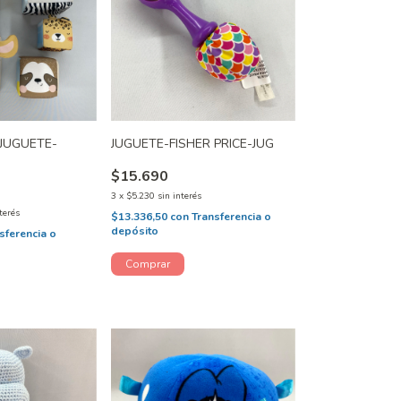
 JUGUETE-
JUGUETE-FISHER PRICE-JUG
$15.690
3
x
$5.230
sin interés
terés
$13.336,50
con
Transferencia o
depósito
sferencia o