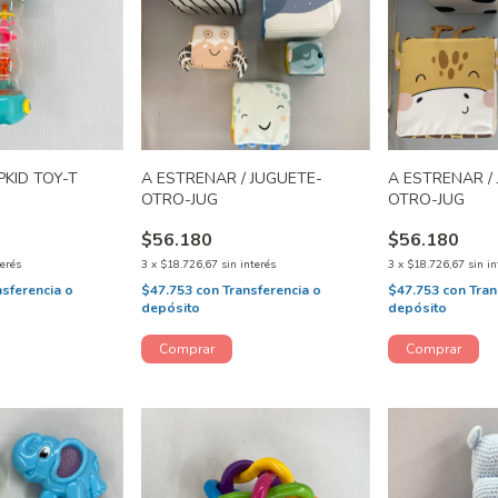
KID TOY-T
A ESTRENAR / JUGUETE-
A ESTRENAR /
OTRO-JUG
OTRO-JUG
$56.180
$56.180
terés
3
x
$18.726,67
sin interés
3
x
$18.726,67
sin in
nsferencia o
$47.753
con
Transferencia o
$47.753
con
Tran
depósito
depósito