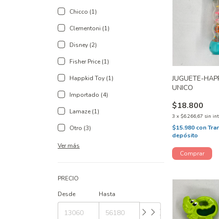
Chicco (1)
Clementoni (1)
Disney (2)
Fisher Price (1)
JUGUETE-HAPP
Happkid Toy (1)
UNICO
Importado (4)
$18.800
Lamaze (1)
3
x
$6.266,67
sin in
$15.980
con
Tra
Otro (3)
depósito
Ver más
PRECIO
Desde
Hasta