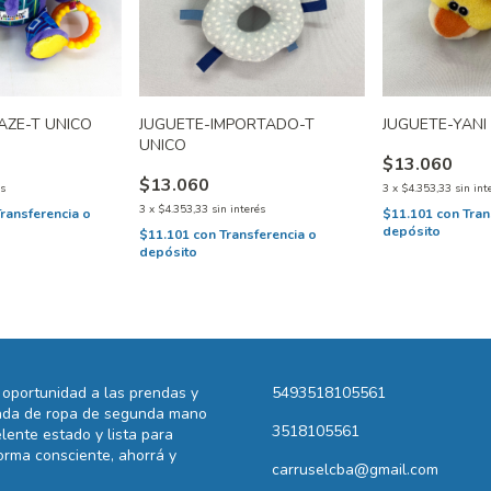
AZE-T UNICO
JUGUETE-IMPORTADO-T
JUGUETE-YANI
UNICO
$13.060
$13.060
és
3
x
$4.353,33
sin int
3
x
$4.353,33
sin interés
Transferencia o
$11.101
con
Tran
depósito
$11.101
con
Transferencia o
depósito
oportunidad a las prendas y
5493518105561
ienda de ropa de segunda mano
3518105561
lente estado y lista para
rma consciente, ahorrá y
carruselcba@gmail.com