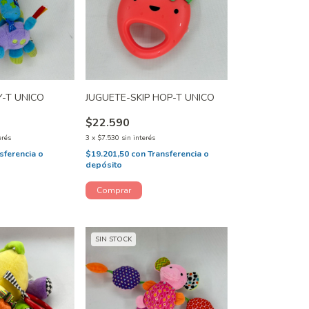
-T UNICO
JUGUETE-SKIP HOP-T UNICO
$22.590
erés
3
x
$7.530
sin interés
sferencia o
$19.201,50
con
Transferencia o
depósito
SIN STOCK