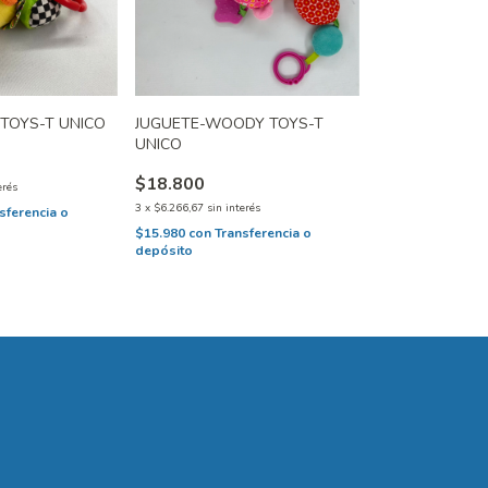
 TOYS-T UNICO
JUGUETE-WOODY TOYS-T
UNICO
$18.800
erés
3
x
$6.266,67
sin interés
sferencia o
$15.980
con
Transferencia o
depósito