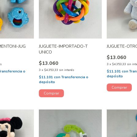
MENTONI-JUG
JUGUETE-IMPORTADO-T
JUGUETE-OTR
UNICO
$13.060
$13.060
és
3
x
$4.353,33
sin int
3
x
$4.353,33
sin interés
Transferencia o
$11.101
con
Tran
depósito
$11.101
con
Transferencia o
depósito