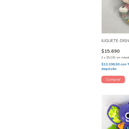
JUGUETE-DISN
$15.690
3
x
$5.230
sin inter
$13.336,50
con
depósito