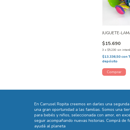
JUGUETE-LAM
$15.690
3
x
$5.230
sin inter
$13.336,50
con
depósito
En Carrusel Ropita creemos en darles una segunda 
una gran oportunidad a las familias. Somos una t
para bebés y niños, seleccionada con amor, en exce
seguir acompañando nuevas historias. Comprá de fo
ayudá al planeta