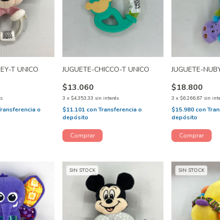
EY-T UNICO
JUGUETE-CHICCO-T UNICO
JUGUETE-NUBY
$13.060
$18.800
és
3
x
$4.353,33
sin interés
3
x
$6.266,67
sin int
Transferencia o
$11.101
con
Transferencia o
$15.980
con
Tran
depósito
depósito
SIN STOCK
SIN STOCK