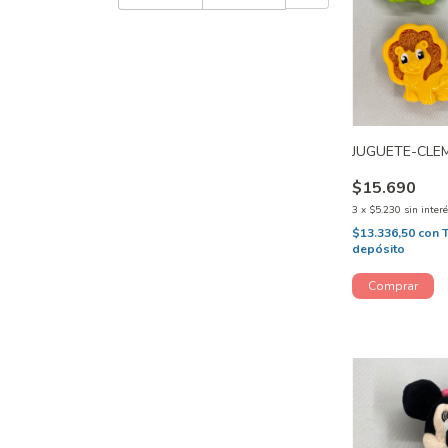
JUGUETE-CLE
$15.690
3
x
$5.230
sin inter
$13.336,50
con
depósito