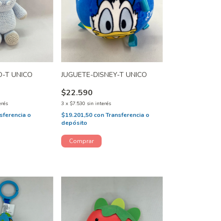
O-T UNICO
JUGUETE-DISNEY-T UNICO
$22.590
erés
3
x
$7.530
sin interés
sferencia o
$19.201,50
con
Transferencia o
depósito