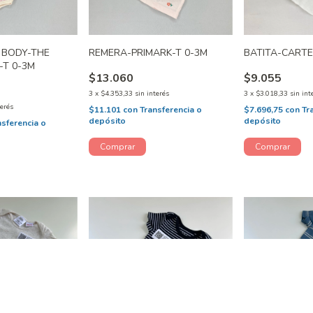
/ BODY-THE
REMERA-PRIMARK-T 0-3M
BATITA-CARTE
-T 0-3M
$13.060
$9.055
3
x
$4.353,33
sin interés
3
x
$3.018,33
sin int
terés
$11.101
con
Transferencia o
$7.696,75
con
Tr
depósito
depósito
nsferencia o