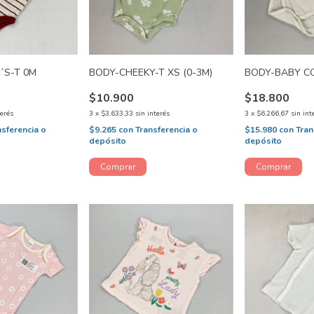
´S-T 0M
BODY-CHEEKY-T XS (0-3M)
BODY-BABY C
$10.900
$18.800
terés
3
x
$3.633,33
sin interés
3
x
$6.266,67
sin int
nsferencia o
$9.265
con
Transferencia o
$15.980
con
Tran
depósito
depósito