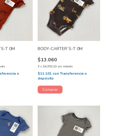
´S-T 0M
BODY-CARTER´S-T 0M
$13.060
erés
3
x
$4.353,33
sin interés
sferencia o
$11.101
con
Transferencia o
depósito