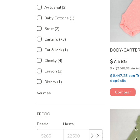
Ay Juana! (3)
Baby Cottons (1)
Broer (2)
Carter´s (73)
BODY-CARTER
Cat & Jack (1)
Cheeky (4)
$7.585
3
x
$2.528,33
sin in
Crayon (3)
$6.447,25
con
Tr
depósito
Disney (1)
Ver más
PRECIO
Desde
Hasta