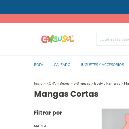
ROPA
CALZADO
JUGUETES Y ACCESORIOS
Inicio
>
ROPA
>
Bebés
>
0-3 meses
>
Body y Remeras
>
Ma
Mangas Cortas
Filtrar por
MARCA