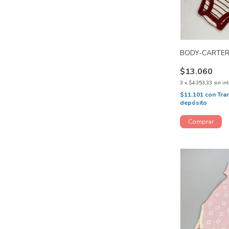
BODY-CARTER
$13.060
3
x
$4.353,33
sin in
$11.101
con
Tra
depósito