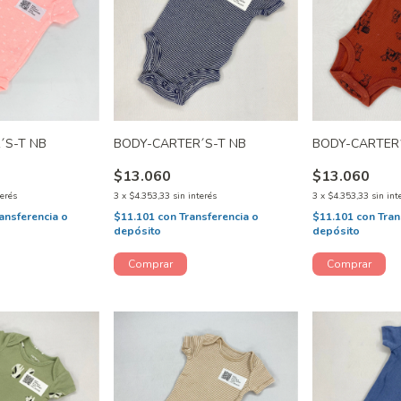
´S-T NB
BODY-CARTER´S-T NB
BODY-CARTER
$13.060
$13.060
terés
3
x
$4.353,33
sin interés
3
x
$4.353,33
sin int
ansferencia o
$11.101
con
Transferencia o
$11.101
con
Tran
depósito
depósito