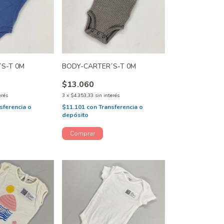
´S-T 0M
BODY-CARTER´S-T 0M
$13.060
erés
3
x
$4.353,33
sin interés
sferencia o
$11.101
con
Transferencia o
depósito