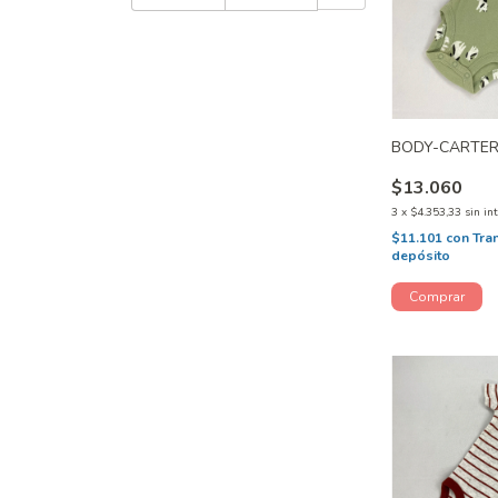
BODY-CARTER
$13.060
3
x
$4.353,33
sin in
$11.101
con
Tra
depósito