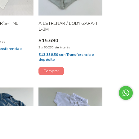
R´S-T NB
A ESTRENAR / BODY-ZARA-T
1-3M
$15.690
erés
3
x
$5.230
sin interés
ansferencia o
$13.336,50
con
Transferencia o
depósito