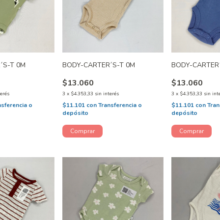
´S-T 0M
BODY-CARTER´S-T 0M
BODY-CARTER
$13.060
$13.060
terés
3
x
$4.353,33
sin interés
3
x
$4.353,33
sin int
nsferencia o
$11.101
con
Transferencia o
$11.101
con
Tran
depósito
depósito