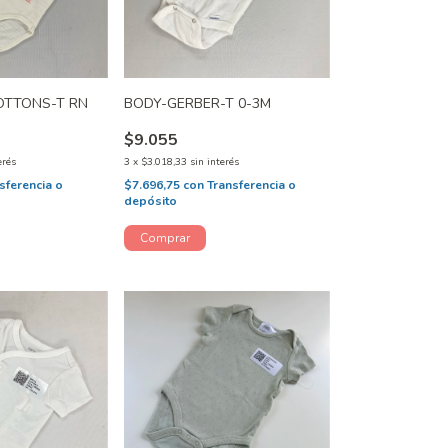
OTTONS-T RN
BODY-GERBER-T 0-3M
$9.055
erés
3
x
$3.018,33
sin interés
sferencia o
$7.696,75
con
Transferencia o
depósito