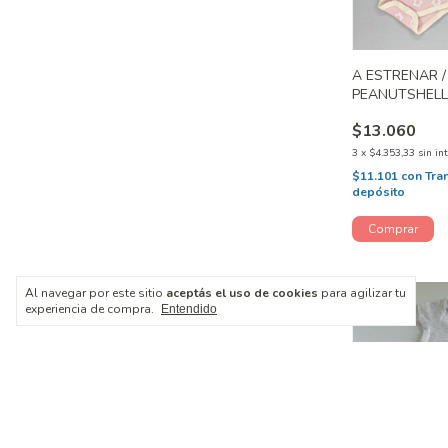
A ESTRENAR 
PEANUTSHELL
$13.060
3
x
$4.353,33
sin in
$11.101
con
Tra
depósito
Al navegar por este sitio
aceptás el uso de cookies
para agilizar tu
experiencia de compra.
Entendido