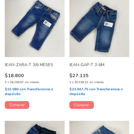
JEAN-ZARA-T 3/6 MESES
JEAN-GAP-T 3-6M
$18.800
$27.115
3
x
$6.266,67
sin interés
3
x
$9.038,33
sin interés
$15.980
con
Transferencia o
$23.047,75
con
Transferencia o
depósito
depósito