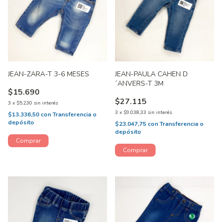
JEAN-ZARA-T 3-6 MESES
JEAN-PAULA CAHEN D
´ANVERS-T 3M
$15.690
$27.115
3
x
$5.230
sin interés
3
x
$9.038,33
sin interés
$13.336,50
con
Transferencia o
depósito
$23.047,75
con
Transferencia o
depósito