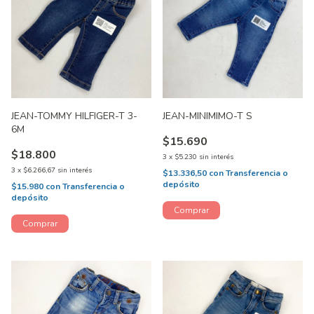
JEAN-TOMMY HILFIGER-T 3-
JEAN-MINIMIMO-T S
6M
$15.690
$18.800
3
x
$5.230
sin interés
3
x
$6.266,67
sin interés
$13.336,50
con
Transferencia o
depósito
$15.980
con
Transferencia o
depósito