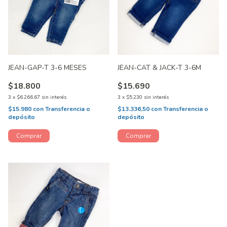
JEAN-GAP-T 3-6 MESES
JEAN-CAT & JACK-T 3-6M
$18.800
$15.690
3
x
$6.266,67
sin interés
3
x
$5.230
sin interés
$15.980
con
Transferencia o
$13.336,50
con
Transferencia o
depósito
depósito