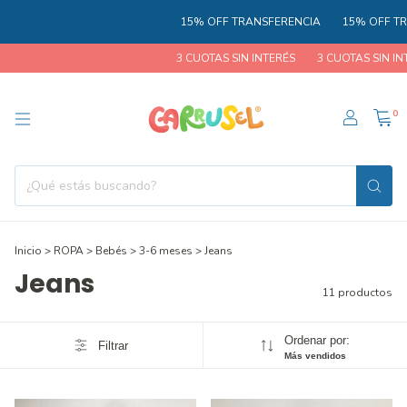
15% OFF TRANSFERENCIA
15% OFF TRAN
3 CUOTAS SIN INTERÉS
3 CUOTAS SIN INTER
0
Inicio
>
ROPA
>
Bebés
>
3-6 meses
>
Jeans
Jeans
11 productos
Ordenar por:
Filtrar
Más vendidos