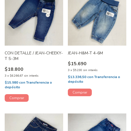
CON DETALLE / JEAN-CHEEKY-
JEAN-H&M-T 4-6M
T S-3M
$15.690
$18.800
3
x
$5.230
sin interés
3
x
$6.266,67
sin interés
$13.336,50
con
Transferencia o
depósito
$15.980
con
Transferencia o
depósito