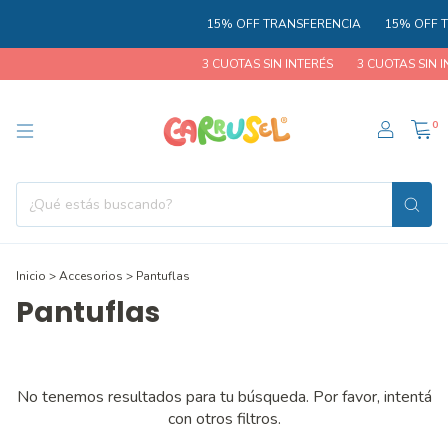
15% OFF TRANSFERENCIA
15% OFF T
3 CUOTAS SIN INTERÉS
3 CUOTAS SIN I
0
Inicio
>
Accesorios
>
Pantuflas
Pantuflas
No tenemos resultados para tu búsqueda. Por favor, intentá
con otros filtros.