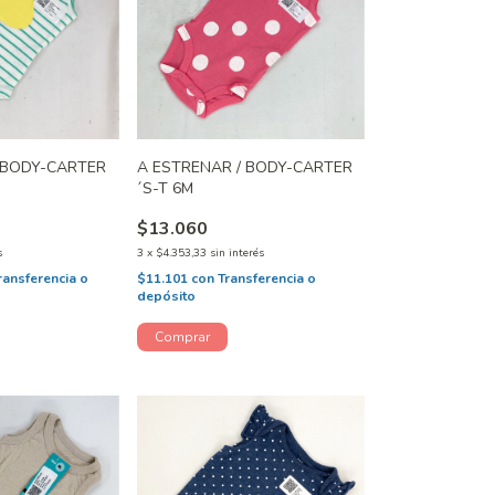
 BODY-CARTER
A ESTRENAR / BODY-CARTER
´S-T 6M
$13.060
s
3
x
$4.353,33
sin interés
ransferencia o
$11.101
con
Transferencia o
depósito