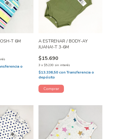
OSH-T 6M
A ESTRENAR / BODY-AY
JUANA!-T 3-6M
$15.690
erés
3
x
$5.230
sin interés
ansferencia o
$13.336,50
con
Transferencia o
depósito