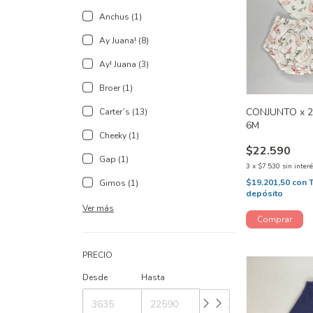
Anchus (1)
Ay Juana! (8)
Ay! Juana (3)
Broer (1)
CONJUNTO x 2
Carter´s (13)
6M
Cheeky (1)
$22.590
Gap (1)
3
x
$7.530
sin inter
$19.201,50
con
Gimos (1)
depósito
Ver más
PRECIO
Desde
Hasta