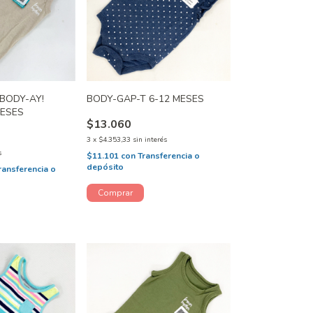
 BODY-AY!
BODY-GAP-T 6-12 MESES
MESES
$13.060
3
x
$4.353,33
sin interés
s
$11.101
con
Transferencia o
depósito
ransferencia o