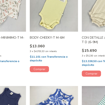
-MINIMIMO-T M-
BODY-CHEEKY-T M-6M
CON DETALLE 
T D (6-9M)
$13.060
$15.690
3
x
$4.353,33
sin interés
és
3
x
$5.230
sin interé
$11.101
con
Transferencia o
depósito
Transferencia o
$13.336,50
con
T
depósito