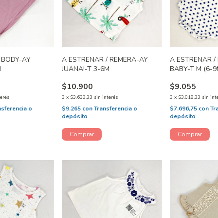
 BODY-AY
A ESTRENAR / REMERA-AY
A ESTRENAR /
M
JUANA!-T 3-6M
BABY-T M (6-9
$10.900
$9.055
terés
3
x
$3.633,33
sin interés
3
x
$3.018,33
sin int
nsferencia o
$9.265
con
Transferencia o
$7.696,75
con
Tr
depósito
depósito