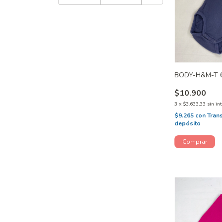
BODY-H&M-T 
$10.900
3
x
$3.633,33
sin in
$9.265
con
Tran
depósito