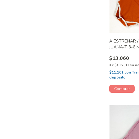
A ESTRENAR /
JUANA-T 3-6 
$13.060
3
x
$4.353,33
sin in
$11.101
con
Tra
depósito