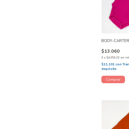
BODY-CARTER
$13.060
3
x
$4.353,33
sin in
$11.101
con
Tra
depósito