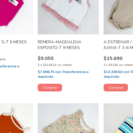
´S-T 6 MESES
REMERA-MAGDALENA
A ESTRENAR /
ESPOSITO-T 9 MESES
JUANA-T 3-6 
$9.055
$15.690
terés
3
x
$3.018,33
sin interés
3
x
$5.230
sin interé
nsferencia o
$7.696,75
con
Transferencia o
$13.336,50
con
T
depósito
depósito