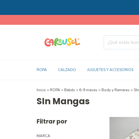
ROPA
CALZADO
JUGUETES Y ACCESORIOS
Inicio
>
ROPA
>
Bebés
>
6-9 meses
>
Body y Remeras
>
SI
SIn Mangas
Filtrar por
MARCA