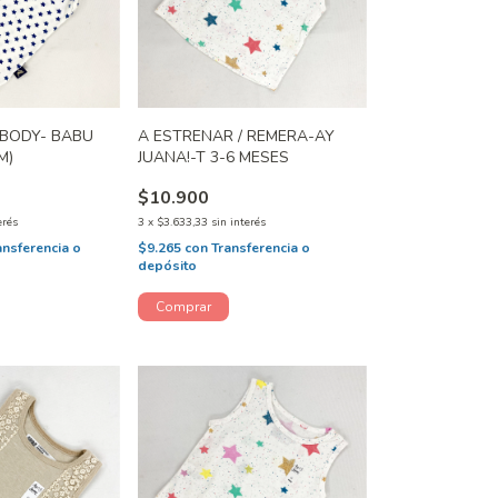
 BODY- BABU
A ESTRENAR / REMERA-AY
M)
JUANA!-T 3-6 MESES
$10.900
erés
3
x
$3.633,33
sin interés
ansferencia o
$9.265
con
Transferencia o
depósito