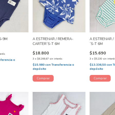
6-9M
A ESTRENAR / REMERA-
A ESTRENAR /
CARTER´S-T 6M
´S-T 6M
$18.800
$15.690
terés
3
x
$6.266,67
sin interés
3
x
$5.230
sin interé
sferencia o
$15.980
con
Transferencia o
$13.336,50
con
T
depósito
depósito