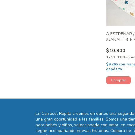
A ESTRENAR 
JUANA!-T 3-6
$10.900
3
x
$3.633,33
sin in
$9.265
con
Tran
depósito
En Carrusel Ropita creemos en darles una segunda 
una gran oportunidad a las familias. Somos una t
para bebés y niños, seleccionada con amor, en exce
seguir acompañando nuevas historias. Comprá de fo