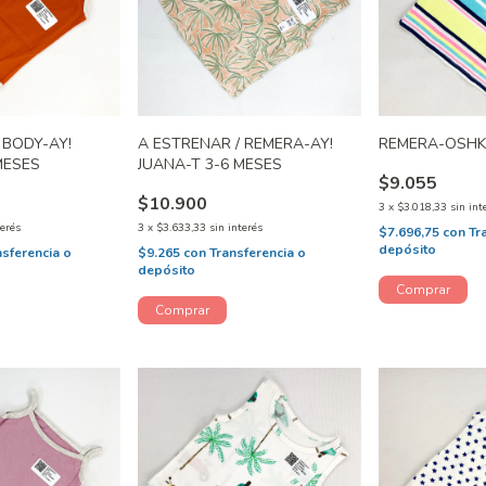
 BODY-AY!
A ESTRENAR / REMERA-AY!
REMERA-OSHK
MESES
JUANA-T 3-6 MESES
$9.055
$10.900
3
x
$3.018,33
sin int
terés
3
x
$3.633,33
sin interés
$7.696,75
con
Tr
depósito
nsferencia o
$9.265
con
Transferencia o
depósito