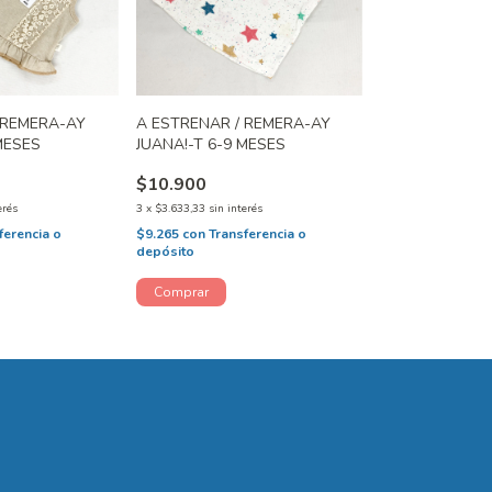
 REMERA-AY
A ESTRENAR / REMERA-AY
 MESES
JUANA!-T 6-9 MESES
$10.900
erés
3
x
$3.633,33
sin interés
ferencia o
$9.265
con
Transferencia o
depósito