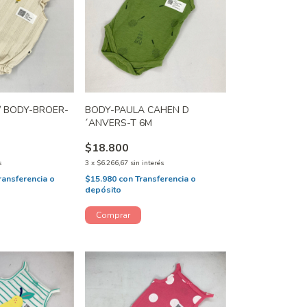
/ BODY-BROER-
BODY-PAULA CAHEN D
´ANVERS-T 6M
$18.800
s
3
x
$6.266,67
sin interés
ransferencia o
$15.980
con
Transferencia o
depósito