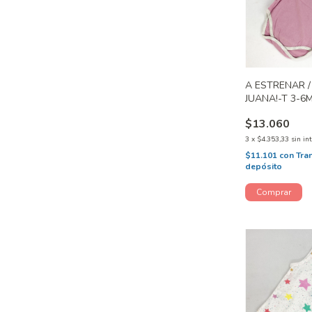
A ESTRENAR /
JUANA!-T 3-6
$13.060
3
x
$4.353,33
sin in
$11.101
con
Tra
depósito