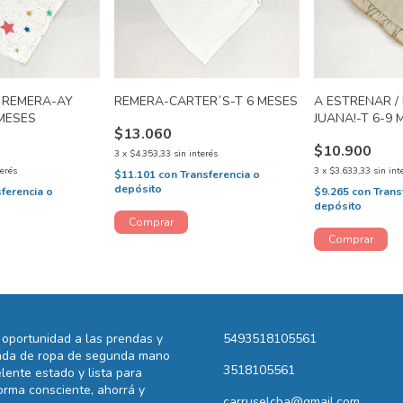
/ REMERA-AY
REMERA-CARTER´S-T 6 MESES
A ESTRENAR /
 MESES
JUANA!-T 6-9
$13.060
$10.900
3
x
$4.353,33
sin interés
terés
3
x
$3.633,33
sin int
$11.101
con
Transferencia o
depósito
sferencia o
$9.265
con
Trans
depósito
oportunidad a las prendas y
5493518105561
ienda de ropa de segunda mano
3518105561
lente estado y lista para
rma consciente, ahorrá y
carruselcba@gmail.com