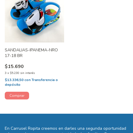
SANDALIAS-IPANEMA-NRO
17-18 BR
$15.690
3
x
$5.230
sin interés
$13.336,50
con
Transferencia o
depósito
En Carrusel Ropita creemos en darles una segunda oportunidad