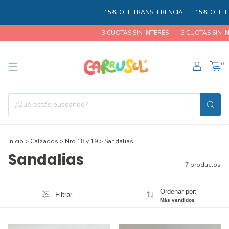
15% OFF TRANSFERENCIA
15% OFF TR
3 CUOTAS SIN INTERÉS
3 CUOTAS SIN INT
0
Inicio
>
Calzados
>
Nro 18 y 19
>
Sandalias
Sandalias
7 productos
Ordenar por:
Filtrar
Más vendidos