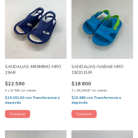
SANDALIAS-MINIMIMO-NRO
SANDALIAS-NABAIJI-NRO
19AR
19/20 EUR
$22.590
$18.800
3
x
$7.530
sin interés
3
x
$6.266,67
sin interés
$19.201,50
con
Transferencia o
$15.980
con
Transferencia o
depósito
depósito