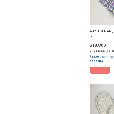
A ESTRENAR /
6
$18.800
3
x
$6.266,67
sin in
$15.980
con
Tra
depósito