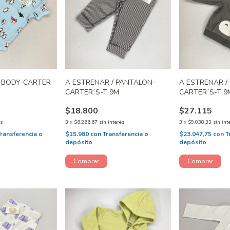
/ BODY-CARTER
A ESTRENAR / PANTALON-
A ESTRENAR /
CARTER´S-T 9M
CARTER´S-T 9
$18.800
$27.115
és
3
x
$6.266,67
sin interés
3
x
$9.038,33
sin int
Transferencia o
$15.980
con
Transferencia o
$23.047,75
con
T
depósito
depósito