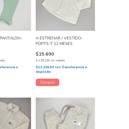
 PANTALON-
A ESTRENAR / VESTIDO-
M
POPYS-T 12 MESES
$15.690
erés
3
x
$5.230
sin interés
sferencia o
$13.336,50
con
Transferencia o
depósito