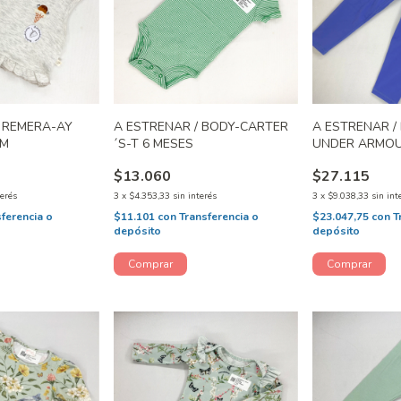
/ REMERA-AY
A ESTRENAR / BODY-CARTER
A ESTRENAR /
2M
´S-T 6 MESES
UNDER ARMOUR
$13.060
$27.115
terés
3
x
$4.353,33
sin interés
3
x
$9.038,33
sin int
sferencia o
$11.101
con
Transferencia o
$23.047,75
con
T
depósito
depósito