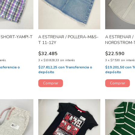
 SHORT-YAMP!-T
A ESTRENAR / POLLERA-M&S-
A ESTRENAR /
T 11-12Y
NORDSTROM-T
$32.485
$22.590
terés
3
x
$10.828,33
sin interés
3
x
$7.530
sin interé
nsferencia o
$27.612,25
con
Transferencia o
$19.201,50
con
T
depósito
depósito