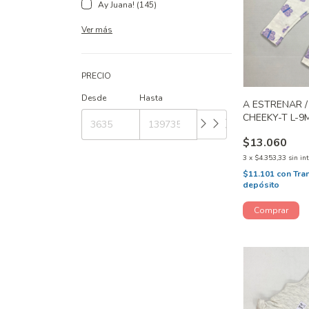
Ay Juana! (145)
Ver más
PRECIO
Desde
Hasta
A ESTRENAR 
CHEEKY-T L-9
$13.060
3
x
$4.353,33
sin in
$11.101
con
Tra
depósito