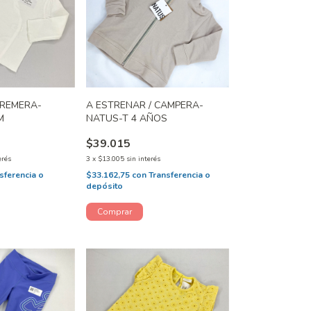
 REMERA-
A ESTRENAR / CAMPERA-
M
NATUS-T 4 AÑOS
$39.015
erés
3
x
$13.005
sin interés
sferencia o
$33.162,75
con
Transferencia o
depósito