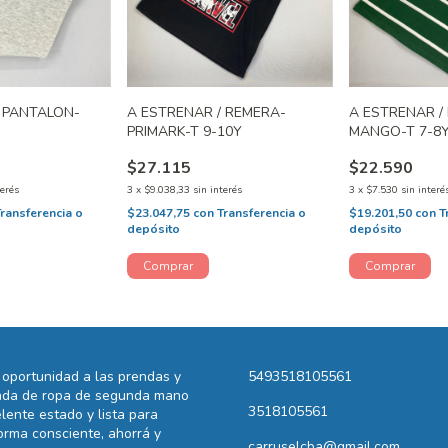
/ PANTALON-
A ESTRENAR / REMERA-
A ESTRENAR /
PRIMARK-T 9-10Y
MANGO-T 7-8
$27.115
$22.590
terés
3
x
$9.038,33
sin interés
3
x
$7.530
sin interé
Transferencia o
$23.047,75
con
Transferencia o
$19.201,50
con
T
depósito
depósito
oportunidad a las prendas y
5493518105561
ienda de ropa de segunda mano
3518105561
lente estado y lista para
rma consciente, ahorrá y
carruselcba@gmail.com