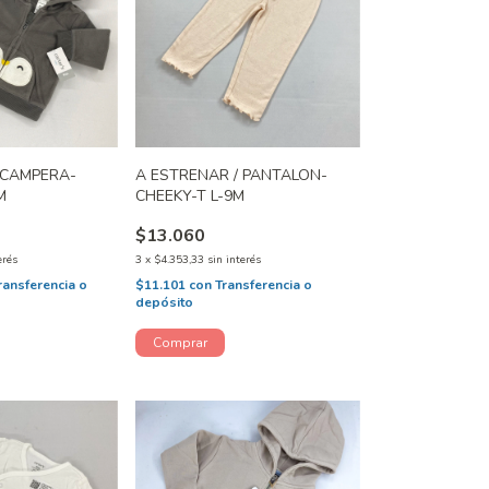
 CAMPERA-
A ESTRENAR / PANTALON-
M
CHEEKY-T L-9M
$13.060
erés
3
x
$4.353,33
sin interés
ransferencia o
$11.101
con
Transferencia o
depósito