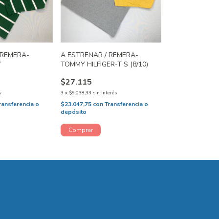
 REMERA-
A ESTRENAR / REMERA-
Y
TOMMY HILFIGER-T S (8/10)
$27.115
s
3
x
$9.038,33
sin interés
ransferencia o
$23.047,75
con
Transferencia o
depósito