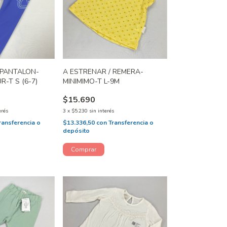
 PANTALON-
A ESTRENAR / REMERA-
-T S (6-7)
MINIMIMO-T L-9M
$15.690
erés
3
x
$5.230
sin interés
ransferencia o
$13.336,50
con
Transferencia o
depósito