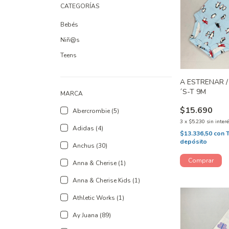
CATEGORÍAS
Bebés
Niñ@s
Teens
A ESTRENAR 
´S-T 9M
MARCA
$15.690
Abercrombie (5)
3
x
$5.230
sin inter
Adidas (4)
$13.336,50
con
depósito
Anchus (30)
Anna & Cherise (1)
Anna & Cherise Kids (1)
Athletic Works (1)
Ay Juana (89)