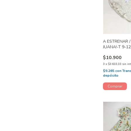
A ESTRENAR 
JUANA!-T 9-1
$10.900
3
x
$3.633,33
sin in
$9.265
con
Tran
depósito