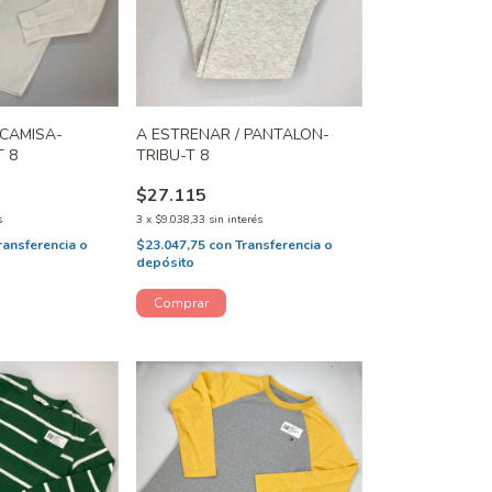
 CAMISA-
A ESTRENAR / PANTALON-
 8
TRIBU-T 8
$27.115
s
3
x
$9.038,33
sin interés
ransferencia o
$23.047,75
con
Transferencia o
depósito