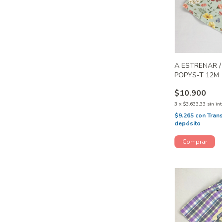
A ESTRENAR /
POPYS-T 12M
$10.900
3
x
$3.633,33
sin in
$9.265
con
Tran
depósito