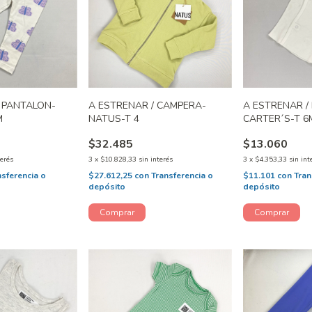
/ PANTALON-
A ESTRENAR / CAMPERA-
A ESTRENAR /
M
NATUS-T 4
CARTER´S-T 6
$32.485
$13.060
terés
3
x
$10.828,33
sin interés
3
x
$4.353,33
sin int
nsferencia o
$27.612,25
con
Transferencia o
$11.101
con
Tran
depósito
depósito