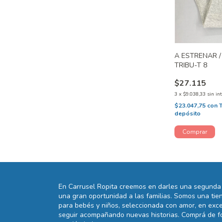
A ESTRENAR 
TRIBU-T 8
$27.115
3
x
$9.038,33
sin in
$23.047,75
con
depósito
En Carrusel Ropita creemos en darles una segunda 
una gran oportunidad a las familias. Somos una t
para bebés y niños, seleccionada con amor, en exce
seguir acompañando nuevas historias. Comprá de fo