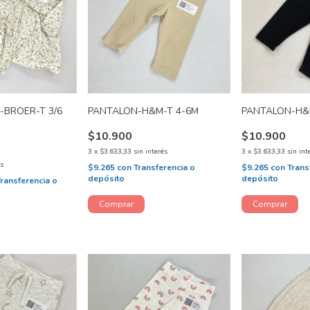
-BROER-T 3/6
PANTALON-H&M-T 4-6M
PANTALON-H&
$10.900
$10.900
3
x
$3.633,33
sin interés
3
x
$3.633,33
sin int
és
$9.265
con
Transferencia o
$9.265
con
Trans
depósito
depósito
Transferencia o