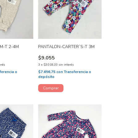
M-T 2-4M
PANTALON-CARTER´S-T 3M
$9.055
erés
3
x
$3.018,33
sin interés
ferencia o
$7.696,75
con
Transferencia o
depósito