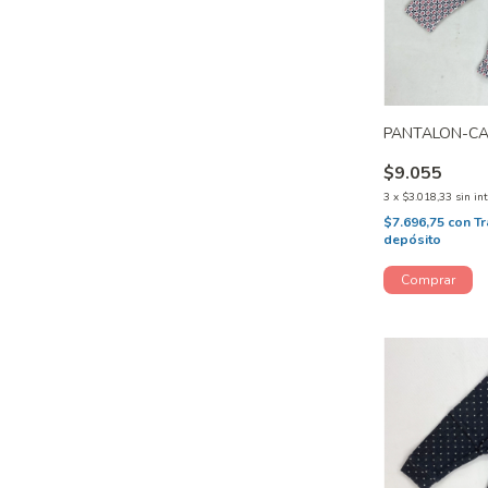
PANTALON-CA
$9.055
3
x
$3.018,33
sin in
$7.696,75
con
Tr
depósito