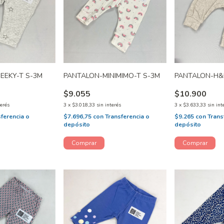
EEKY-T S-3M
PANTALON-MINIMIMO-T S-3M
PANTALON-H&
$9.055
$10.900
terés
3
x
$3.018,33
sin interés
3
x
$3.633,33
sin int
sferencia o
$7.696,75
con
Transferencia o
$9.265
con
Trans
depósito
depósito