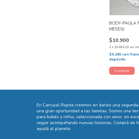
BODY-PAULA F
MESES)
$10.900
3
x
$3.633,33
sin in
$9.265
con
Tran
depósito
En Carrusel Ropita creemos en darles una segunda 
una gran oportunidad a las familias. Somos una t
para bebés y niños, seleccionada con amor, en exce
seguir acompañando nuevas historias. Comprá de fo
ayudá al planeta