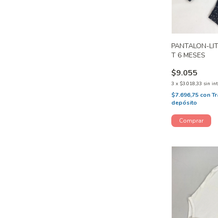
PANTALON-LI
T 6 MESES
$9.055
3
x
$3.018,33
sin in
$7.696,75
con
Tr
depósito