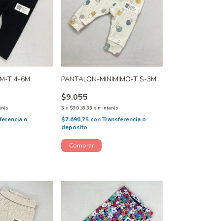
M-T 4-6M
PANTALON-MINIMIMO-T S-3M
$9.055
erés
3
x
$3.018,33
sin interés
ferencia o
$7.696,75
con
Transferencia o
depósito