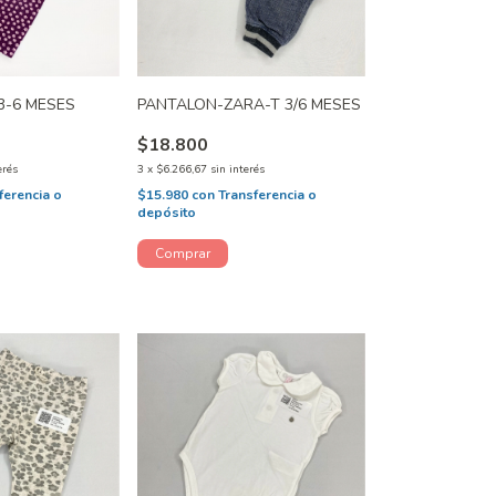
3-6 MESES
PANTALON-ZARA-T 3/6 MESES
$18.800
erés
3
x
$6.266,67
sin interés
ferencia o
$15.980
con
Transferencia o
depósito