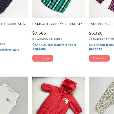
TTLE AKIABARA-
CAMISA-CARTER´S-T 3 MESES
PANTALON--T 
$7.585
$6.320
3
x
$2.528,33
sin interés
3
x
$2.106,67
sin int
terés
$6.447,25
con
Transferencia o
$5.372
con
Trans
depósito
depósito
ansferencia o