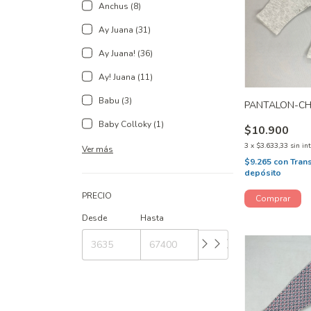
Anchus (8)
Ay Juana (31)
Ay Juana! (36)
Ay! Juana (11)
Babu (3)
PANTALON-CH
Baby Colloky (1)
$10.900
3
x
$3.633,33
sin in
Ver más
$9.265
con
Tran
depósito
PRECIO
Desde
Hasta