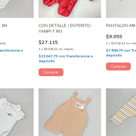
T 3M
CON DETALLE / ENTERITO-
PANTALON-MIN
YAMP!-T RN
$9.055
$27.115
terés
3
x
$3.018,33
sin int
3
x
$9.038,33
sin interés
ansferencia o
$7.696,75
con
Tr
depósito
$23.047,75
con
Transferencia o
depósito