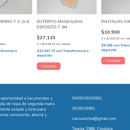
IERRO-T S (3-6
ENTERITO-MAGDALENA
PANTALON-CH
ESPOSITO-T 3M
$10.900
$27.115
3
x
$3.633,33
sin int
terés
3
x
$9.038,33
sin interés
$9.265
con
Trans
depósito
sferencia o
$23.047,75
con
Transferencia o
depósito
oportunidad a las prendas y
5493518105561
ienda de ropa de segunda mano
3518105561
lente estado y lista para
rma consciente, ahorrá y
carruselcba@gmail.com
Tejeda 3986, Córdoba