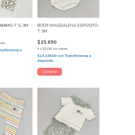
IMIMO-T S-3M
BODY-MAGDALENA ESPOSITO-
T 3M
$15.690
erés
3
x
$5.230
sin interés
ansferencia o
$13.336,50
con
Transferencia o
depósito