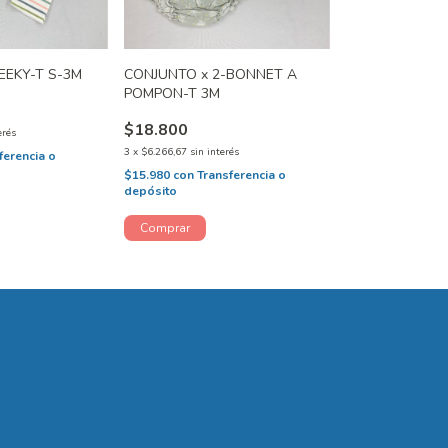
EEKY-T S-3M
CONJUNTO x 2-BONNET A
POMPON-T 3M
$18.800
erés
3
x
$6.266,67
sin interés
ferencia o
$15.980
con
Transferencia o
depósito