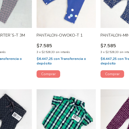
RTER´S-T 3M
PANTALON-OWOKO-T 1
PANTALON-MIN
$7.585
$7.585
terés
3
x
$2.528,33
sin interés
3
x
$2.528,33
sin int
ansferencia o
$6.447,25
con
Transferencia o
$6.447,25
con
Tr
depósito
depósito