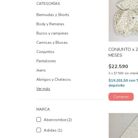
CATEGORÍAS
Bermudas y Shorts
Body y Remeras
Buzos y camperas
Camisas y Blusas
CONJUNTO x 2
Conjuntos
MESES
Pantalones
$22.590
Jeans
3
x
$7.530
sin inter
Abrigos y Chalecos
$19.201,50
con
depósito
Ver más
MARCA
Abercrombie (2)
Adidas (1)