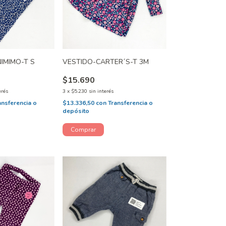
IMIMO-T S
VESTIDO-CARTER´S-T 3M
$15.690
erés
3
x
$5.230
sin interés
ansferencia o
$13.336,50
con
Transferencia o
depósito