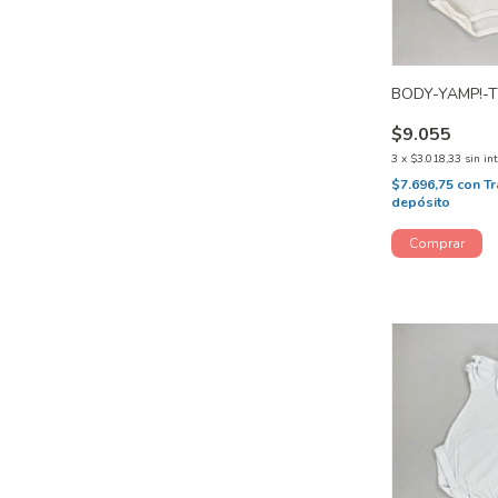
BODY-YAMP!-
$9.055
3
x
$3.018,33
sin in
$7.696,75
con
Tr
depósito