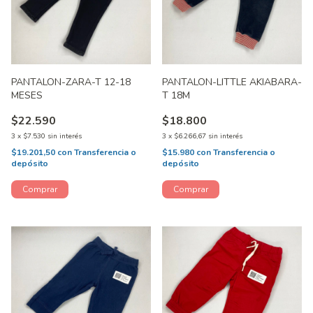
PANTALON-ZARA-T 12-18
PANTALON-LITTLE AKIABARA-
MESES
T 18M
$22.590
$18.800
3
x
$7.530
sin interés
3
x
$6.266,67
sin interés
$19.201,50
con
Transferencia o
$15.980
con
Transferencia o
depósito
depósito