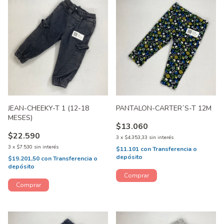
JEAN-CHEEKY-T 1 (12-18
PANTALON-CARTER´S-T 12M
MESES)
$13.060
$22.590
3
x
$4.353,33
sin interés
3
x
$7.530
sin interés
$11.101
con
Transferencia o
depósito
$19.201,50
con
Transferencia o
depósito