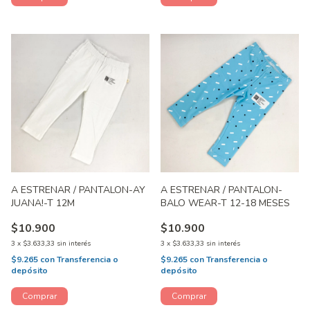
A ESTRENAR / PANTALON-AY
A ESTRENAR / PANTALON-
JUANA!-T 12M
BALO WEAR-T 12-18 MESES
$10.900
$10.900
3
x
$3.633,33
sin interés
3
x
$3.633,33
sin interés
$9.265
con
Transferencia o
$9.265
con
Transferencia o
depósito
depósito