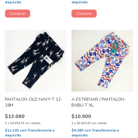
depósito
depósito
PANTALON-OLD NAVY-T 12-
A ESTRENAR / PANTALON-
18M
BABU-T XL
$13.060
$10.900
3
x
$4.353,33
sin interés
3
x
$3.633,33
sin interés
$11.101
con
Transferencia o
$9.265
con
Transferencia o
depósito
depósito