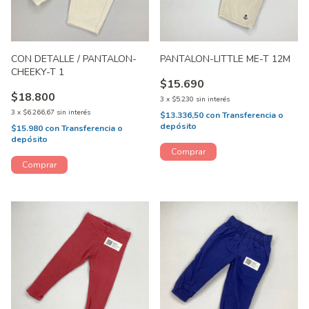
CON DETALLE / PANTALON-
PANTALON-LITTLE ME-T 12M
CHEEKY-T 1
$15.690
$18.800
3
x
$5.230
sin interés
3
x
$6.266,67
sin interés
$13.336,50
con
Transferencia o
depósito
$15.980
con
Transferencia o
depósito