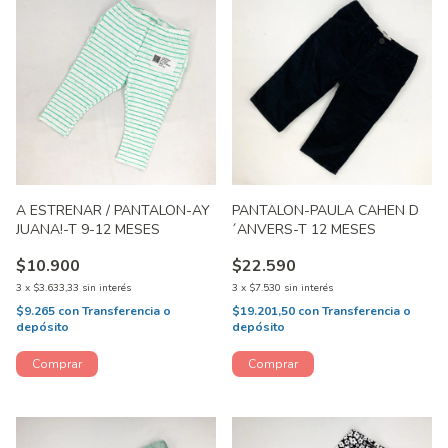
A ESTRENAR / PANTALON-AY
PANTALON-PAULA CAHEN D
JUANA!-T 9-12 MESES
´ANVERS-T 12 MESES
$10.900
$22.590
3
x
$3.633,33
sin interés
3
x
$7.530
sin interés
$9.265
con
Transferencia o
$19.201,50
con
Transferencia o
depósito
depósito