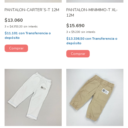
PANTALON-CARTER´S-T 12M
PANTALON-MINIMIMO-T XL-
12M
$13.060
$15.690
3
x
$4.353,33
sin interés
3
x
$5.230
sin interés
$11.101
con
Transferencia o
depósito
$13.336,50
con
Transferencia o
depósito