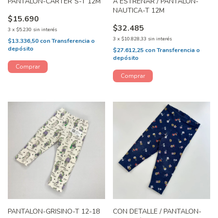
PANTALON-CARTER´S-T 12M
A ESTRENAR / PANTALON-
NAUTICA-T 12M
$15.690
$32.485
3
x
$5.230
sin interés
3
x
$10.828,33
sin interés
$13.336,50
con
Transferencia o
depósito
$27.612,25
con
Transferencia o
depósito
PANTALON-GRISINO-T 12-18
CON DETALLE / PANTALON-