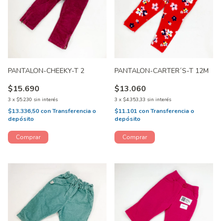
PANTALON-CHEEKY-T 2
PANTALON-CARTER´S-T 12M
$15.690
$13.060
3
x
$5.230
sin interés
3
x
$4.353,33
sin interés
$13.336,50
con
Transferencia o
$11.101
con
Transferencia o
depósito
depósito