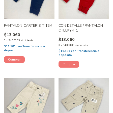
PANTALON-CARTER´S-T 12M
CON DETALLE / PANTALON-
CHEEKY-T 1
$13.060
$13.060
3
x
$4.353,33
sin interés
3
x
$4.353,33
sin interés
$11.101
con
Transferencia o
depósito
$11.101
con
Transferencia o
depósito