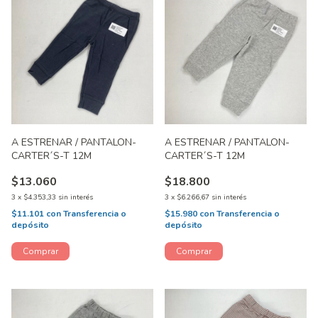
A ESTRENAR / PANTALON-
A ESTRENAR / PANTALON-
CARTER´S-T 12M
CARTER´S-T 12M
$13.060
$18.800
3
x
$4.353,33
sin interés
3
x
$6.266,67
sin interés
$11.101
con
Transferencia o
$15.980
con
Transferencia o
depósito
depósito