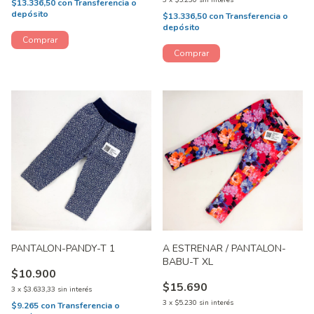
3
x
$5.230
sin interés
$13.336,50
con
Transferencia o
depósito
$13.336,50
con
Transferencia o
depósito
PANTALON-PANDY-T 1
A ESTRENAR / PANTALON-
BABU-T XL
$10.900
$15.690
3
x
$3.633,33
sin interés
3
x
$5.230
sin interés
$9.265
con
Transferencia o