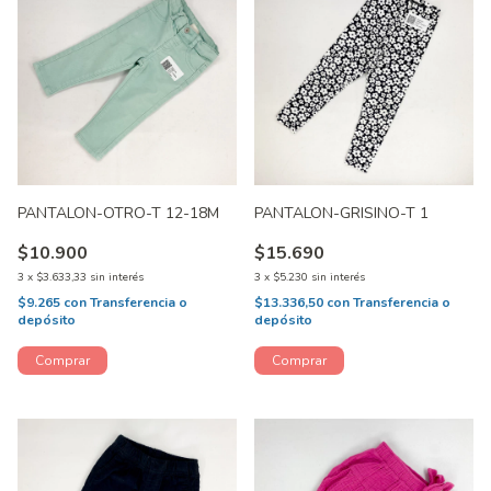
PANTALON-OTRO-T 12-18M
PANTALON-GRISINO-T 1
$10.900
$15.690
3
x
$3.633,33
sin interés
3
x
$5.230
sin interés
$9.265
con
Transferencia o
$13.336,50
con
Transferencia o
depósito
depósito