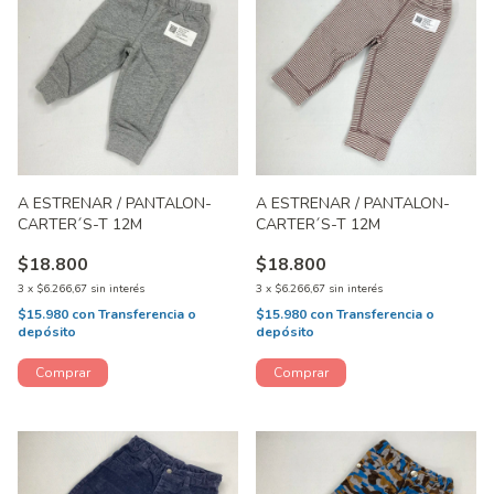
A ESTRENAR / PANTALON-
A ESTRENAR / PANTALON-
CARTER´S-T 12M
CARTER´S-T 12M
$18.800
$18.800
3
x
$6.266,67
sin interés
3
x
$6.266,67
sin interés
$15.980
con
Transferencia o
$15.980
con
Transferencia o
depósito
depósito