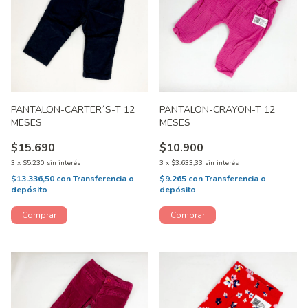
PANTALON-CARTER´S-T 12
PANTALON-CRAYON-T 12
MESES
MESES
$15.690
$10.900
3
x
$5.230
sin interés
3
x
$3.633,33
sin interés
$13.336,50
con
Transferencia o
$9.265
con
Transferencia o
depósito
depósito