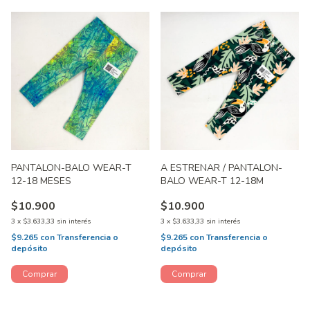
PANTALON-BALO WEAR-T
A ESTRENAR / PANTALON-
12-18 MESES
BALO WEAR-T 12-18M
$10.900
$10.900
3
x
$3.633,33
sin interés
3
x
$3.633,33
sin interés
$9.265
con
Transferencia o
$9.265
con
Transferencia o
depósito
depósito