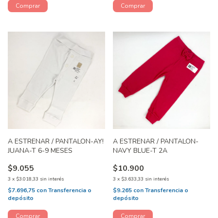
A ESTRENAR / PANTALON-AY!
A ESTRENAR / PANTALON-
JUANA-T 6-9 MESES
NAVY BLUE-T 2A
$9.055
$10.900
3
x
$3.018,33
sin interés
3
x
$3.633,33
sin interés
$7.696,75
con
Transferencia o
$9.265
con
Transferencia o
depósito
depósito