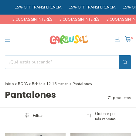
 TRANSFERENCIA
15% OFF TRANSFERENCIA
15% OFF TRANSFERENC
SIN INTERÉS
3 CUOTAS SIN INTERÉS
3 CUOTAS SIN INTERÉS
3 CUOT
0
Inicio
>
ROPA
>
Bebés
>
12-18 meses
>
Pantalones
Pantalones
71 productos
Ordenar por:
Filtrar
Más vendidos