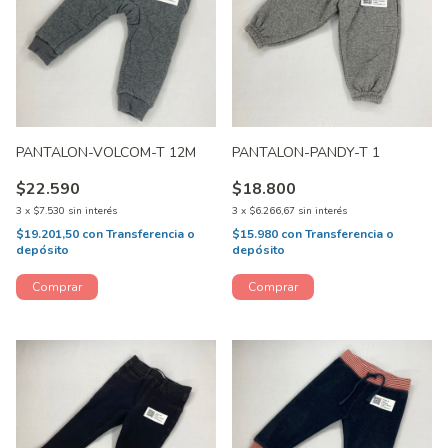
PANTALON-VOLCOM-T 12M
PANTALON-PANDY-T 1
$22.590
$18.800
3
x
$7.530
sin interés
3
x
$6.266,67
sin interés
$19.201,50
con
Transferencia o
$15.980
con
Transferencia o
depósito
depósito