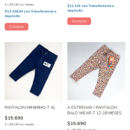
3
x
$5.230
sin interés
$11.101
con
Transferencia o
depósito
$13.336,50
con
Transferencia o
depósito
PANTALON-MINIMIMO-T XL
A ESTRENAR / PANTALON-
BALO WEAR-T 12-18 MESES
$15.690
$15.690
3
x
$5.230
sin interés