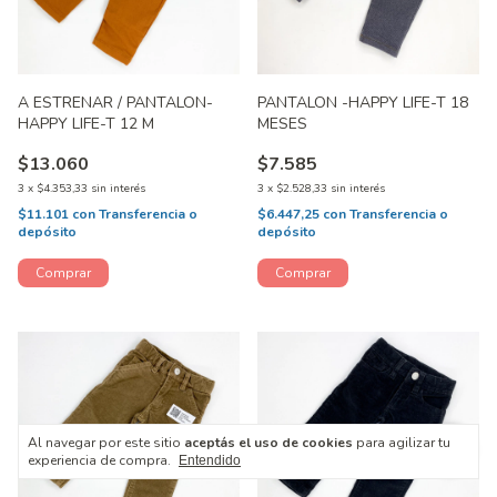
A ESTRENAR / PANTALON-
PANTALON -HAPPY LIFE-T 18
HAPPY LIFE-T 12 M
MESES
$13.060
$7.585
3
x
$4.353,33
sin interés
3
x
$2.528,33
sin interés
$11.101
con
Transferencia o
$6.447,25
con
Transferencia o
depósito
depósito
Al navegar por este sitio
aceptás el uso de cookies
para agilizar tu
experiencia de compra.
Entendido