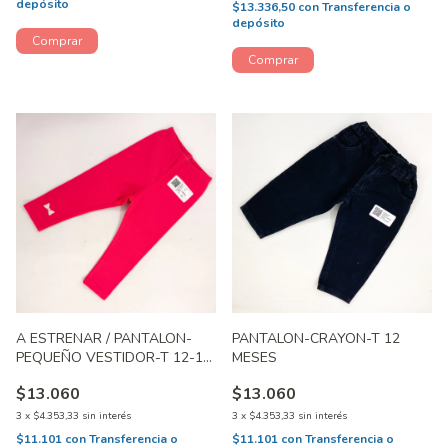
depósito
$13.336,50
con
Transferencia o
depósito
A ESTRENAR / PANTALON-
PANTALON-CRAYON-T 12
PEQUEÑO VESTIDOR-T 12-18
MESES
MESES
$13.060
$13.060
3
x
$4.353,33
sin interés
3
x
$4.353,33
sin interés
$11.101
con
Transferencia o
$11.101
con
Transferencia o