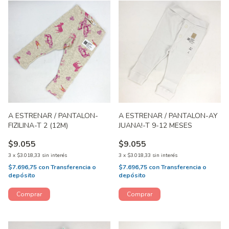
A ESTRENAR / PANTALON-
A ESTRENAR / PANTALON-AY
FIZILINA-T 2 (12M)
JUANA!-T 9-12 MESES
$9.055
$9.055
3
x
$3.018,33
sin interés
3
x
$3.018,33
sin interés
$7.696,75
con
Transferencia o
$7.696,75
con
Transferencia o
depósito
depósito