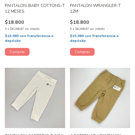
PANTALON-BABY COTTONS-T
PANTALON-WRANGLER-T
12 MESES
12M
$18.800
$18.800
3
x
$6.266,67
sin interés
3
x
$6.266,67
sin interés
$15.980
con
Transferencia o
$15.980
con
Transferencia o
depósito
depósito