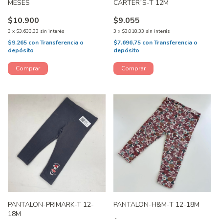
MESES
CARTER´S-T 12M
$10.900
$9.055
3
x
$3.633,33
sin interés
3
x
$3.018,33
sin interés
$9.265
con
Transferencia o
$7.696,75
con
Transferencia o
depósito
depósito
PANTALON-PRIMARK-T 12-
PANTALON-H&M-T 12-18M
18M