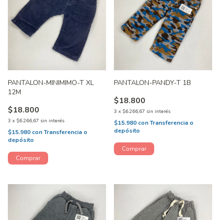
PANTALON-MINIMIMO-T XL
PANTALON-PANDY-T 1B
12M
$18.800
$18.800
3
x
$6.266,67
sin interés
3
x
$6.266,67
sin interés
$15.980
con
Transferencia o
depósito
$15.980
con
Transferencia o
depósito