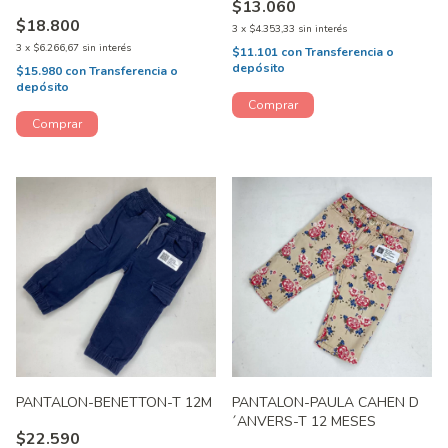
$13.060
$18.800
3
x
$4.353,33
sin interés
3
x
$6.266,67
sin interés
$11.101
con
Transferencia o
depósito
$15.980
con
Transferencia o
depósito
PANTALON-BENETTON-T 12M
PANTALON-PAULA CAHEN D
´ANVERS-T 12 MESES
$22.590