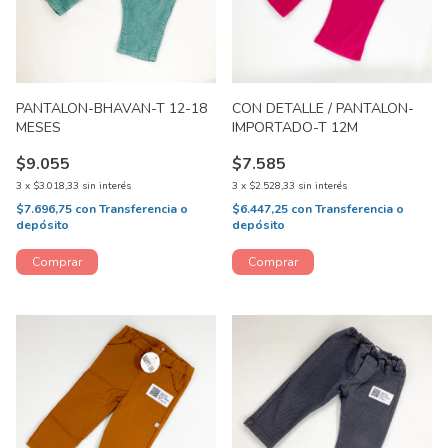
PANTALON-BHAVAN-T 12-18
CON DETALLE / PANTALON-
MESES
IMPORTADO-T 12M
$9.055
$7.585
3
x
$3.018,33
sin interés
3
x
$2.528,33
sin interés
$7.696,75
con
Transferencia o
$6.447,25
con
Transferencia o
depósito
depósito