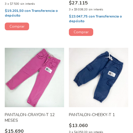
$27.115
3
x
$7.530
sin interés
3
x
$9.038,33
sin interés
$19.201,50
con
Transferencia o
depósito
$23.047,75
con
Transferencia o
depósito
PANTALON-CRAYON-T 12
PANTALON-CHEEKY-T 1
MESES
$13.060
$15.690
3
x
$4.353,33
sin interés