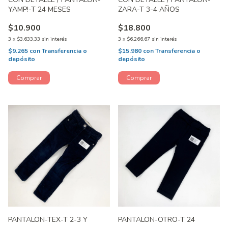
YAMP!-T 24 MESES
ZARA-T 3-4 AÑOS
$10.900
$18.800
3
x
$3.633,33
sin interés
3
x
$6.266,67
sin interés
$9.265
con
Transferencia o
$15.980
con
Transferencia o
depósito
depósito
PANTALON-TEX-T 2-3 Y
PANTALON-OTRO-T 24