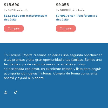
$15.690
$9.055
3
x
$5.230
sin interés
3
x
$3.018,33
sin interés
$13.336,50
con
Transferencia o
$7.696,75
con
Transferencia o
depósito
depósito
En Carrusel Ropita creemos en darles una segunda oportunidad
a las prendas y una gran oportunidad a las familias. Somos una
tienda de ropa de segunda mano para bebés y niños,
seleccionada con amor, en excelente estado y lista para seguir
acompañando nuevas historias. Comprá de forma consciente,
ahorrá y ayudá al planeta