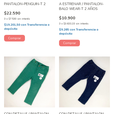
PANTALON-PENGUIN-T 2
A ESTRENAR / PANTALON-
BALO WEAR-T 2 AÑOS
$22.590
$10.900
3
x
$7.530
sin interés
3
x
$3.633,33
sin interés
$19.201,50
con
Transferencia o
depósito
$9.265
con
Transferencia o
depósito
CON DETALLE / PANTALON-
CON DETALLE / PANTALON-