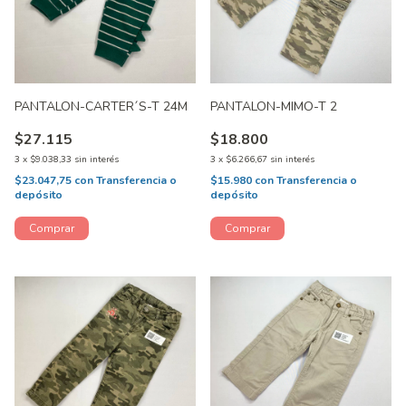
PANTALON-CARTER´S-T 24M
PANTALON-MIMO-T 2
$27.115
$18.800
3
x
$9.038,33
sin interés
3
x
$6.266,67
sin interés
$23.047,75
con
Transferencia o
$15.980
con
Transferencia o
depósito
depósito