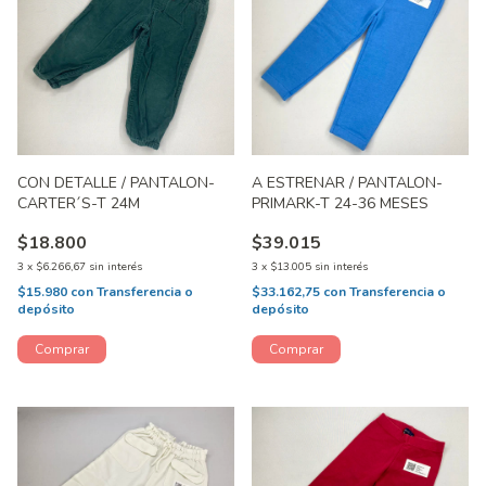
CON DETALLE / PANTALON-
A ESTRENAR / PANTALON-
CARTER´S-T 24M
PRIMARK-T 24-36 MESES
$18.800
$39.015
3
x
$6.266,67
sin interés
3
x
$13.005
sin interés
$15.980
con
Transferencia o
$33.162,75
con
Transferencia o
depósito
depósito