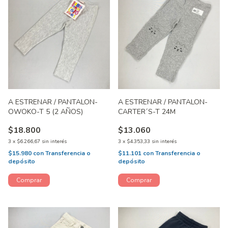
A ESTRENAR / PANTALON-
A ESTRENAR / PANTALON-
OWOKO-T 5 (2 AÑOS)
CARTER´S-T 24M
$18.800
$13.060
3
x
$6.266,67
sin interés
3
x
$4.353,33
sin interés
$15.980
con
Transferencia o
$11.101
con
Transferencia o
depósito
depósito