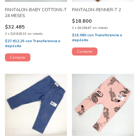
PANTALON-BABY COTTONS-T
PANTALON-RENNER-T 2
24 MESES
$18.800
$32.485
3
x
$6.266,67
sin interés
3
x
$10.828,33
sin interés
$15.980
con
Transferencia o
depósito
$27.612,25
con
Transferencia o
depósito