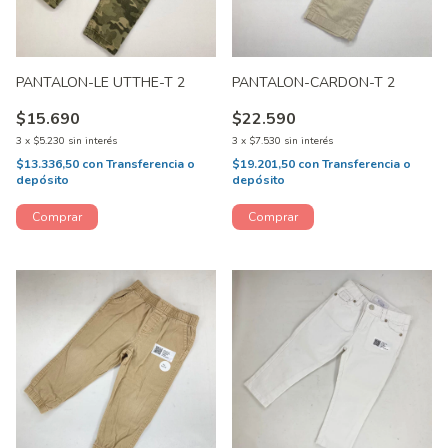
PANTALON-LE UTTHE-T 2
PANTALON-CARDON-T 2
$15.690
$22.590
3
x
$5.230
sin interés
3
x
$7.530
sin interés
$13.336,50
con
Transferencia o
$19.201,50
con
Transferencia o
depósito
depósito