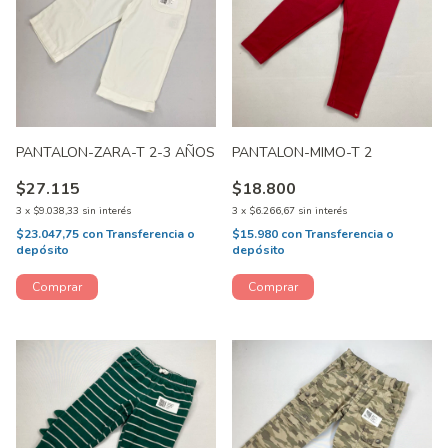
PANTALON-ZARA-T 2-3 AÑOS
PANTALON-MIMO-T 2
$27.115
$18.800
3
x
$9.038,33
sin interés
3
x
$6.266,67
sin interés
$23.047,75
con
Transferencia o
$15.980
con
Transferencia o
depósito
depósito