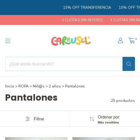
15% OFF TRANSFERENCIA
15% OFF TRANSFE
3 CUOTAS SIN INTERÉS
3 CUOTAS SIN INTERÉS
0
Inicio
>
ROPA
>
Niñ@s
>
2 años
>
Pantalones
Pantalones
25 productos
Ordenar por:
Filtrar
Más vendidos